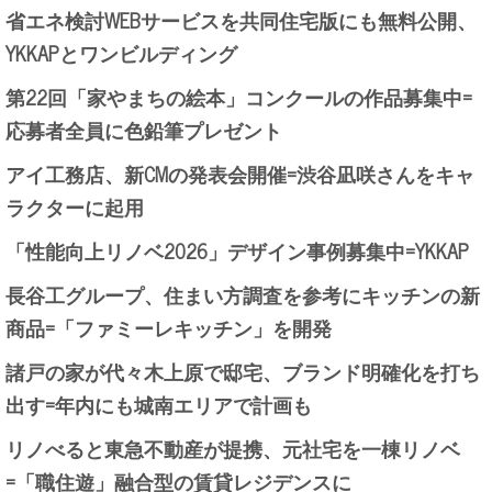
省エネ検討WEBサービスを共同住宅版にも無料公開、
YKKAPとワンビルディング
第22回「家やまちの絵本」コンクールの作品募集中=
応募者全員に色鉛筆プレゼント
アイ工務店、新CMの発表会開催=渋谷凪咲さんをキャ
ラクターに起用
「性能向上リノベ2026」デザイン事例募集中=YKKAP
長谷工グループ、住まい方調査を参考にキッチンの新
商品=「ファミーレキッチン」を開発
諸戸の家が代々木上原で邸宅、ブランド明確化を打ち
出す=年内にも城南エリアで計画も
リノべると東急不動産が提携、元社宅を一棟リノベ
=「職住遊」融合型の賃貸レジデンスに