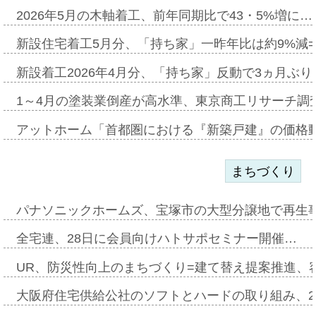
2026年5月の木軸着工、前年同期比で43・5%増に…
新設住宅着工5月分、「持ち家」一昨年比は約9%減=
新設着工2026年4月分、「持ち家」反動で3ヵ月ぶ
1～4月の塗装業倒産が高水準、東京商工リサーチ調
アットホーム「首都圏における『新築戸建』の価格
まちづくり
パナソニックホームズ、宝塚市の大型分譲地で再生
全宅連、28日に会員向けハトサポセミナー開催…
UR、防災性向上のまちづくり=建て替え提案推進、
大阪府住宅供給公社のソフトとハードの取り組み、2