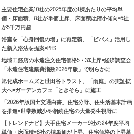
主要住宅企業10社の2025年度の1棟あたりの平均単
価・床面積、8社が単価上昇、床面積は縮小傾向=5社
が5千万円超
浴室を「心身回復の場」に再定義、「ビバス」活用し
た新入浴法を提案=PHS
地域工務店の木造注文住宅価格5・3%上昇=経済調査会
「木造住宅建築費指数2026年版」で明らかに
旭化成ホームズと世田谷トラスト、「雨庭」の実証拡
大へ=ガーデンカフェ「ときそら」に施工
「2026年版国土交通白書」住宅分野、住生活基本計画
を推進=世帯数減少や相続住宅の大量発生視野に
【トレンドナビ】大手住宅メーカー9社の24年度平均
単価・床面積=8社の棟単価が上昇、住宅価格の上昇基