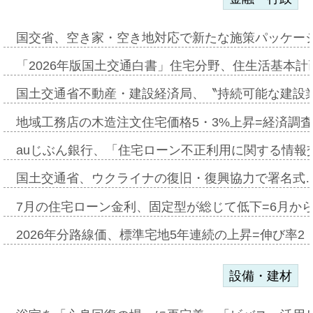
国交省、空き家・空き地対応で新たな施策パッケー
「2026年版国土交通白書」住宅分野、住生活基本計
国土交通省不動産・建設経済局、〝持続可能な建設
地域工務店の木造注文住宅価格5・3%上昇=経済調
auじぶん銀行、「住宅ローン不正利用に関する情報
国土交通省、ウクライナの復旧・復興協力で署名式
7月の住宅ローン金利、固定型が総じて低下=6月か
2026年分路線価、標準宅地5年連続の上昇=伸び率2・
設備・建材