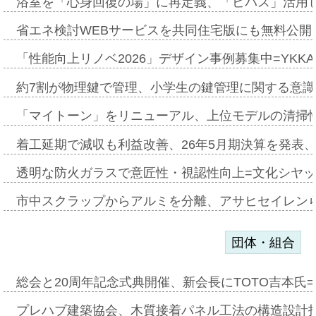
浴室を「心身回復の場」に再定義、「ビバス」活用し
省エネ検討WEBサービスを共同住宅版にも無料公開、
「性能向上リノベ2026」デザイン事例募集中=YKKA
約7割が物理鍵で管理、小学生の鍵管理に関する意識調査
「マイトーン」をリニューアル、上位モデルの清掃
着工延期で減収も利益改善、26年5月期決算を発表
透明な防火ガラスで意匠性・視認性向上=文化シヤ
市中スクラップからアルミを分離、アサヒセイレン
団体・組合
総会と20周年記念式典開催、新会長にTOTO吉本氏
プレハブ建築協会、木質接着パネル工法の構造設計