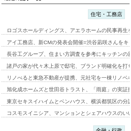
住宅・工務店
ロゴスホールディングス、アエラホームの民事再生
アイ工務店、新CMの発表会開催=渋谷凪咲さんをキ
長谷工グループ、住まい方調査を参考にキッチンの
諸戸の家が代々木上原で邸宅、ブランド明確化を打
リノべると東急不動産が提携、元社宅を一棟リノベ
旭化成ホームズと世田谷トラスト、「雨庭」の実証
東京セキスイハイムとベンハウス、横浜都筑区の分
コスモスイニシア、マンションとシェアハウスのい
金融・行政