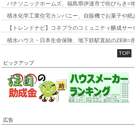
パナソニックホームズ、福島県伊達市で街びらき=
積水化学工業住宅カンパニー、自販機でお菓子や紙
【トレンドナビ】コネプラのコミュニティ醸成サー
積水ハウス・日本生命保険、地下鉄駅直結のZEB=赤坂
TOP
ピックアップ
広告