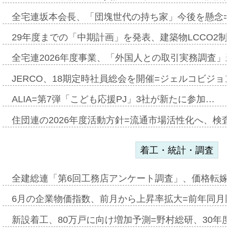
全宅連坂本会長、「団塊世代の持ち家」今後を懸念
29年度までの「中期計画」を発表、建築物LCCO2
全宅連2026年度事業、「外国人との取引実務調査」新
JERCO、18期定時社員総会を開催=ジェルコビジョン
ALIA=第7弾「こども応援PJ」3社が新たに参加…
住団連の2026年度活動方針=流通市場活性化へ、検
着工・統計・調査
全建総連「第6回工務店アンケート調査」、価格転嫁
6月の企業物価指数、前月から上昇率拡大=前年同月比
新設着工、80万戸に向け増加予測=野村総研、30年