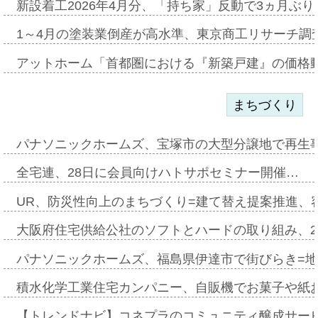
新設着工2026年4月分、「持ち家」反動で3ヵ月ぶ
1～4月の塗装業倒産が高水準、東京商工リサーチ調
アットホーム「首都圏における『新築戸建』の価格
まちづくり
パナソニックホームズ、宝塚市の大型分譲地で再生
全宅連、28日に会員向けハトサポセミナー開催…
UR、防災性向上のまちづくり=建て替え提案推進、
大阪府住宅供給公社のソフトとハードの取り組み、2
パナソニックホームズ、福島県伊達市で街びらき=
積水化学工業住宅カンパニー、自販機でお菓子や紙
【トレンドナビ】コネプラのコミュニティ醸成サー