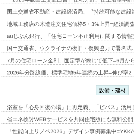
国土交通省不動産・建設経済局、〝持続可能な建設
地域工務店の木造注文住宅価格5・3%上昇=経済調
auじぶん銀行、「住宅ローン不正利用に関する情報
国土交通省、ウクライナの復旧・復興協力で署名式
7月の住宅ローン金利、固定型が総じて低下=6月か
2026年分路線価、標準宅地5年連続の上昇=伸び率2・
設備・建材
浴室を「心身回復の場」に再定義、「ビバス」活用し
省エネ検討WEBサービスを共同住宅版にも無料公開、
「性能向上リノベ2026」デザイン事例募集中=YKKA