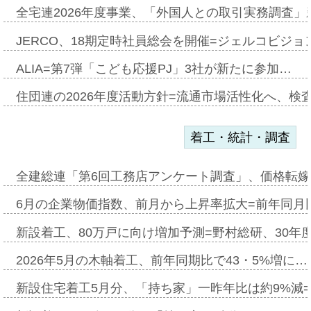
全宅連2026年度事業、「外国人との取引実務調査」新
JERCO、18期定時社員総会を開催=ジェルコビジョン
ALIA=第7弾「こども応援PJ」3社が新たに参加…
住団連の2026年度活動方針=流通市場活性化へ、検
着工・統計・調査
全建総連「第6回工務店アンケート調査」、価格転嫁
6月の企業物価指数、前月から上昇率拡大=前年同月比
新設着工、80万戸に向け増加予測=野村総研、30年
2026年5月の木軸着工、前年同期比で43・5%増に…
新設住宅着工5月分、「持ち家」一昨年比は約9%減=