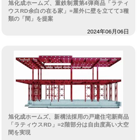
旭化成ホームズ、重鉄制震第4弾商品「ラティ
ウスRD余白の在る家」=屋外に壁を立てて3種
類の「間」を提案
日付
2024年06月06日
旭化成ホームズ、新構法採用の戸建住宅新商品
「ラティウスRD」=2階部分は自由度高い大空
間を実現