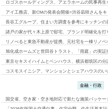
ロゴスホールディングス、アエラホームの民事再生
アイ工務店、新CMの発表会開催=渋谷凪咲さんをキ
長谷工グループ、住まい方調査を参考にキッチンの
諸戸の家が代々木上原で邸宅、ブランド明確化を打
リノべると東急不動産が提携、元社宅を一棟リノベ
旭化成ホームズと世田谷トラスト、「雨庭」の実証
東京セキスイハイムとベンハウス、横浜都筑区の分
コスモスイニシア、マンションとシェアハウスのい
金融・行政
国交省、空き家・空き地対応で新たな施策パッケー
「2026年版国土交通白書」住宅分野、住生活基本計