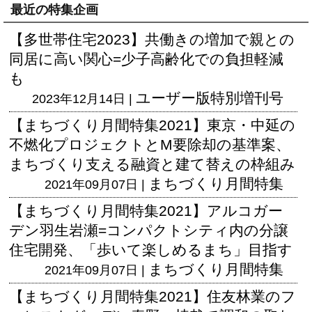
最近の特集企画
【多世帯住宅2023】共働きの増加で親との
同居に高い関心=少子高齢化での負担軽減
も
ユーザー版
特別増刊号
2023年12月14日 |
【まちづくり月間特集2021】東京・中延の
不燃化プロジェクトとM要除却の基準案、
まちづくり支える融資と建て替えの枠組み
まちづくり月間特集
2021年09月07日 |
【まちづくり月間特集2021】アルコガー
デン羽生岩瀬=コンパクトシティ内の分譲
住宅開発、「歩いて楽しめるまち」目指す
まちづくり月間特集
2021年09月07日 |
【まちづくり月間特集2021】住友林業のフ