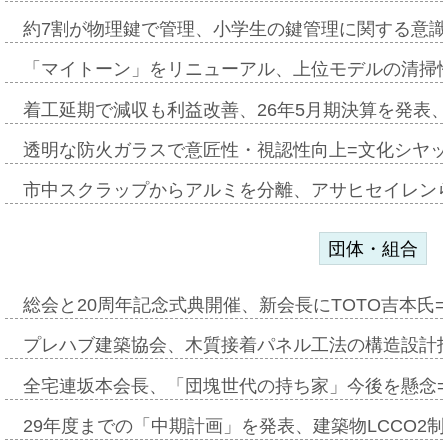
約7割が物理鍵で管理、小学生の鍵管理に関する意識調査
「マイトーン」をリニューアル、上位モデルの清掃
着工延期で減収も利益改善、26年5月期決算を発表
透明な防火ガラスで意匠性・視認性向上=文化シヤ
市中スクラップからアルミを分離、アサヒセイレン
団体・組合
総会と20周年記念式典開催、新会長にTOTO吉本氏
プレハブ建築協会、木質接着パネル工法の構造設計
全宅連坂本会長、「団塊世代の持ち家」今後を懸念
29年度までの「中期計画」を発表、建築物LCCO2