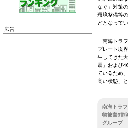
なぐ」対策の
環境整備等の
どとなって
広告
南海トラ
プレート境界
生してきた大
震」および4
ているため
高い状態」
南海トラフ
物被害6割
グループ