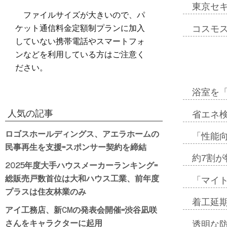
東京セ
ファイルサイズが大きいので、パ
ケット通信料金定額制プランに加入
コスモ
していない携帯電話やスマートフォ
ンなどを利用している方はご注意く
ださい。
浴室を
人気の記事
省エネ検
ロゴスホールディングス、アエラホームの
「性能向
民事再生を支援=スポンサー契約を締結
約7割が
2025年度大手ハウスメーカーランキング=
総販売戸数首位は大和ハウス工業、前年度
「マイ
プラスは住友林業のみ
着工延期
アイ工務店、新CMの発表会開催=渋谷凪咲
さんをキャラクターに起用
透明な