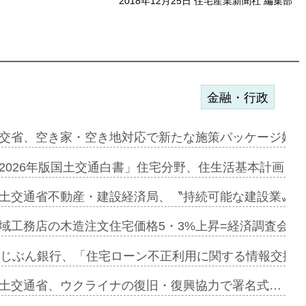
2018年12月25日 住宅産業新聞社 編集部
金融・行政
ンサー契約…
交省、空き家・空き地対応で新たな施策パッケージ始動
に起用…
2026年版国土交通白書」住宅分野、住生活基本計画を
ァミーレキ…
土交通省不動産・建設経済局、〝持続可能な建設業〟の
にも城南エ…
域工務店の木造注文住宅価格5・3%上昇=経済調査会「
融合型の賃…
uじぶん銀行、「住宅ローン不正利用に関する情報交換協
デンカフェ…
土交通省、ウクライナの復旧・復興協力で署名式…