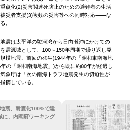
重点化(2)災害関連死防止のための避難者の生活
被災者支援(3)複数の災害等への同時対応――な
いる。
フ地震は太平洋の駿河湾から日向灘沖にかけての
を震源域として、100～150年周期で繰り返し発
規模地震。前回の発生(1944年の「昭和東南海地
6年の「昭和南海地震」)から既に約80年が経過し
、気象庁は「次の南海トラフ地震発生の切迫性が
と指摘している。
地震、耐震化100%で建
減に、内閣府ワーキング