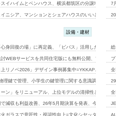
キスイハイムとベンハウス、横浜都筑区の分譲地開発で初
7
スイニシア、マンションとシェアハウスのいいとこどり
2
設備・建材
「心身回復の場」に再定義、「ビバス」活用した新入浴法
総
討WEBサービスを共同住宅版にも無料公開、YKKAP
プ
上リノベ2026」デザイン事例募集中=YKKAP…
全
物理鍵で管理、小学生の鍵管理に関する意識調査=Natur
2
トーン」をリニューアル、上位モデルの清掃性と安全性追
全
で減収も利益改善、26年5月期決算を発表、今期は増収
J
防火ガラスで意匠性・視認性向上=文化シヤッター…
A