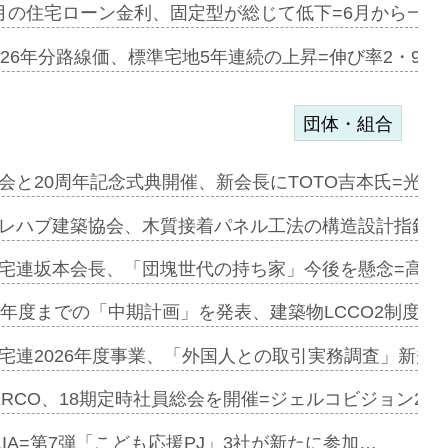
協業=お互…
月の住宅ローン金利、固定型が総じて低下=6月から一転
のコリビング…
026年分路線価、標準宅地5年連続の上昇=伸び率2・9%
団体・組合
を提案=P…
会と20周年記念式典開催、新会長にTOTO吉本氏=光触
とワンビ…
レハブ建築協会、木質接着パネル工法の構造設計指針を
宅連坂本会長、「団塊世代の持ち家」今後を懸念=高齢
e…
9年度までの「中期計画」を発表、建築物LCCO2制度へ
加=リンナ…
宅連2026年度事業、「外国人との取引実務調査」新規に
見込む=…
ERCO、18期定時社員総会を開催=ジェルコビジョン203
LIA=第7弾「こども応援PJ」3社が新たに参加…