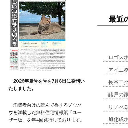
最近
ロゴス
アイ工
2026年夏号を号を7月8日に発刊い
長谷工
たしました。
諸戸の
消費者向けの読んで得するノウハ
リノべ
ウを満載した無料住宅情報紙「ユー
ザー版」を年4回発行しております。
旭化成