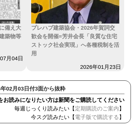
に備え大
プレハブ建築協会・2026年賀詞交
建築物等
歓会を開催=芳井会長「良質な住宅
ストック社会実現」へ各種税制を活
用
年07月04日
日付
2026年01月23日
26年02月03日付3面から抜粋
をお読みになりたい方は新聞をご購読してください
毎週じっくり読みたい【
定期購読のご案内
】
今スグ読みたい【
電子版で購読する
】