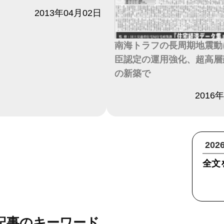
2013年04月02日
南海トラフの長周期地震動
臣認定の運用強化、超高層
の新築で
日付
2016
20
全文
記事のキーワード