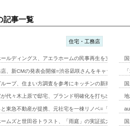
の記事一覧
住宅・工務店
ホールディングス、アエラホームの民事再生を支援=スポ
国
務店、新CMの発表会開催=渋谷凪咲さんをキャラクター
「
グループ、住まい方調査を参考にキッチンの新商品=「フ
国
家が代々木上原で邸宅、ブランド明確化を打ち出す=年内
地
ると東急不動産が提携、元社宅を一棟リノベ=「職住遊」
a
ホームズと世田谷トラスト、「雨庭」の実証拡大へ=ガー
国