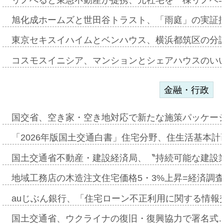
旭化成ホームズと世田谷トラスト、「雨庭」の実証
東京セキスイハイムとベンハウス、横浜都筑区の分
コスモスイニシア、マンションとシェアハウスのい
金融・行政
国交省、空き家・空き地対応で新たな施策パッケー
「2026年版国土交通白書」住宅分野、住生活基本計
国土交通省不動産・建設経済局、〝持続可能な建設
地域工務店の木造注文住宅価格5・3%上昇=経済調
auじぶん銀行、「住宅ローン不正利用に関する情報
国土交通省、ウクライナの復旧・復興協力で署名式