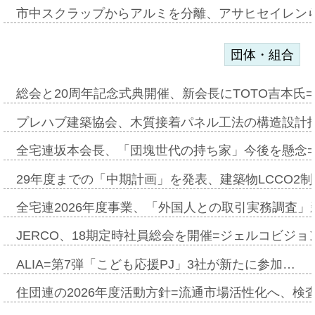
市中スクラップからアルミを分離、アサヒセイレン
団体・組合
総会と20周年記念式典開催、新会長にTOTO吉本氏
プレハブ建築協会、木質接着パネル工法の構造設計
全宅連坂本会長、「団塊世代の持ち家」今後を懸念
29年度までの「中期計画」を発表、建築物LCCO2
全宅連2026年度事業、「外国人との取引実務調査」新
JERCO、18期定時社員総会を開催=ジェルコビジョン
ALIA=第7弾「こども応援PJ」3社が新たに参加…
住団連の2026年度活動方針=流通市場活性化へ、検