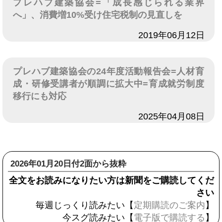
プレハブ建築協会=「成長感じられる業界
へ」、消費増10%受け住宅税制の見直しを
日付
2019年06月12日
プレハブ建築協会の24年度活動報告会=人材育
成・研修受講者が順調に拡大中=育成就労制度
移行にも対応
日付
2025年04月08日
2026年01月20日付2面から抜粋
全文をお読みになりたい方は新聞をご購読してくだ
さい
毎週じっくり読みたい【
定期購読のご案内
】
今スグ読みたい【
電子版で購読する
】