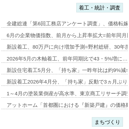
着工・統計・調査
全建総連「第6回工務店アンケート調査」、価格転嫁
6月の企業物価指数、前月から上昇率拡大=前年同月比
新設着工、80万戸に向け増加予測=野村総研、30年
2026年5月の木軸着工、前年同期比で43・5%増に…
新設住宅着工5月分、「持ち家」一昨年比は約9%減=
新設着工2026年4月分、「持ち家」反動で3ヵ月ぶ
1～4月の塗装業倒産が高水準、東京商工リサーチ調
アットホーム「首都圏における『新築戸建』の価格
まちづくり