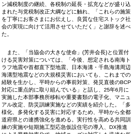
ン減税制度の継続、各税制の延長・拡充などが盛り込
まれた与党税制改正大綱などに触れ、「これらの施策
を丁寧にお客さまにお伝えし、良質な住宅ストック社
会の実現に向けて活用させていただく」と謝辞を述べ
た。
また、「当協会の大きな使命」(芳井会長)と位置付
ける災害対策については、「今後、想定される南海ト
ラフ地震や首都直下型地震、日本海溝・千島海溝周辺
海溝型地震などの大規模災害においても、これまでの
経験を生かし、平時からの事前対策、発災直後のBCP
対応に重点的に取り組んでいる」と話し、25年6月に
実施した本部事務所移転や重要書類の電子化、マニュ
アル改定、防災訓練実施などの実績を紹介した。「多
様化、多発化する災害に対応するため、平時から全都
道府県との連携強化を進める。実行性を高める共同訓
練の実施や短期施工型応急仮設住宅の導入、DX推進