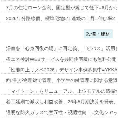
7月の住宅ローン金利、固定型が総じて低下=6月か
2026年分路線価、標準宅地5年連続の上昇=伸び率2・
設備・建材
浴室を「心身回復の場」に再定義、「ビバス」活用し
省エネ検討WEBサービスを共同住宅版にも無料公開、
「性能向上リノベ2026」デザイン事例募集中=YKKA
約7割が物理鍵で管理、小学生の鍵管理に関する意識調査
「マイトーン」をリニューアル、上位モデルの清掃
着工延期で減収も利益改善、26年5月期決算を発表
透明な防火ガラスで意匠性・視認性向上=文化シヤ