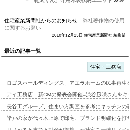
=「乾太くん」専用木製収納ユニット
住宅産業新聞社からのお知らせ：
弊社著作物の使用
に関するお願い
2018年12月25日 住宅産業新聞社 編集部
最近の記事一覧
住宅・工務店
ロゴスホールディングス、アエラホームの民事再生
アイ工務店、新CMの発表会開催=渋谷凪咲さんをキ
長谷工グループ、住まい方調査を参考にキッチンの
諸戸の家が代々木上原で邸宅、ブランド明確化を打
リノべると東急不動産が提携、元社宅を一棟リノベ