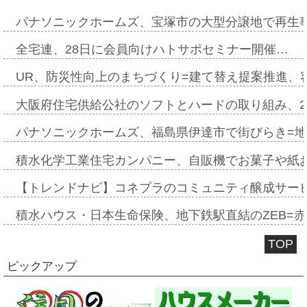
パナソニックホームズ、宝塚市の大型分譲地で再生
全宅連、28日に会員向けハトサポセミナー開催…
UR、防災性向上のまちづくり=建て替え提案推進、
大阪府住宅供給公社のソフトとハードの取り組み、2
パナソニックホームズ、福島県伊達市で街びらき=
積水化学工業住宅カンパニー、自販機でお菓子や紙
【トレンドナビ】コネプラのコミュニティ醸成サー
積水ハウス・日本生命保険、地下鉄駅直結のZEB=赤坂
TOP
ピックアップ