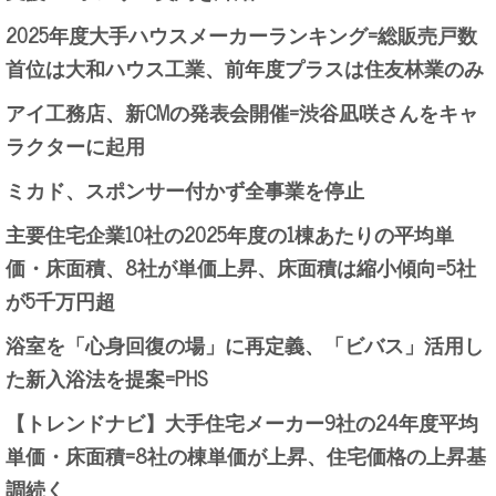
2025年度大手ハウスメーカーランキング=総販売戸数
首位は大和ハウス工業、前年度プラスは住友林業のみ
アイ工務店、新CMの発表会開催=渋谷凪咲さんをキャ
ラクターに起用
ミカド、スポンサー付かず全事業を停止
主要住宅企業10社の2025年度の1棟あたりの平均単
価・床面積、8社が単価上昇、床面積は縮小傾向=5社
が5千万円超
浴室を「心身回復の場」に再定義、「ビバス」活用し
た新入浴法を提案=PHS
【トレンドナビ】大手住宅メーカー9社の24年度平均
単価・床面積=8社の棟単価が上昇、住宅価格の上昇基
調続く