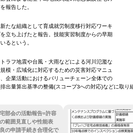
どを報告した。
は新たな組織として育成就労制度移行対応ワーキ
プを立ち上げたと報告。技能実習制度からの早期
ているという。
海トラフ地震や台風・大雨などによる河川氾濫な
大規模・広域化に対応するための災害対応マニュ
し、企業活動におけるバリューチェーン全体での
排出量算出基準の整備(スコープ3への対応)などに取り
宅部会の活動報告=許容
の範囲見直しや性能表
良の申請手続き合理化で