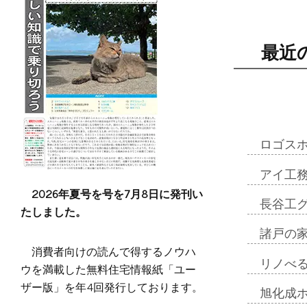
最近
ロゴス
アイ工
2026年夏号を号を7月8日に発刊い
長谷工
たしました。
諸戸の
消費者向けの読んで得するノウハ
リノべ
ウを満載した無料住宅情報紙「ユー
ザー版」を年4回発行しております。
旭化成