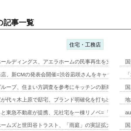
の記事一覧
住宅・工務店
ホールディングス、アエラホームの民事再生を支援=スポ
国
務店、新CMの発表会開催=渋谷凪咲さんをキャラクター
「
グループ、住まい方調査を参考にキッチンの新商品=「フ
国
家が代々木上原で邸宅、ブランド明確化を打ち出す=年内
地
ると東急不動産が提携、元社宅を一棟リノベ=「職住遊」
a
ホームズと世田谷トラスト、「雨庭」の実証拡大へ=ガー
国