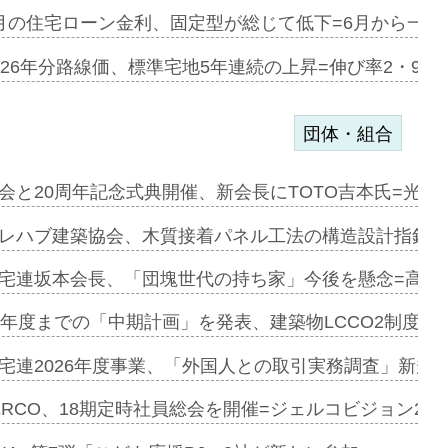
協業=お互…
月の住宅ローン金利、固定型が総じて低下=6月から一転
のコリビング…
026年分路線価、標準宅地5年連続の上昇=伸び率2・9%
団体・組合
を提案=P…
会と20周年記念式典開催、新会長にTOTO吉本氏=光触
とワンビ…
レハブ建築協会、木質接着パネル工法の構造設計指針を
宅連坂本会長、「団塊世代の持ち家」今後を懸念=高齢
e…
9年度までの「中期計画」を発表、建築物LCCO2制度へ
加=リンナ…
宅連2026年度事業、「外国人との取引実務調査」新規に
見込む=…
ERCO、18期定時社員総会を開催=ジェルコビジョン203