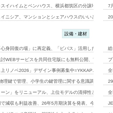
キスイハイムとベンハウス、横浜都筑区の分譲地開発で初
7
スイニシア、マンションとシェアハウスのいいとこどり
2
設備・建材
「心身回復の場」に再定義、「ビバス」活用した新入浴法
総
討WEBサービスを共同住宅版にも無料公開、YKKAP
プ
上リノベ2026」デザイン事例募集中=YKKAP…
全
物理鍵で管理、小学生の鍵管理に関する意識調査=Natur
2
トーン」をリニューアル、上位モデルの清掃性と安全性追
全
で減収も利益改善、26年5月期決算を発表、今期は増収
J