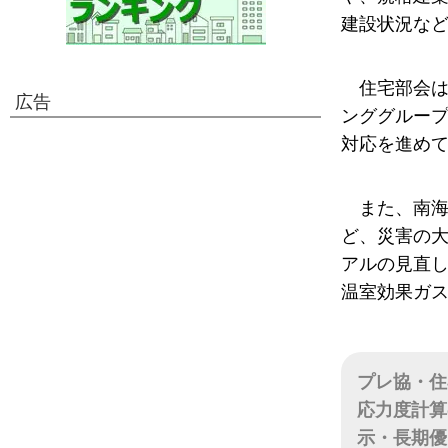
建設状況な
住宅部会
広告
ンググルー
対応を進め
また、南
ど、災害の
アルの見直
温室効果ガス
プレ協・住
応力度計算
示・長期優