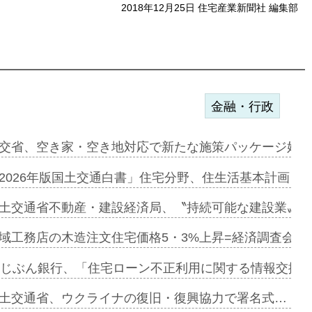
2018年12月25日 住宅産業新聞社 編集部
金融・行政
ンサー契約…
交省、空き家・空き地対応で新たな施策パッケージ始動
に起用…
2026年版国土交通白書」住宅分野、住生活基本計画を
ァミーレキ…
土交通省不動産・建設経済局、〝持続可能な建設業〟の
にも城南エ…
域工務店の木造注文住宅価格5・3%上昇=経済調査会「
融合型の賃…
uじぶん銀行、「住宅ローン不正利用に関する情報交換協
デンカフェ…
土交通省、ウクライナの復旧・復興協力で署名式…