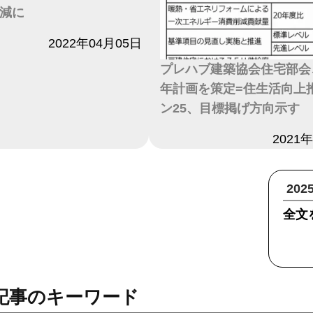
減に
2022年04月05日
プレハブ建築協会住宅部会
年計画を策定=住生活向上
ン25、目標掲げ方向示す
日付
2021
20
全文
記事のキーワード