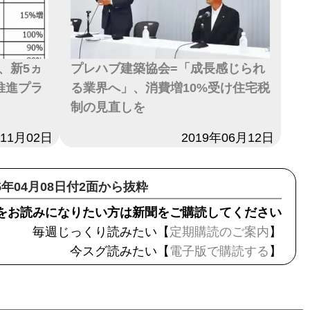
、新5ヵ
プレハブ建築協会=「成長感じられ
推進プラ
る業界へ」、消費増10%受け住宅税
制の見直しを
年11月02日
日付
2019年06月12日
25年04月08日付2面から抜粋
をお読みになりたい方は新聞をご購読してください
毎週じっくり読みたい【
定期購読のご案内
】
今スグ読みたい【
電子版で購読する
】