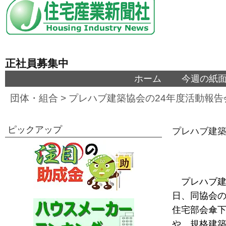
正社員募集中
ホーム
今週の紙
団体・組合
>
プレハブ建築協会の24年度活動報告
ピックアップ
プレハブ建築
プレハブ建
日、同協会の
住宅部会傘
や、規格建