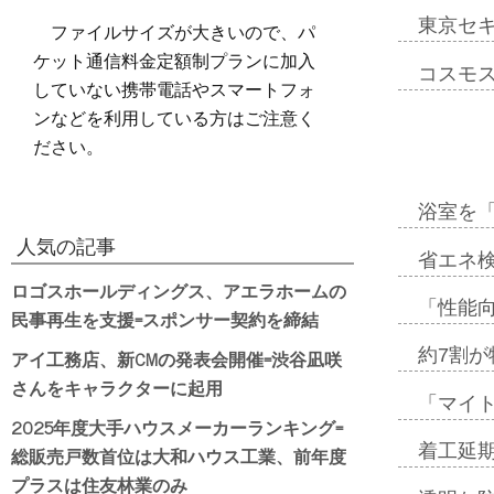
東京セ
ファイルサイズが大きいので、パ
ケット通信料金定額制プランに加入
コスモ
していない携帯電話やスマートフォ
ンなどを利用している方はご注意く
ださい。
浴室を
人気の記事
省エネ検
ロゴスホールディングス、アエラホームの
「性能向
民事再生を支援=スポンサー契約を締結
アイ工務店、新CMの発表会開催=渋谷凪咲
約7割が
さんをキャラクターに起用
「マイ
2025年度大手ハウスメーカーランキング=
着工延期
総販売戸数首位は大和ハウス工業、前年度
プラスは住友林業のみ