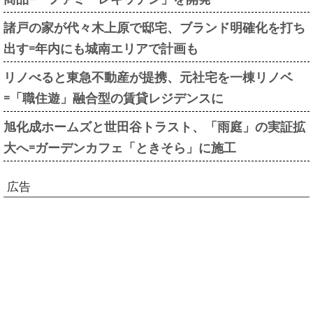
諸戸の家が代々木上原で邸宅、ブランド明確化を打ち
出す=年内にも城南エリアで計画も
リノべると東急不動産が提携、元社宅を一棟リノベ
=「職住遊」融合型の賃貸レジデンスに
旭化成ホームズと世田谷トラスト、「雨庭」の実証拡
大へ=ガーデンカフェ「ときそら」に施工
広告