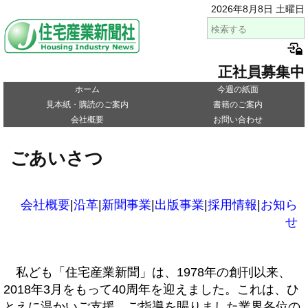
2026年8月8日 土曜日
正社員募集中
ホーム
今週の紙面
見本紙・購読のご案内
書籍のご案内
会社概要
お問い合わせ
ごあいさつ
会社概要
|
沿革
|
新聞事業
|
出版事業
|
採用情報
|
お知ら
せ
私ども「住宅産業新聞」は、1978年の創刊以来、
2018年3月をもって40周年を迎えました。これは、ひ
とえに温かいご支援、ご指導を賜りました業界各位の