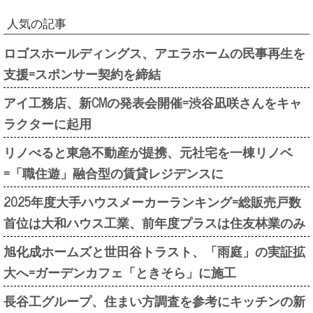
人気の記事
ロゴスホールディングス、アエラホームの民事再生を
支援=スポンサー契約を締結
アイ工務店、新CMの発表会開催=渋谷凪咲さんをキャ
ラクターに起用
リノべると東急不動産が提携、元社宅を一棟リノベ
=「職住遊」融合型の賃貸レジデンスに
2025年度大手ハウスメーカーランキング=総販売戸数
首位は大和ハウス工業、前年度プラスは住友林業のみ
旭化成ホームズと世田谷トラスト、「雨庭」の実証拡
大へ=ガーデンカフェ「ときそら」に施工
長谷工グループ、住まい方調査を参考にキッチンの新