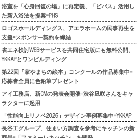
浴室を「心身回復の場」に再定義、「ビバス」活用し
た新入浴法を提案=PHS
ロゴスホールディングス、アエラホームの民事再生を
支援=スポンサー契約を締結
省エネ検討WEBサービスを共同住宅版にも無料公開、
YKKAPとワンビルディング
第22回「家やまちの絵本」コンクールの作品募集中=
応募者全員に色鉛筆プレゼント
アイ工務店、新CMの発表会開催=渋谷凪咲さんをキャ
ラクターに起用
「性能向上リノベ2026」デザイン事例募集中=YKKAP
長谷工グループ、住まい方調査を参考にキッチンの新
商品=「ファミーレキッチン」を開発