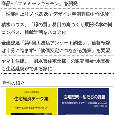
商品=「ファミーレキッチン」を開発
「性能向上リノベ2026」デザイン事例募集中=YKKAP
積水ハウス、「緑の質」着目の庭づくり展開=5本の樹
コンパス、植栽計画をスコア化
全建総連「第6回工務店アンケート調査」、価格転嫁
は十分に進まず=「物価安定につながる施策」を要望
ヤマト住建、「耐水害住宅仕様」の販売開始=水害後
も生活継続ができる家に
新刊の紹介