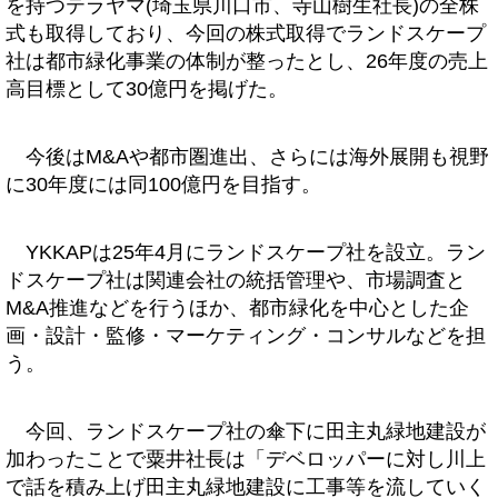
を持つテラヤマ(埼玉県川口市、寺山樹生社長)の全株
式も取得しており、今回の株式取得でランドスケープ
社は都市緑化事業の体制が整ったとし、26年度の売上
高目標として30億円を掲げた。
今後はM&Aや都市圏進出、さらには海外展開も視野
に30年度には同100億円を目指す。
YKKAPは25年4月にランドスケープ社を設立。ラン
ドスケープ社は関連会社の統括管理や、市場調査と
M&A推進などを行うほか、都市緑化を中心とした企
画・設計・監修・マーケティング・コンサルなどを担
う。
今回、ランドスケープ社の傘下に田主丸緑地建設が
加わったことで粟井社長は「デベロッパーに対し川上
で話を積み上げ田主丸緑地建設に工事等を流していく