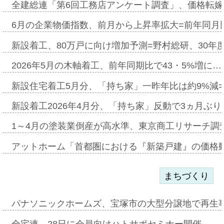
全建総連「第6回工務店アンケート調査」、価格転嫁
6月の企業物価指数、前月から上昇率拡大=前年同月比
新設着工、80万戸に向け増加予測=野村総研、30年
2026年5月の木軸着工、前年同期比で43・5%増に…
新設住宅着工5月分、「持ち家」一昨年比は約9%減=
新設着工2026年4月分、「持ち家」反動で3ヵ月ぶ
1～4月の塗装業倒産が高水準、東京商工リサーチ調
アットホーム「首都圏における『新築戸建』の価格
まちづくり
パナソニックホームズ、宝塚市の大型分譲地で再生
全宅連、28日に会員向けハトサポセミナー開催…