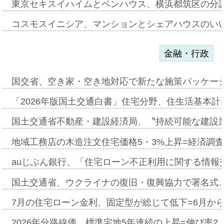
東京セキスイハイムとベンハウス、横浜都筑区の分
コスモスイニシア、マンションとシェアハウスのい
金融・行政
国交省、空き家・空き地対応で新たな施策パッケー
「2026年版国土交通白書」住宅分野、住生活基本計
国土交通省不動産・建設経済局、〝持続可能な建設
地域工務店の木造注文住宅価格5・3%上昇=経済調
auじぶん銀行、「住宅ローン不正利用に関する情報
国土交通省、ウクライナの復旧・復興協力で署名式
7月の住宅ローン金利、固定型が総じて低下=6月か
2026年分路線価、標準宅地5年連続の上昇=伸び率2・