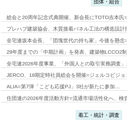
団体・組合
総会と20周年記念式典開催、新会長にTOTO吉本氏
プレハブ建築協会、木質接着パネル工法の構造設計
全宅連坂本会長、「団塊世代の持ち家」今後を懸念
29年度までの「中期計画」を発表、建築物LCCO2
全宅連2026年度事業、「外国人との取引実務調査」新
JERCO、18期定時社員総会を開催=ジェルコビジョン
ALIA=第7弾「こども応援PJ」3社が新たに参加…
住団連の2026年度活動方針=流通市場活性化へ、検
着工・統計・調査