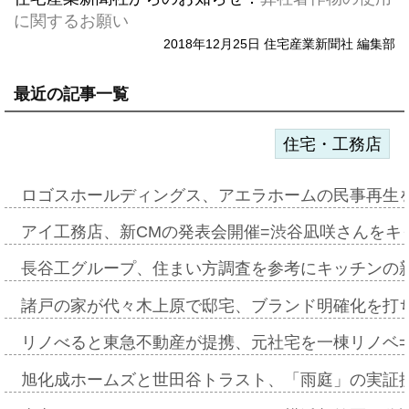
に関するお願い
2018年12月25日 住宅産業新聞社 編集部
最近の記事一覧
住宅・工務店
ロゴスホールディングス、アエラホームの民事再生
アイ工務店、新CMの発表会開催=渋谷凪咲さんをキ
長谷工グループ、住まい方調査を参考にキッチンの
諸戸の家が代々木上原で邸宅、ブランド明確化を打
リノべると東急不動産が提携、元社宅を一棟リノベ
旭化成ホームズと世田谷トラスト、「雨庭」の実証