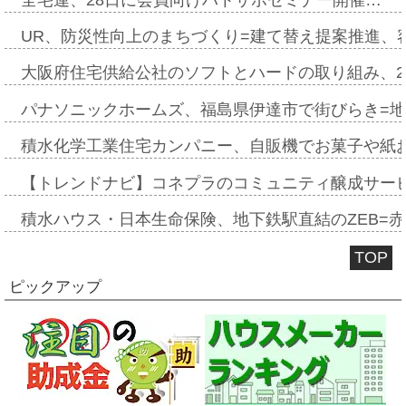
UR、防災性向上のまちづくり=建て替え提案推進、
大阪府住宅供給公社のソフトとハードの取り組み、2
パナソニックホームズ、福島県伊達市で街びらき=
積水化学工業住宅カンパニー、自販機でお菓子や紙
【トレンドナビ】コネプラのコミュニティ醸成サー
積水ハウス・日本生命保険、地下鉄駅直結のZEB=赤坂
TOP
ピックアップ