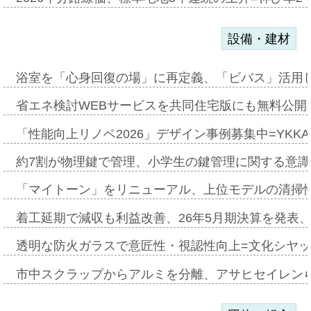
設備・建材
浴室を「心身回復の場」に再定義、「ビバス」活用し
省エネ検討WEBサービスを共同住宅版にも無料公開、
「性能向上リノベ2026」デザイン事例募集中=YKKA
約7割が物理鍵で管理、小学生の鍵管理に関する意識調査
「マイトーン」をリニューアル、上位モデルの清掃
着工延期で減収も利益改善、26年5月期決算を発表
透明な防火ガラスで意匠性・視認性向上=文化シヤ
市中スクラップからアルミを分離、アサヒセイレン