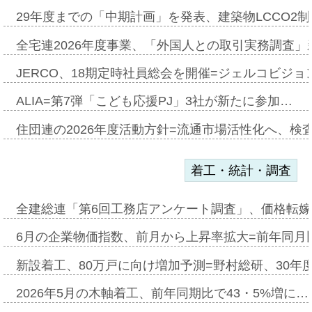
29年度までの「中期計画」を発表、建築物LCCO2
全宅連2026年度事業、「外国人との取引実務調査」新
JERCO、18期定時社員総会を開催=ジェルコビジョン
ALIA=第7弾「こども応援PJ」3社が新たに参加…
住団連の2026年度活動方針=流通市場活性化へ、検
着工・統計・調査
全建総連「第6回工務店アンケート調査」、価格転嫁
6月の企業物価指数、前月から上昇率拡大=前年同月比
新設着工、80万戸に向け増加予測=野村総研、30年
2026年5月の木軸着工、前年同期比で43・5%増に…