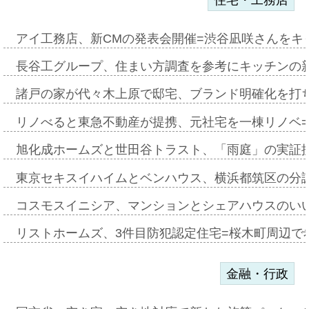
住宅・工務店
アイ工務店、新CMの発表会開催=渋谷凪咲さんをキ
長谷工グループ、住まい方調査を参考にキッチンの
諸戸の家が代々木上原で邸宅、ブランド明確化を打
リノべると東急不動産が提携、元社宅を一棟リノベ
旭化成ホームズと世田谷トラスト、「雨庭」の実証
東京セキスイハイムとベンハウス、横浜都筑区の分
コスモスイニシア、マンションとシェアハウスのい
リストホームズ、3件目防犯認定住宅=桜木町周辺で
金融・行政