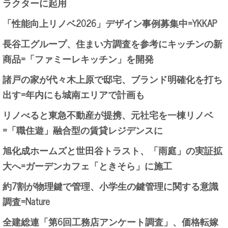
ラクターに起用
「性能向上リノベ2026」デザイン事例募集中=YKKAP
長谷工グループ、住まい方調査を参考にキッチンの新
商品=「ファミーレキッチン」を開発
諸戸の家が代々木上原で邸宅、ブランド明確化を打ち
出す=年内にも城南エリアで計画も
リノべると東急不動産が提携、元社宅を一棟リノベ
=「職住遊」融合型の賃貸レジデンスに
旭化成ホームズと世田谷トラスト、「雨庭」の実証拡
大へ=ガーデンカフェ「ときそら」に施工
約7割が物理鍵で管理、小学生の鍵管理に関する意識
調査=Nature
全建総連「第6回工務店アンケート調査」、価格転嫁