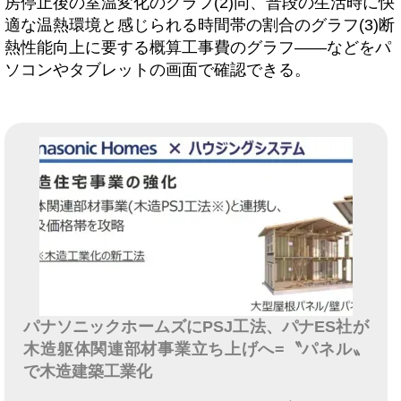
房停止後の室温変化のグラフ(2)同、普段の生活時に快
適な温熱環境と感じられる時間帯の割合のグラフ(3)断
熱性能向上に要する概算工事費のグラフ――などをパ
ソコンやタブレットの画面で確認できる。
パナソニックホームズにPSJ工法、パナES社が
木造躯体関連部材事業立ち上げへ=〝パネル〟
で木造建築工業化