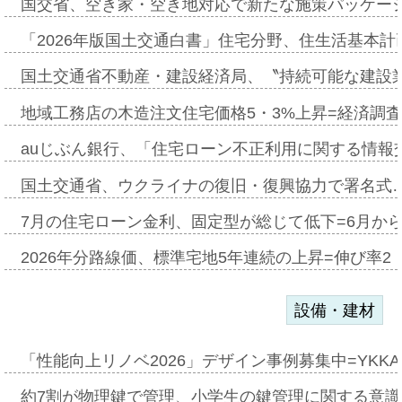
国交省、空き家・空き地対応で新たな施策パッケー
「2026年版国土交通白書」住宅分野、住生活基本計
国土交通省不動産・建設経済局、〝持続可能な建設
地域工務店の木造注文住宅価格5・3%上昇=経済調
auじぶん銀行、「住宅ローン不正利用に関する情報
国土交通省、ウクライナの復旧・復興協力で署名式
7月の住宅ローン金利、固定型が総じて低下=6月か
2026年分路線価、標準宅地5年連続の上昇=伸び率2・
設備・建材
「性能向上リノベ2026」デザイン事例募集中=YKKA
約7割が物理鍵で管理、小学生の鍵管理に関する意識調査