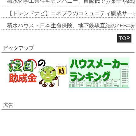
積水化学工業住宅カンパニー、自販機でお菓子や紙
【トレンドナビ】コネプラのコミュニティ醸成サー
積水ハウス・日本生命保険、地下鉄駅直結のZEB=赤坂
TOP
ピックアップ
広告