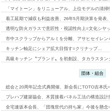
「マイトーン」をリニューアル、上位モデルの清掃
着工延期で減収も利益改善、26年5月期決算を発表
透明な防火ガラスで意匠性・視認性向上=文化シヤ
市中スクラップからアルミを分離、アサヒセイレン
キッチン軸足にシェア拡大目指す=クリナップ…
高級キッチン〝ブランド〟を初創設、タカラスタン
団体・組合
総会と20周年記念式典開催、新会長にTOTO吉本氏
プレハブ建築協会、木質接着パネル工法の構造設計
全宅連坂本会長、「団塊世代の持ち家」今後を懸念