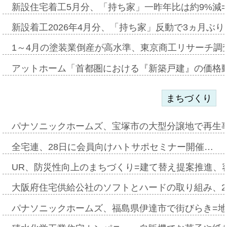
新設住宅着工5月分、「持ち家」一昨年比は約9%減=
新設着工2026年4月分、「持ち家」反動で3ヵ月ぶ
1～4月の塗装業倒産が高水準、東京商工リサーチ調
アットホーム「首都圏における『新築戸建』の価格
まちづくり
パナソニックホームズ、宝塚市の大型分譲地で再生
全宅連、28日に会員向けハトサポセミナー開催…
UR、防災性向上のまちづくり=建て替え提案推進、
大阪府住宅供給公社のソフトとハードの取り組み、2
パナソニックホームズ、福島県伊達市で街びらき=