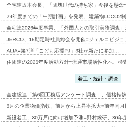
全宅連坂本会長、「団塊世代の持ち家」今後を懸念
29年度までの「中期計画」を発表、建築物LCCO2
全宅連2026年度事業、「外国人との取引実務調査」新
JERCO、18期定時社員総会を開催=ジェルコビジョン
ALIA=第7弾「こども応援PJ」3社が新たに参加…
住団連の2026年度活動方針=流通市場活性化へ、検
着工・統計・調査
全建総連「第6回工務店アンケート調査」、価格転嫁
6月の企業物価指数、前月から上昇率拡大=前年同月比
新設着工、80万戸に向け増加予測=野村総研、30年