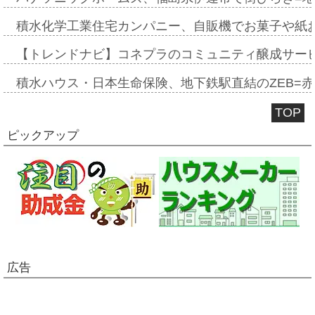
積水化学工業住宅カンパニー、自販機でお菓子や紙
【トレンドナビ】コネプラのコミュニティ醸成サー
積水ハウス・日本生命保険、地下鉄駅直結のZEB=赤坂
TOP
ピックアップ
広告