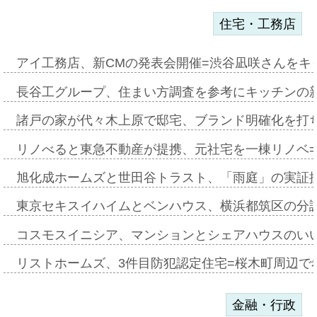
住宅・工務店
アイ工務店、新CMの発表会開催=渋谷凪咲さんをキ
長谷工グループ、住まい方調査を参考にキッチンの
諸戸の家が代々木上原で邸宅、ブランド明確化を打
リノべると東急不動産が提携、元社宅を一棟リノベ
旭化成ホームズと世田谷トラスト、「雨庭」の実証
東京セキスイハイムとベンハウス、横浜都筑区の分
コスモスイニシア、マンションとシェアハウスのい
リストホームズ、3件目防犯認定住宅=桜木町周辺で
金融・行政