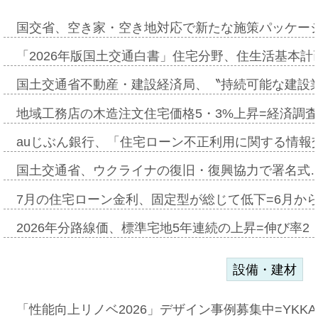
国交省、空き家・空き地対応で新たな施策パッケー
「2026年版国土交通白書」住宅分野、住生活基本計
国土交通省不動産・建設経済局、〝持続可能な建設
地域工務店の木造注文住宅価格5・3%上昇=経済調
auじぶん銀行、「住宅ローン不正利用に関する情報
国土交通省、ウクライナの復旧・復興協力で署名式
7月の住宅ローン金利、固定型が総じて低下=6月か
2026年分路線価、標準宅地5年連続の上昇=伸び率2・
設備・建材
「性能向上リノベ2026」デザイン事例募集中=YKKA