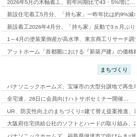
2026年5月の木軸着工、前年同期比で43・5%増に…
新設住宅着工5月分、「持ち家」一昨年比は約9%減=
新設着工2026年4月分、「持ち家」反動で3ヵ月ぶ
1～4月の塗装業倒産が高水準、東京商工リサーチ調
アットホーム「首都圏における『新築戸建』の価格
まちづくり
パナソニックホームズ、宝塚市の大型分譲地で再生
全宅連、28日に会員向けハトサポセミナー開催…
UR、防災性向上のまちづくり=建て替え提案推進、
大阪府住宅供給公社のソフトとハードの取り組み、2
パナソニックホームズ、福島県伊達市で街びらき=