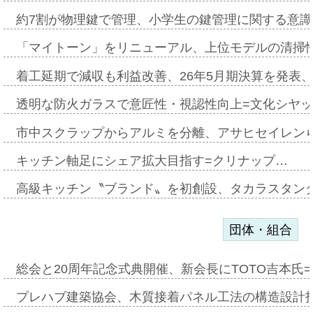
約7割が物理鍵で管理、小学生の鍵管理に関する意識調査
「マイトーン」をリニューアル、上位モデルの清掃
着工延期で減収も利益改善、26年5月期決算を発表
透明な防火ガラスで意匠性・視認性向上=文化シヤ
市中スクラップからアルミを分離、アサヒセイレン
キッチン軸足にシェア拡大目指す=クリナップ…
高級キッチン〝ブランド〟を初創設、タカラスタン
団体・組合
総会と20周年記念式典開催、新会長にTOTO吉本氏
プレハブ建築協会、木質接着パネル工法の構造設計