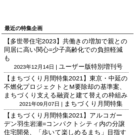
最近の特集企画
【多世帯住宅2023】共働きの増加で親との
同居に高い関心=少子高齢化での負担軽減
も
ユーザー版
特別増刊号
2023年12月14日 |
【まちづくり月間特集2021】東京・中延の
不燃化プロジェクトとM要除却の基準案、
まちづくり支える融資と建て替えの枠組み
まちづくり月間特集
2021年09月07日 |
【まちづくり月間特集2021】アルコガー
デン羽生岩瀬=コンパクトシティ内の分譲
住宅開発、「歩いて楽しめるまち」目指す