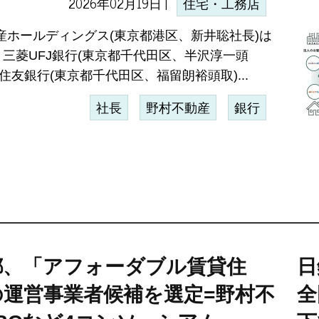
2026年02月19日 |
住宅・工務店
産ホールディングス(東京都港区、新井聡社長)は
、三菱UFJ銀行(東京都千代田区、半沢淳一頭
住友銀行(東京都千代田区、福留朗裕頭取)...
社長
野村不動産
銀行
都、「アフォーダブル賃貸住
日
の運営事業者候補を選定=野村不
全