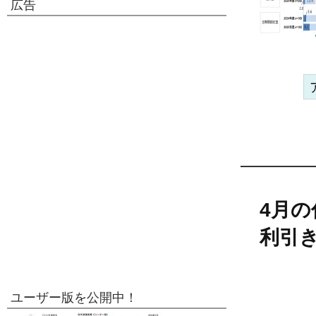
広告
4月
利引
ユーザー版を公開中！