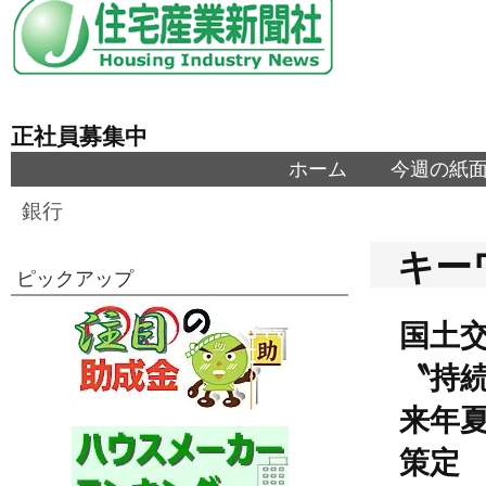
正社員募集中
ホーム
今週の紙
銀行
キー
ピックアップ
国土
〝持
来年
策定