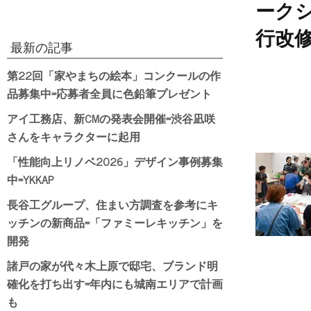
ーク
行改
最新の記事
第22回「家やまちの絵本」コンクールの作
品募集中=応募者全員に色鉛筆プレゼント
アイ工務店、新CMの発表会開催=渋谷凪咲
さんをキャラクターに起用
「性能向上リノベ2026」デザイン事例募集
中=YKKAP
長谷工グループ、住まい方調査を参考にキ
ッチンの新商品=「ファミーレキッチン」を
開発
諸戸の家が代々木上原で邸宅、ブランド明
確化を打ち出す=年内にも城南エリアで計画
も