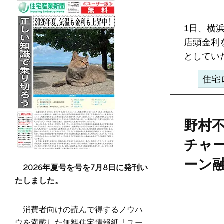
1日、横
店頭金利
としていた
住宅
野村
チャ
ーン
2026年夏号を号を7月8日に発刊い
たしました。
消費者向けの読んで得するノウハ
ウを満載した無料住宅情報紙「ユー