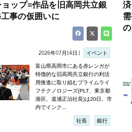
ショップ=作品を旧高岡共立銀
済
修工事の仮囲いに
需
の
2026年07月14日 |
イベント
富山県高岡市にある赤レンガが
特徴的な旧高岡共立銀行の利活
用推進に取り組むプライムライ
フテクノロジーズ(PLT、東京都
港区、道浦正治社長)は20日、市
内でインク...
社長
銀行