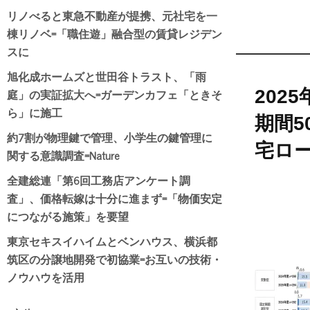
リノべると東急不動産が提携、元社宅を一
棟リノベ=「職住遊」融合型の賃貸レジデン
スに
旭化成ホームズと世田谷トラスト、「雨
庭」の実証拡大へ=ガーデンカフェ「ときそ
202
ら」に施工
期間5
約7割が物理鍵で管理、小学生の鍵管理に
宅ロ
関する意識調査=Nature
全建総連「第6回工務店アンケート調
査」、価格転嫁は十分に進まず=「物価安定
につながる施策」を要望
東京セキスイハイムとベンハウス、横浜都
筑区の分譲地開発で初協業=お互いの技術・
ノウハウを活用