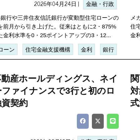
2026年04月24日 |
金融・行政
浜銀行や三井住友信託銀行が変動型住宅ローンの
メ
を前月から引き上げた。従来はともに2・875%
住
金利水準を0・25ポイントアップの3・12...
金利
ローン
住宅金融支援機構
金利
銀行
不動産ホールディングス、ネイ
関
ーファイナンスで3行と初のロ
対
融資契約
式