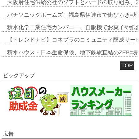
大阪府住宅供給公社のソフトとハードの取り組み、2
パナソニックホームズ、福島県伊達市で街びらき=
積水化学工業住宅カンパニー、自販機でお菓子や紙
【トレンドナビ】コネプラのコミュニティ醸成サー
積水ハウス・日本生命保険、地下鉄駅直結のZEB=赤坂
TOP
ピックアップ
広告