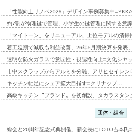
「性能向上リノベ2026」デザイン事例募集中=YKKA
約7割が物理鍵で管理、小学生の鍵管理に関する意識調査
「マイトーン」をリニューアル、上位モデルの清掃
着工延期で減収も利益改善、26年5月期決算を発表
透明な防火ガラスで意匠性・視認性向上=文化シヤ
市中スクラップからアルミを分離、アサヒセイレン
キッチン軸足にシェア拡大目指す=クリナップ…
高級キッチン〝ブランド〟を初創設、タカラスタン
団体・組合
総会と20周年記念式典開催、新会長にTOTO吉本氏