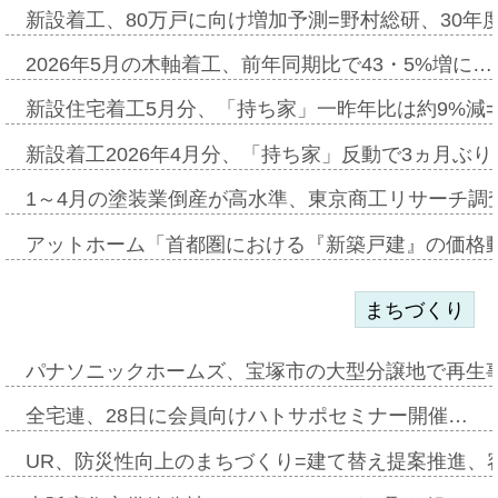
新設着工、80万戸に向け増加予測=野村総研、30年
2026年5月の木軸着工、前年同期比で43・5%増に…
新設住宅着工5月分、「持ち家」一昨年比は約9%減=
新設着工2026年4月分、「持ち家」反動で3ヵ月ぶ
1～4月の塗装業倒産が高水準、東京商工リサーチ調
アットホーム「首都圏における『新築戸建』の価格
まちづくり
パナソニックホームズ、宝塚市の大型分譲地で再生
全宅連、28日に会員向けハトサポセミナー開催…
UR、防災性向上のまちづくり=建て替え提案推進、