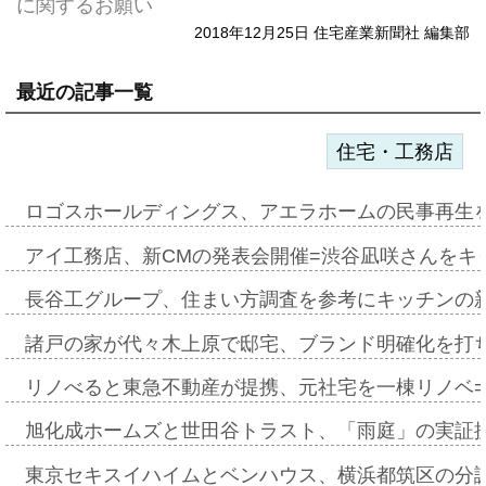
に関するお願い
2018年12月25日 住宅産業新聞社 編集部
最近の記事一覧
住宅・工務店
ロゴスホールディングス、アエラホームの民事再生
アイ工務店、新CMの発表会開催=渋谷凪咲さんをキ
長谷工グループ、住まい方調査を参考にキッチンの
諸戸の家が代々木上原で邸宅、ブランド明確化を打
リノべると東急不動産が提携、元社宅を一棟リノベ
旭化成ホームズと世田谷トラスト、「雨庭」の実証
東京セキスイハイムとベンハウス、横浜都筑区の分