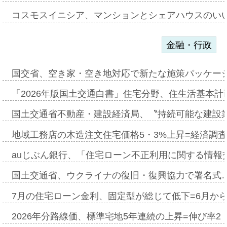
コスモスイニシア、マンションとシェアハウスのい
金融・行政
国交省、空き家・空き地対応で新たな施策パッケー
「2026年版国土交通白書」住宅分野、住生活基本計
国土交通省不動産・建設経済局、〝持続可能な建設
地域工務店の木造注文住宅価格5・3%上昇=経済調
auじぶん銀行、「住宅ローン不正利用に関する情報
国土交通省、ウクライナの復旧・復興協力で署名式
7月の住宅ローン金利、固定型が総じて低下=6月か
2026年分路線価、標準宅地5年連続の上昇=伸び率2・