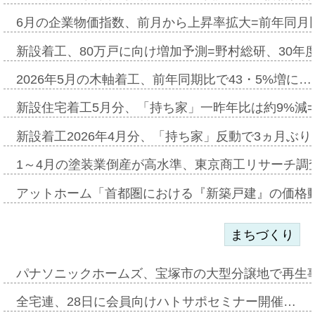
6月の企業物価指数、前月から上昇率拡大=前年同月比
新設着工、80万戸に向け増加予測=野村総研、30年
2026年5月の木軸着工、前年同期比で43・5%増に…
新設住宅着工5月分、「持ち家」一昨年比は約9%減=
新設着工2026年4月分、「持ち家」反動で3ヵ月ぶ
1～4月の塗装業倒産が高水準、東京商工リサーチ調
アットホーム「首都圏における『新築戸建』の価格
まちづくり
パナソニックホームズ、宝塚市の大型分譲地で再生
全宅連、28日に会員向けハトサポセミナー開催…