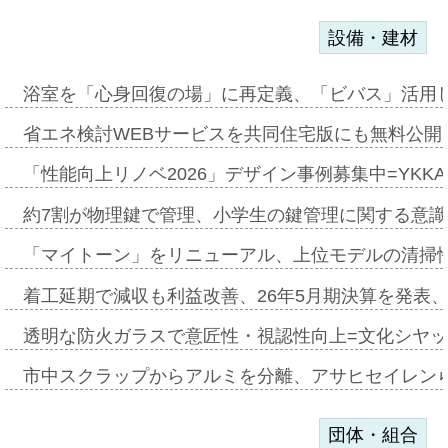
設備・建材
浴室を「心身回復の場」に再定義、「ビバス」活用し
省エネ検討WEBサービスを共同住宅版にも無料公開、
「性能向上リノベ2026」デザイン事例募集中=YKKA
約7割が物理鍵で管理、小学生の鍵管理に関する意識調査
「マイトーン」をリニューアル、上位モデルの清掃
着工延期で減収も利益改善、26年5月期決算を発表
透明な防火ガラスで意匠性・視認性向上=文化シヤ
市中スクラップからアルミを分離、アサヒセイレン
団体・組合