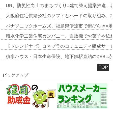
UR、防災性向上のまちづくり=建て替え提案推進、
大阪府住宅供給公社のソフトとハードの取り組み、2
パナソニックホームズ、福島県伊達市で街びらき=
積水化学工業住宅カンパニー、自販機でお菓子や紙
【トレンドナビ】コネプラのコミュニティ醸成サー
積水ハウス・日本生命保険、地下鉄駅直結のZEB=赤坂
TOP
ピックアップ