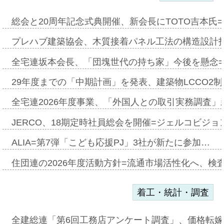
総会と20周年記念式典開催、新会長にTOTO吉本氏
プレハブ建築協会、木質接着パネル工法の構造設計
全宅連坂本会長、「団塊世代の持ち家」今後を懸念
29年度までの「中期計画」を発表、建築物LCCO2
全宅連2026年度事業、「外国人との取引実務調査」新
JERCO、18期定時社員総会を開催=ジェルコビジョン
ALIA=第7弾「こども応援PJ」3社が新たに参加…
住団連の2026年度活動方針=流通市場活性化へ、検
着工・統計・調査
全建総連「第6回工務店アンケート調査」、価格転嫁