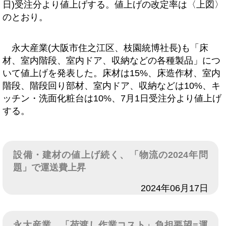
日)受注分より値上げする。値上げの改定率は〈上図〉
のとおり。
永大産業(大阪市住之江区、枝園統博社長)も「床
材、室内階段、室内ドア、収納などの各種製品」につ
いて値上げを発表した。床材は15%、床造作材、室内
階段、階段回り部材、室内ドア、収納などは10%、キ
ッチン・洗面化粧台は10%、7月1日受注分より値上げ
する。
設備・建材の値上げ続く、「物流の2024年問
題」で運送費上昇
日付
2024年06月17日
永大産業、「荷渡し作業コスト」負担要望=運