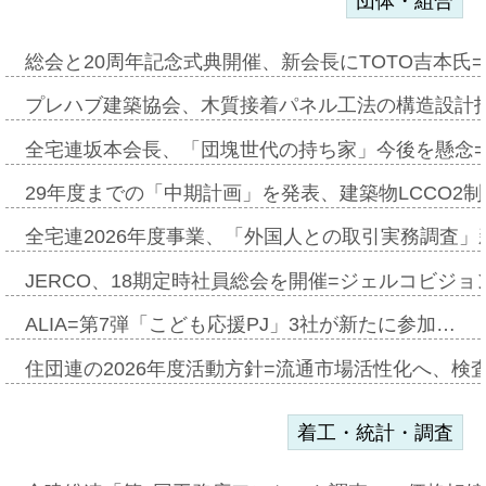
団体・組合
総会と20周年記念式典開催、新会長にTOTO吉本氏
プレハブ建築協会、木質接着パネル工法の構造設計
全宅連坂本会長、「団塊世代の持ち家」今後を懸念
29年度までの「中期計画」を発表、建築物LCCO2
全宅連2026年度事業、「外国人との取引実務調査」新
JERCO、18期定時社員総会を開催=ジェルコビジョン
ALIA=第7弾「こども応援PJ」3社が新たに参加…
住団連の2026年度活動方針=流通市場活性化へ、検
着工・統計・調査