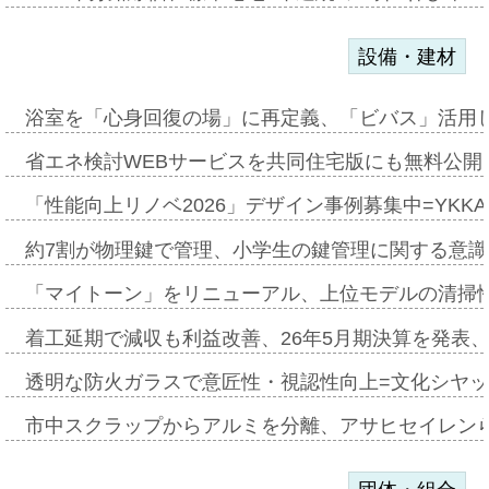
設備・建材
浴室を「心身回復の場」に再定義、「ビバス」活用し
省エネ検討WEBサービスを共同住宅版にも無料公開、
「性能向上リノベ2026」デザイン事例募集中=YKKA
約7割が物理鍵で管理、小学生の鍵管理に関する意識調査
「マイトーン」をリニューアル、上位モデルの清掃
着工延期で減収も利益改善、26年5月期決算を発表
透明な防火ガラスで意匠性・視認性向上=文化シヤ
市中スクラップからアルミを分離、アサヒセイレン