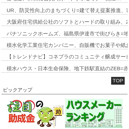
UR、防災性向上のまちづくり=建て替え提案推進、
大阪府住宅供給公社のソフトとハードの取り組み、2
パナソニックホームズ、福島県伊達市で街びらき=
積水化学工業住宅カンパニー、自販機でお菓子や紙
【トレンドナビ】コネプラのコミュニティ醸成サー
積水ハウス・日本生命保険、地下鉄駅直結のZEB=赤坂
TOP
ピックアップ