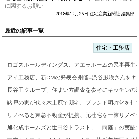
に関するお願い
2018年12月25日 住宅産業新聞社 編集部
最近の記事一覧
住宅・工務店
ロゴスホールディングス、アエラホームの民事再生
アイ工務店、新CMの発表会開催=渋谷凪咲さんをキ
長谷工グループ、住まい方調査を参考にキッチンの
諸戸の家が代々木上原で邸宅、ブランド明確化を打
リノべると東急不動産が提携、元社宅を一棟リノベ
旭化成ホームズと世田谷トラスト、「雨庭」の実証