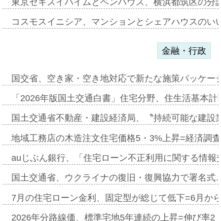
東京セキスイハイムとベンハウス、横浜都筑区の分
コスモスイニシア、マンションとシェアハウスのい
金融・行政
国交省、空き家・空き地対応で新たな施策パッケー
「2026年版国土交通白書」住宅分野、住生活基本計
国土交通省不動産・建設経済局、〝持続可能な建設
地域工務店の木造注文住宅価格5・3%上昇=経済調
auじぶん銀行、「住宅ローン不正利用に関する情報
国土交通省、ウクライナの復旧・復興協力で署名式
7月の住宅ローン金利、固定型が総じて低下=6月か
2026年分路線価、標準宅地5年連続の上昇=伸び率2・