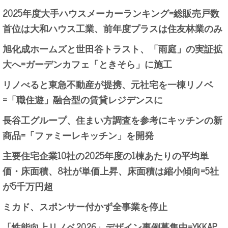
2025年度大手ハウスメーカーランキング=総販売戸数
首位は大和ハウス工業、前年度プラスは住友林業のみ
旭化成ホームズと世田谷トラスト、「雨庭」の実証拡
大へ=ガーデンカフェ「ときそら」に施工
リノべると東急不動産が提携、元社宅を一棟リノベ
=「職住遊」融合型の賃貸レジデンスに
長谷工グループ、住まい方調査を参考にキッチンの新
商品=「ファミーレキッチン」を開発
主要住宅企業10社の2025年度の1棟あたりの平均単
価・床面積、8社が単価上昇、床面積は縮小傾向=5社
が5千万円超
ミカド、スポンサー付かず全事業を停止
「性能向上リノベ2026」デザイン事例募集中=YKKAP