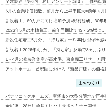
全建総連「第6回工務店アンケート調査」、価格転嫁
6月の企業物価指数、前月から上昇率拡大=前年同月比
新設着工、80万戸に向け増加予測=野村総研、30年
2026年5月の木軸着工、前年同期比で43・5%増に…
新設住宅着工5月分、「持ち家」一昨年比は約9%減=
新設着工2026年4月分、「持ち家」反動で3ヵ月ぶ
1～4月の塗装業倒産が高水準、東京商工リサーチ調
アットホーム「首都圏における『新築戸建』の価格
まちづくり
パナソニックホームズ、宝塚市の大型分譲地で再生
全宅連、28日に会員向けハトサポセミナー開催…