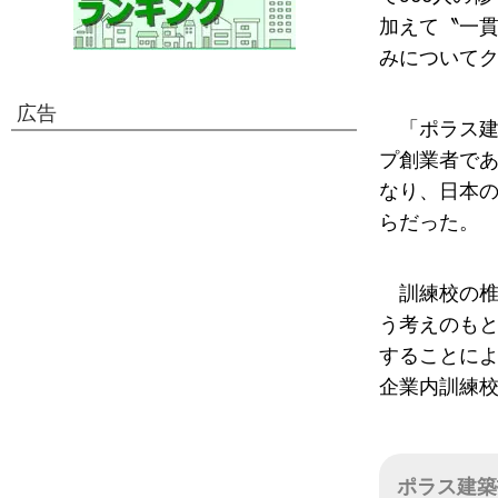
加えて〝一
みについて
広告
「ポラス
プ創業者で
なり、日本
らだった。
訓練校の
う考えのも
することに
企業内訓練校
ポラス建築