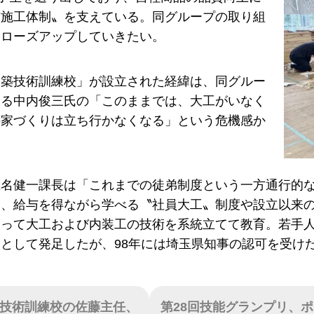
貫施工体制〟を支えている。同グループの取り組
クローズアップしていきたい。
建築技術訓練校」が設立された経緯は、同グルー
ある中内俊三氏の「このままでは、大工がいなく
の家づくりは立ち行かなくなる」という危機感か
椎名健一課長は「これまでの徒弟制度という一方通行的
と、給与を得ながら学べる〝社員大工〟制度や設立以来
よって大工および内装工の技術を系統立てて教育。若手
として発足したが、98年には埼玉県知事の認可を受け
技術訓練校の佐藤主任、
第28回技能グランプリ、