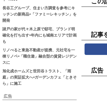
この
長谷工グループ、住まい方調査を参考にキ
ッチンの新商品=「ファミーレキッチン」を
開発
諸戸の家が代々木上原で邸宅、ブランド明
記事
確化を打ち出す=年内にも城南エリアで計画
も
リノべると東急不動産が提携、元社宅を一
棟リノベ=「職住遊」融合型の賃貸レジデン
スに
広告
旭化成ホームズと世田谷トラスト、「雨
庭」の実証拡大へ=ガーデンカフェ「ときそ
ら」に施工
広告