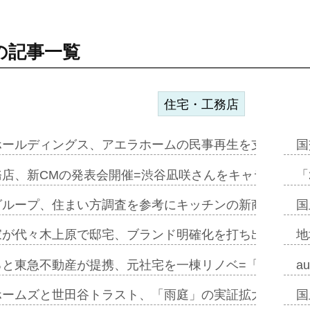
の記事一覧
住宅・工務店
ホールディングス、アエラホームの民事再生を支援=スポ
国
務店、新CMの発表会開催=渋谷凪咲さんをキャラクター
「
グループ、住まい方調査を参考にキッチンの新商品=「フ
国
家が代々木上原で邸宅、ブランド明確化を打ち出す=年内
地
ると東急不動産が提携、元社宅を一棟リノベ=「職住遊」
a
ホームズと世田谷トラスト、「雨庭」の実証拡大へ=ガー
国