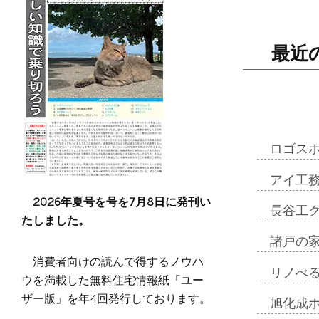
最近
ロゴス
アイ工
2026年夏号を号を7月8日に発刊い
長谷工
たしました。
諸戸の
消費者向けの読んで得するノウハ
リノべ
ウを満載した無料住宅情報紙「ユー
ザー版」を年4回発行しております。
旭化成