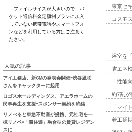
東京セ
ファイルサイズが大きいので、パ
ケット通信料金定額制プランに加入
コスモ
していない携帯電話やスマートフォ
ンなどを利用している方はご注意く
ださい。
浴室を
人気の記事
省エネ検
アイ工務店、新CMの発表会開催=渋谷凪咲
「性能向
さんをキャラクターに起用
約7割が
ロゴスホールディングス、アエラホームの
民事再生を支援=スポンサー契約を締結
「マイ
リノべると東急不動産が提携、元社宅を一
着工延期
棟リノベ=「職住遊」融合型の賃貸レジデン
スに