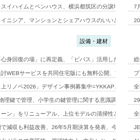
キスイハイムとベンハウス、横浜都筑区の分譲地開発で初
7
スイニシア、マンションとシェアハウスのいいとこどり
2
設備・建材
「心身回復の場」に再定義、「ビバス」活用した新入浴法
総
討WEBサービスを共同住宅版にも無料公開、YKKAP
プ
上リノベ2026」デザイン事例募集中=YKKAP…
全
物理鍵で管理、小学生の鍵管理に関する意識調査=Natur
2
トーン」をリニューアル、上位モデルの清掃性と安全性追
全
で減収も利益改善、26年5月期決算を発表、今期は増収
J