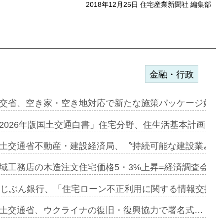
2018年12月25日 住宅産業新聞社 編集部
金融・行政
ンサー契約…
交省、空き家・空き地対応で新たな施策パッケージ始動
に起用…
2026年版国土交通白書」住宅分野、住生活基本計画を
ァミーレキ…
土交通省不動産・建設経済局、〝持続可能な建設業〟の
にも城南エ…
域工務店の木造注文住宅価格5・3%上昇=経済調査会「
融合型の賃…
uじぶん銀行、「住宅ローン不正利用に関する情報交換協
デンカフェ…
土交通省、ウクライナの復旧・復興協力で署名式…