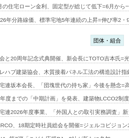
協業=お互…
月の住宅ローン金利、固定型が総じて低下=6月から一転
のコリビング…
026年分路線価、標準宅地5年連続の上昇=伸び率2・9%
団体・組合
を提案=P…
会と20周年記念式典開催、新会長にTOTO吉本氏=光触
とワンビ…
レハブ建築協会、木質接着パネル工法の構造設計指針を
宅連坂本会長、「団塊世代の持ち家」今後を懸念=高齢
e…
9年度までの「中期計画」を発表、建築物LCCO2制度へ
加=リンナ…
宅連2026年度事業、「外国人との取引実務調査」新規に
見込む=…
ERCO、18期定時社員総会を開催=ジェルコビジョン203