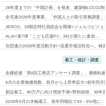
29年度までの「中期計画」を発表、建築物LCCO2
全宅連2026年度事業、「外国人との取引実務調査」新
JERCO、18期定時社員総会を開催=ジェルコビジョン
ALIA=第7弾「こども応援PJ」3社が新たに参加…
住団連の2026年度活動方針=流通市場活性化へ、検
着工・統計・調査
全建総連「第6回工務店アンケート調査」、価格転嫁
6月の企業物価指数、前月から上昇率拡大=前年同月比
新設着工、80万戸に向け増加予測=野村総研、30年
2026年5月の木軸着工、前年同期比で43・5%増に…