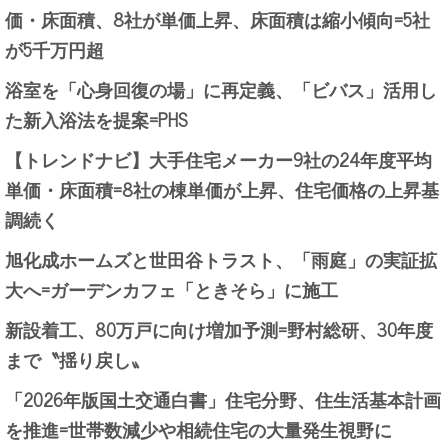
価・床面積、8社が単価上昇、床面積は縮小傾向=5社
が5千万円超
浴室を「心身回復の場」に再定義、「ビバス」活用し
た新入浴法を提案=PHS
【トレンドナビ】大手住宅メーカー9社の24年度平均
単価・床面積=8社の棟単価が上昇、住宅価格の上昇基
調続く
旭化成ホームズと世田谷トラスト、「雨庭」の実証拡
大へ=ガーデンカフェ「ときそら」に施工
新設着工、80万戸に向け増加予測=野村総研、30年度
まで〝揺り戻し〟
「2026年版国土交通白書」住宅分野、住生活基本計画
を推進=世帯数減少や相続住宅の大量発生視野に