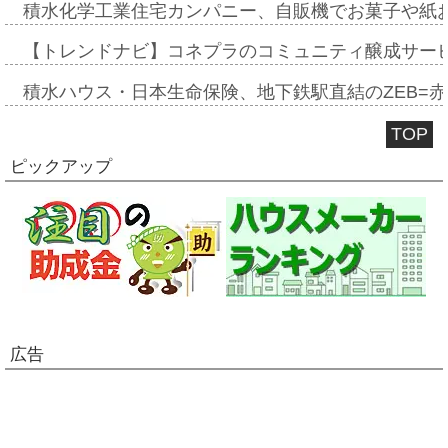
積水化学工業住宅カンパニー、自販機でお菓子や紙
【トレンドナビ】コネプラのコミュニティ醸成サー
積水ハウス・日本生命保険、地下鉄駅直結のZEB=赤坂
TOP
ピックアップ
広告