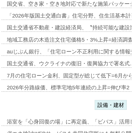
国交省、空き家・空き地対応で新たな施策パッケー
「2026年版国土交通白書」住宅分野、住生活基本計
国土交通省不動産・建設経済局、〝持続可能な建設
地域工務店の木造注文住宅価格5・3%上昇=経済調
auじぶん銀行、「住宅ローン不正利用に関する情報
国土交通省、ウクライナの復旧・復興協力で署名式
7月の住宅ローン金利、固定型が総じて低下=6月か
2026年分路線価、標準宅地5年連続の上昇=伸び率2・
設備・建材
浴室を「心身回復の場」に再定義、「ビバス」活用し