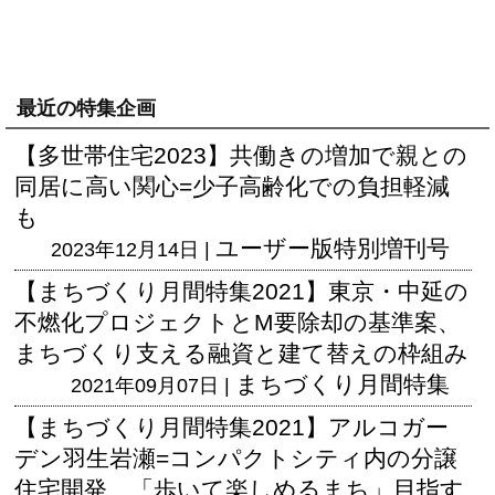
最近の特集企画
【多世帯住宅2023】共働きの増加で親との
同居に高い関心=少子高齢化での負担軽減
も
ユーザー版
特別増刊号
2023年12月14日 |
【まちづくり月間特集2021】東京・中延の
不燃化プロジェクトとM要除却の基準案、
まちづくり支える融資と建て替えの枠組み
まちづくり月間特集
2021年09月07日 |
【まちづくり月間特集2021】アルコガー
デン羽生岩瀬=コンパクトシティ内の分譲
住宅開発、「歩いて楽しめるまち」目指す