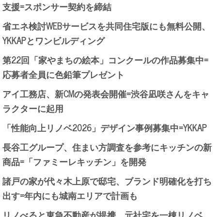
支援=スポンサー契約を締結
省エネ検討WEBサービスを共同住宅版にも無料公開、
YKKAPとワンビルディング
第22回「家やまちの絵本」コンクールの作品募集中=
応募者全員に色鉛筆プレゼント
アイ工務店、新CMの発表会開催=渋谷凪咲さんをキャ
ラクターに起用
「性能向上リノベ2026」デザイン事例募集中=YKKAP
長谷工グループ、住まい方調査を参考にキッチンの新
商品=「ファミーレキッチン」を開発
諸戸の家が代々木上原で邸宅、ブランド明確化を打ち
出す=年内にも城南エリアで計画も
リノべると東急不動産が提携、元社宅を一棟リノベ