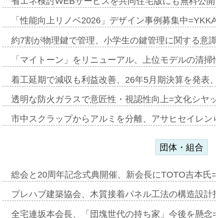
省エネ検討WEBサービスを共同住宅版にも無料公開、
「性能向上リノベ2026」デザイン事例募集中=YKKA
約7割が物理鍵で管理、小学生の鍵管理に関する意識調査
「マイトーン」をリニューアル、上位モデルの清掃
着工延期で減収も利益改善、26年5月期決算を発表
透明な防火ガラスで意匠性・視認性向上=文化シヤ
市中スクラップからアルミを分離、アサヒセイレン
団体・組合
総会と20周年記念式典開催、新会長にTOTO吉本氏
プレハブ建築協会、木質接着パネル工法の構造設計
全宅連坂本会長、「団塊世代の持ち家」今後を懸念