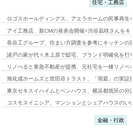
住宅・工務店
ロゴスホールディングス、アエラホームの民事再生
アイ工務店、新CMの発表会開催=渋谷凪咲さんをキ
長谷工グループ、住まい方調査を参考にキッチンの
諸戸の家が代々木上原で邸宅、ブランド明確化を打
リノべると東急不動産が提携、元社宅を一棟リノベ
旭化成ホームズと世田谷トラスト、「雨庭」の実証
東京セキスイハイムとベンハウス、横浜都筑区の分
コスモスイニシア、マンションとシェアハウスのい
金融・行政