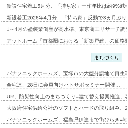
新設住宅着工5月分、「持ち家」一昨年比は約9%減=
新設着工2026年4月分、「持ち家」反動で3ヵ月ぶ
1～4月の塗装業倒産が高水準、東京商工リサーチ調
アットホーム「首都圏における『新築戸建』の価格
まちづくり
パナソニックホームズ、宝塚市の大型分譲地で再生
全宅連、28日に会員向けハトサポセミナー開催…
UR、防災性向上のまちづくり=建て替え提案推進、
大阪府住宅供給公社のソフトとハードの取り組み、2
パナソニックホームズ、福島県伊達市で街びらき=