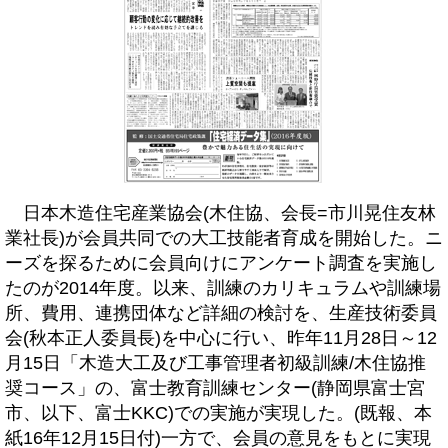
日本木造住宅産業協会(木住協、会長=市川晃住友林
業社長)が会員共同での大工技能者育成を開始した。ニ
ーズを探るために会員向けにアンケート調査を実施し
たのが2014年度。以来、訓練のカリキュラムや訓練場
所、費用、連携団体など詳細の検討を、生産技術委員
会(秋本正人委員長)を中心に行い、昨年11月28日～12
月15日「木造大工及び工事管理者初級訓練/木住協推
奨コース」の、富士教育訓練センター(静岡県富士宮
市、以下、富士KKC)での実施が実現した。(既報、本
紙16年12月15日付)一方で、会員の意見をもとに実現