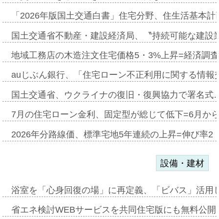
「2026年版国土交通白書」住宅分野、住生活基本計
国土交通省不動産・建設経済局、〝持続可能な建設
地域工務店の木造注文住宅価格5・3%上昇=経済調
auじぶん銀行、「住宅ローン不正利用に関する情報
国土交通省、ウクライナの復旧・復興協力で署名式
7月の住宅ローン金利、固定型が総じて低下=6月か
2026年分路線価、標準宅地5年連続の上昇=伸び率2・
設備・建材
浴室を「心身回復の場」に再定義、「ビバス」活用し
省エネ検討WEBサービスを共同住宅版にも無料公開、