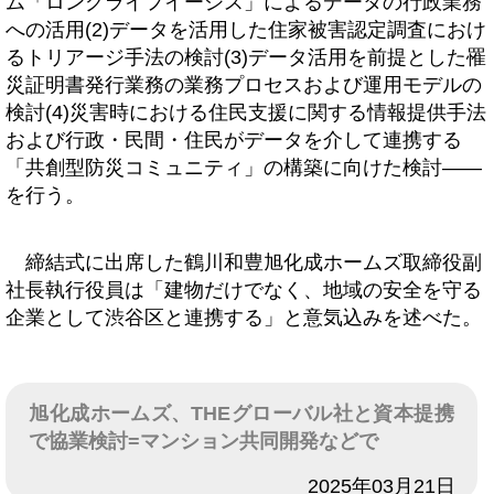
ム「ロングライフイージス」によるデータの行政業務
への活用(2)データを活用した住家被害認定調査におけ
るトリアージ手法の検討(3)データ活用を前提とした罹
災証明書発行業務の業務プロセスおよび運用モデルの
検討(4)災害時における住民支援に関する情報提供手法
および行政・民間・住民がデータを介して連携する
「共創型防災コミュニティ」の構築に向けた検討――
を行う。
締結式に出席した鶴川和豊旭化成ホームズ取締役副
社長執行役員は「建物だけでなく、地域の安全を守る
企業として渋谷区と連携する」と意気込みを述べた。
旭化成ホームズ、THEグローバル社と資本提携
で協業検討=マンション共同開発などで
日付
2025年03月21日