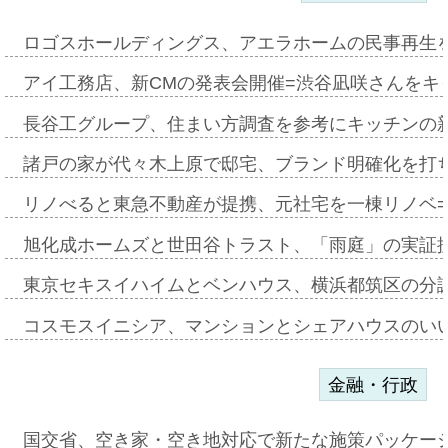
ロゴスホールディングス、アエラホームの民事再生
アイ工務店、新CMの発表会開催=渋谷凪咲さんをキ
長谷工グループ、住まい方調査を参考にキッチンの
諸戸の家が代々木上原で邸宅、ブランド明確化を打
リノべると東急不動産が提携、元社宅を一棟リノベ
旭化成ホームズと世田谷トラスト、「雨庭」の実証
東京セキスイハイムとベンハウス、横浜都筑区の分
コスモスイニシア、マンションとシェアハウスのい
金融・行政
国交省、空き家・空き地対応で新たな施策パッケー