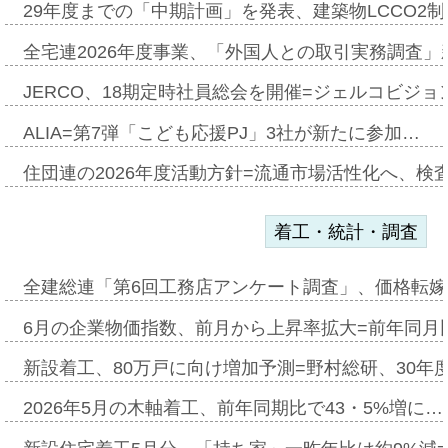
29年度までの「中期計画」を発表、建築物LCCO2
全宅連2026年度事業、「外国人との取引実務調査」新
JERCO、18期定時社員総会を開催=ジェルコビジョン
ALIA=第7弾「こども応援PJ」3社が新たに参加…
住団連の2026年度活動方針=流通市場活性化へ、検
着工・統計・調査
全建総連「第6回工務店アンケート調査」、価格転嫁
6月の企業物価指数、前月から上昇率拡大=前年同月比
新設着工、80万戸に向け増加予測=野村総研、30年
2026年5月の木軸着工、前年同期比で43・5%増に…