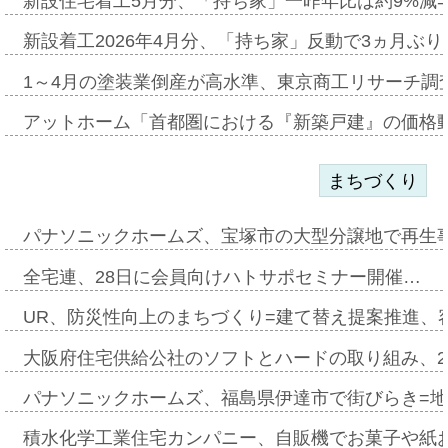
新設住宅着工5月分、「持ち家」一昨年比は約9%減=
新設着工2026年4月分、「持ち家」反動で3ヵ月ぶ
1～4月の塗装業倒産が高水準、東京商工リサーチ調
アットホーム「首都圏における『新築戸建』の価格
まちづくり
パナソニックホームズ、宝塚市の大型分譲地で再生
全宅連、28日に会員向けハトサポセミナー開催…
UR、防災性向上のまちづくり=建て替え提案推進、
大阪府住宅供給公社のソフトとハードの取り組み、2
パナソニックホームズ、福島県伊達市で街びらき=
積水化学工業住宅カンパニー、自販機でお菓子や紙