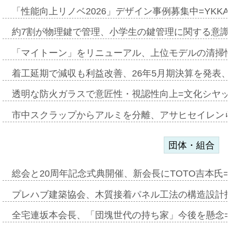
「性能向上リノベ2026」デザイン事例募集中=YKKA
約7割が物理鍵で管理、小学生の鍵管理に関する意識調査
「マイトーン」をリニューアル、上位モデルの清掃
着工延期で減収も利益改善、26年5月期決算を発表
透明な防火ガラスで意匠性・視認性向上=文化シヤ
市中スクラップからアルミを分離、アサヒセイレン
団体・組合
総会と20周年記念式典開催、新会長にTOTO吉本氏
プレハブ建築協会、木質接着パネル工法の構造設計
全宅連坂本会長、「団塊世代の持ち家」今後を懸念