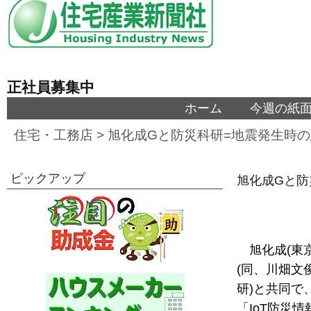
正社員募集中
ホーム
今週の紙
住宅・工務店
>
旭化成Gと防災科研=地震発生時の
ピックアップ
旭化成Gと防
旭化成(東
(同、川畑文
研)と共同で
「IoT防災