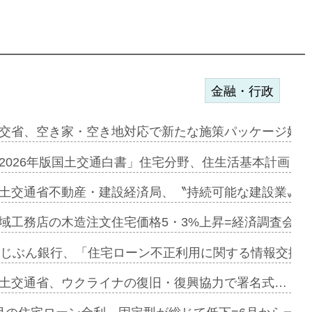
金融・行政
ァミーレキ…
交省、空き家・空き地対応で新たな施策パッケージ始動
にも城南エ…
2026年版国土交通白書」住宅分野、住生活基本計画を
融合型の賃…
土交通省不動産・建設経済局、〝持続可能な建設業〟の
デンカフェ…
域工務店の木造注文住宅価格5・3%上昇=経済調査会「
協業=お互…
uじぶん銀行、「住宅ローン不正利用に関する情報交換協
のコリビング…
土交通省、ウクライナの復旧・復興協力で署名式…