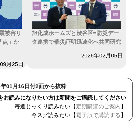
震被害リ
旭化成ホームズと渋谷区=防災デー
「点」か
タ連携で罹災証明迅速化へ共同研究
日付
2026年02月05日
年09月25日
20年01月16日付2面から抜粋
をお読みになりたい方は新聞をご購読してください
毎週じっくり読みたい【
定期購読のご案内
】
今スグ読みたい【
電子版で購読する
】