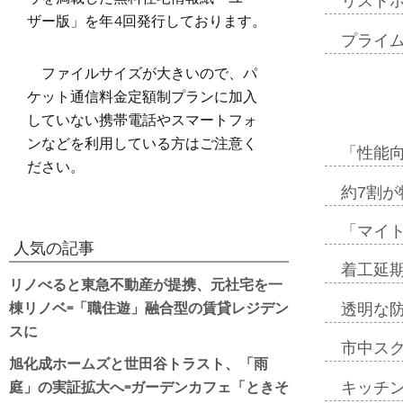
リスト
ザー版」を年4回発行しております。
プライ
ファイルサイズが大きいので、パ
ケット通信料金定額制プランに加入
していない携帯電話やスマートフォ
ンなどを利用している方はご注意く
「性能向
ださい。
約7割が
「マイ
人気の記事
着工延期
リノべると東急不動産が提携、元社宅を一
棟リノベ=「職住遊」融合型の賃貸レジデン
透明な
スに
市中ス
旭化成ホームズと世田谷トラスト、「雨
庭」の実証拡大へ=ガーデンカフェ「ときそ
キッチ