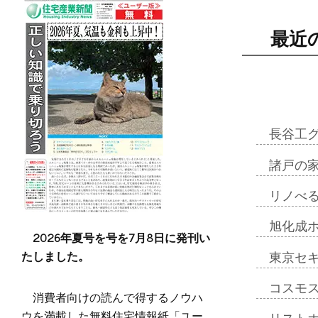
最近
長谷工
諸戸の
リノべ
旭化成
2026年夏号を号を7月8日に発刊い
たしました。
東京セ
コスモ
消費者向けの読んで得するノウハ
ウを満載した無料住宅情報紙「ユー