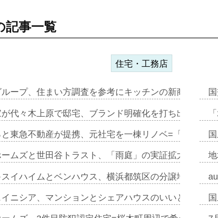
の記事一覧
住宅・工務店
グループ、住まい方調査を参考にキッチンの新商品=「フ
国
家が代々木上原で邸宅、ブランド明確化を打ち出す=年内
「
ると東急不動産が提携、元社宅を一棟リノベ=「職住遊」
国
ホームズと世田谷トラスト、「雨庭」の実証拡大へ=ガー
地
キスイハイムとベンハウス、横浜都筑区の分譲地開発で初
a
スイニシア、マンションとシェアハウスのいいとこどり
国