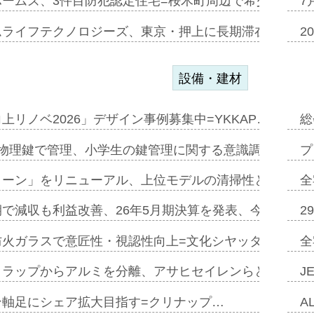
ホームズ、3件目防犯認定住宅=桜木町周辺で希少価値の
7
ムライフテクノロジーズ、東京・押上に長期滞在型ホテル
2
設備・建材
上リノベ2026」デザイン事例募集中=YKKAP…
総
物理鍵で管理、小学生の鍵管理に関する意識調査=Natur
プ
トーン」をリニューアル、上位モデルの清掃性と安全性追
全
で減収も利益改善、26年5月期決算を発表、今期は増収
2
防火ガラスで意匠性・視認性向上=文化シヤッター…
全
クラップからアルミを分離、アサヒセイレンらと協働開発
J
ン軸足にシェア拡大目指す=クリナップ…
A