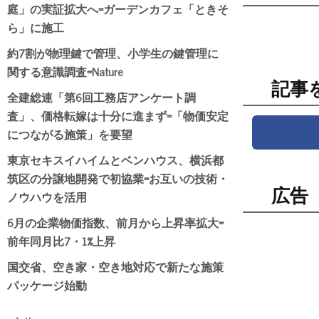
庭」の実証拡大へ=ガーデンカフェ「ときそ
ら」に施工
約7割が物理鍵で管理、小学生の鍵管理に
関する意識調査=Nature
記事
全建総連「第6回工務店アンケート調
査」、価格転嫁は十分に進まず=「物価安定
につながる施策」を要望
東京セキスイハイムとベンハウス、横浜都
筑区の分譲地開発で初協業=お互いの技術・
広告
ノウハウを活用
6月の企業物価指数、前月から上昇率拡大=
前年同月比7・1%上昇
国交省、空き家・空き地対応で新たな施策
パッケージ始動