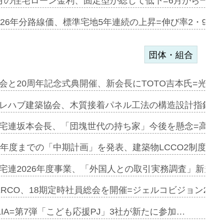
ある2階建…
月の住宅ローン金利、固定型が総じて低下=6月から一転
第1弾が開…
026年分路線価、標準宅地5年連続の上昇=伸び率2・9%
団体・組合
会と20周年記念式典開催、新会長にTOTO吉本氏=光触
e…
レハブ建築協会、木質接着パネル工法の構造設計指針を
加=リンナ…
宅連坂本会長、「団塊世代の持ち家」今後を懸念=高齢
見込む=…
9年度までの「中期計画」を発表、建築物LCCO2制度へ
宅連2026年度事業、「外国人との取引実務調査」新規に
開始=三協…
ERCO、18期定時社員総会を開催=ジェルコビジョン203
LIA=第7弾「こども応援PJ」3社が新たに参加…