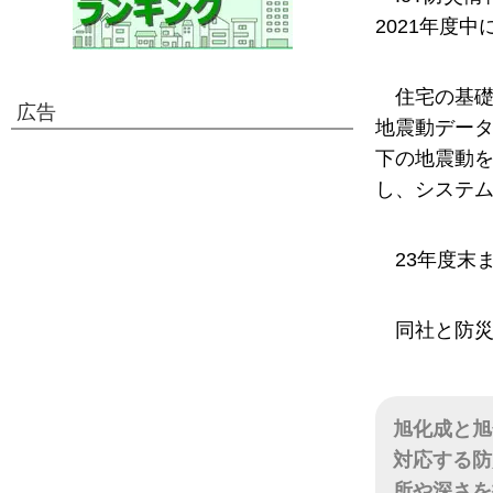
2021年度
住宅の基
広告
地震動デー
下の地震動を
し、システ
23年度末
同社と防
旭化成と旭
対応する防
所や深さを