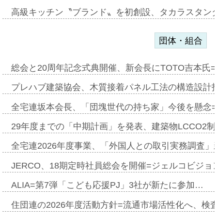
高級キッチン〝ブランド〟を初創設、タカラスタン
団体・組合
総会と20周年記念式典開催、新会長にTOTO吉本氏
プレハブ建築協会、木質接着パネル工法の構造設計
全宅連坂本会長、「団塊世代の持ち家」今後を懸念
29年度までの「中期計画」を発表、建築物LCCO2
全宅連2026年度事業、「外国人との取引実務調査」新
JERCO、18期定時社員総会を開催=ジェルコビジョン
ALIA=第7弾「こども応援PJ」3社が新たに参加…
住団連の2026年度活動方針=流通市場活性化へ、検