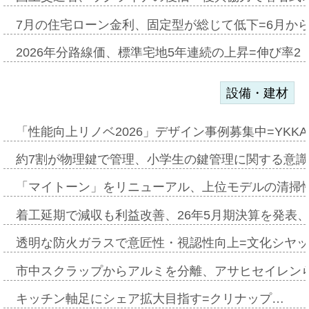
7月の住宅ローン金利、固定型が総じて低下=6月か
2026年分路線価、標準宅地5年連続の上昇=伸び率2・
設備・建材
「性能向上リノベ2026」デザイン事例募集中=YKKA
約7割が物理鍵で管理、小学生の鍵管理に関する意識調査
「マイトーン」をリニューアル、上位モデルの清掃
着工延期で減収も利益改善、26年5月期決算を発表
透明な防火ガラスで意匠性・視認性向上=文化シヤ
市中スクラップからアルミを分離、アサヒセイレン
キッチン軸足にシェア拡大目指す=クリナップ…