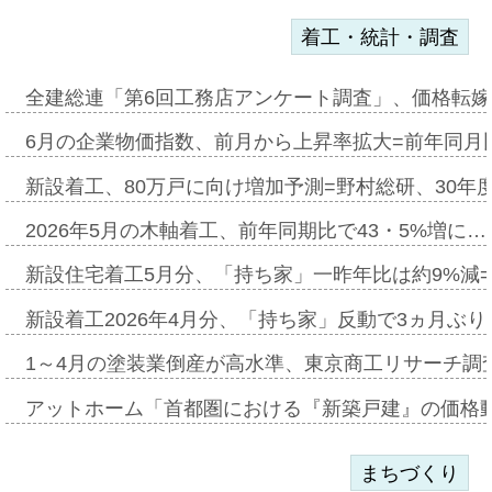
着工・統計・調査
全建総連「第6回工務店アンケート調査」、価格転嫁
6月の企業物価指数、前月から上昇率拡大=前年同月比
新設着工、80万戸に向け増加予測=野村総研、30年
2026年5月の木軸着工、前年同期比で43・5%増に…
新設住宅着工5月分、「持ち家」一昨年比は約9%減=
新設着工2026年4月分、「持ち家」反動で3ヵ月ぶ
1～4月の塗装業倒産が高水準、東京商工リサーチ調
アットホーム「首都圏における『新築戸建』の価格
まちづくり