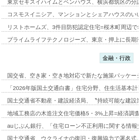
東京セキスイハイムとベンハウス、横浜都筑区の分
コスモスイニシア、マンションとシェアハウスのい
リストホームズ、3件目防犯認定住宅=桜木町周辺で
プライムライフテクノロジーズ、東京・押上に長期
金融・行政
国交省、空き家・空き地対応で新たな施策パッケー
「2026年版国土交通白書」住宅分野、住生活基本計
国土交通省不動産・建設経済局、〝持続可能な建設
地域工務店の木造注文住宅価格5・3%上昇=経済調
auじぶん銀行、「住宅ローン不正利用に関する情報
国土交通省、ウクライナの復旧・復興協力で署名式