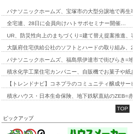
パナソニックホームズ、宝塚市の大型分譲地で再生
全宅連、28日に会員向けハトサポセミナー開催…
UR、防災性向上のまちづくり=建て替え提案推進、
大阪府住宅供給公社のソフトとハードの取り組み、2
パナソニックホームズ、福島県伊達市で街びらき=
積水化学工業住宅カンパニー、自販機でお菓子や紙
【トレンドナビ】コネプラのコミュニティ醸成サー
積水ハウス・日本生命保険、地下鉄駅直結のZEB=赤坂
TOP
ピックアップ