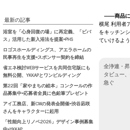
――商品
最新の記事
横尾 利用者
浴室を「心身回復の場」に再定義、「ビバ
をキッチン
ス」活用した新入浴法を提案=PHS
ていけるよ
ロゴスホールディングス、アエラホームの
民事再生を支援=スポンサー契約を締結
省エネ検討WEBサービスを共同住宅版にも
全浄連・昇
無料公開、YKKAPとワンビルディング
タビュー、
急ぐ
第22回「家やまちの絵本」コンクールの作
品募集中=応募者全員に色鉛筆プレゼント
日付
アイ工務店、新CMの発表会開催=渋谷凪咲
さんをキャラクターに起用
「性能向上リノベ2026」デザイン事例募集
中=YKKAP