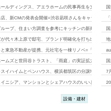
ホールディングス、アエラホームの民事再生を支援=スポ
国
務店、新CMの発表会開催=渋谷凪咲さんをキャラクター
「
グループ、住まい方調査を参考にキッチンの新商品=「フ
国
家が代々木上原で邸宅、ブランド明確化を打ち出す=年内
地
ると東急不動産が提携、元社宅を一棟リノベ=「職住遊」
a
ホームズと世田谷トラスト、「雨庭」の実証拡大へ=ガー
国
キスイハイムとベンハウス、横浜都筑区の分譲地開発で初
7
スイニシア、マンションとシェアハウスのいいとこどり
2
設備・建材