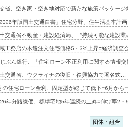
ンサー契約…
交省、空き家・空き地対応で新たな施策パッケージ始動
に起用…
2026年版国土交通白書」住宅分野、住生活基本計画を
ァミーレキ…
土交通省不動産・建設経済局、〝持続可能な建設業〟の
にも城南エ…
域工務店の木造注文住宅価格5・3%上昇=経済調査会「
融合型の賃…
uじぶん銀行、「住宅ローン不正利用に関する情報交換協
デンカフェ…
土交通省、ウクライナの復旧・復興協力で署名式…
協業=お互…
月の住宅ローン金利、固定型が総じて低下=6月から一転
のコリビング…
026年分路線価、標準宅地5年連続の上昇=伸び率2・9%
団体・組合