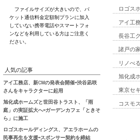
ファイルサイズが大きいので、パ
ロゴス
ケット通信料金定額制プランに加入
アイ工
していない携帯電話やスマートフォ
ンなどを利用している方はご注意く
長谷工
ださい。
諸戸の
リノべ
人気の記事
旭化成
アイ工務店、新CMの発表会開催=渋谷凪咲
さんをキャラクターに起用
東京セ
旭化成ホームズと世田谷トラスト、「雨
コスモ
庭」の実証拡大へ=ガーデンカフェ「ときそ
ら」に施工
ロゴスホールディングス、アエラホームの
民事再生を支援=スポンサー契約を締結