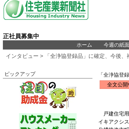
正社員募集中
ホーム
今週の紙
インタビュー
>
「全浄協登録品」に確定、今後、
ピックアップ
「全浄協登録
全文公開
戸建住宅用
イキアクシス