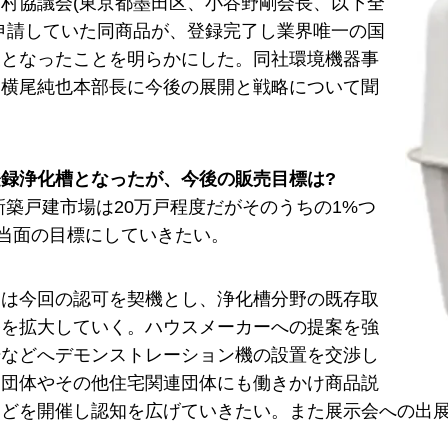
村協議会(東京都墨田区、小谷野剛会長、以下全
申請していた同商品が、登録完了し業界唯一の国
象となったことを明らかにした。同社環境機器事
・横尾純也本部長に今後の展開と戦略について聞
録浄化槽となったが、今後の販売目標は?
新築戸建市場は20万戸程度だがそのうちの1%つ
を当面の目標にしていきたい。
には今回の認可を契機とし、浄化槽分野の既存取
路を拡大していく。ハウスメーカーへの提案を強
場などへデモンストレーション機の設置を交渉し
界団体やその他住宅関連団体にも働きかけ商品説
などを開催し認知を広げていきたい。また展示会への出