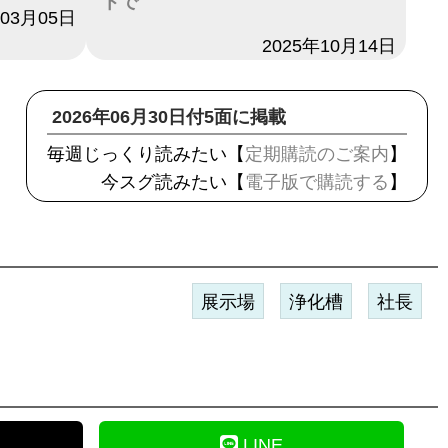
トで
年03月05日
日付
2025年10月14日
2026年06月30日付5面に掲載
毎週じっくり読みたい【
定期購読のご案内
】
今スグ読みたい【
電子版で購読する
】
展示場
浄化槽
社長
LINE