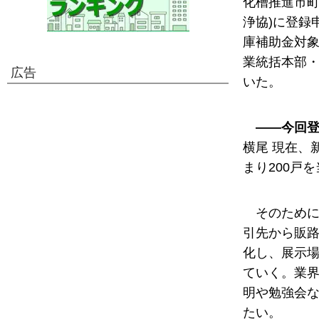
化槽推進市町
浄協)に登録
庫補助金対
業統括本部
広告
いた。
――今回登
横尾 現在、
まり200戸
そのため
引先から販
化し、展示
ていく。業
明や勉強会
たい。