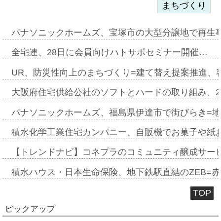
まちづくり
パナソニックホームズ、宝塚市の大型分譲地で再生
全宅連、28日に会員向けハトサポセミナー開催…
UR、防災性向上のまちづくり=建て替え提案推進、
大阪府住宅供給公社のソフトとハードの取り組み、2
パナソニックホームズ、福島県伊達市で街びらき=
積水化学工業住宅カンパニー、自販機でお菓子や紙
【トレンドナビ】コネプラのコミュニティ醸成サー
積水ハウス・日本生命保険、地下鉄駅直結のZEB=赤坂
TOP
ピックアップ