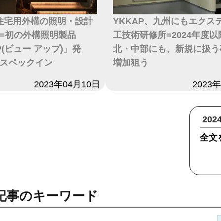
、住宅用外構の照明・設計
YKKAP、九州にもエクス
=初の外構照明製品
工技術研修所=2024年度
UP(ビュー アップ)」発
北・中部にも、新規に扱う
スペックイン
増加狙う
2023年04月10日
日付
2023
20
全文
記事のキーワード