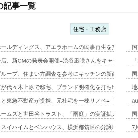
の記事一覧
住宅・工務店
ホールディングス、アエラホームの民事再生を支援=スポ
国
務店、新CMの発表会開催=渋谷凪咲さんをキャラクター
「
グループ、住まい方調査を参考にキッチンの新商品=「フ
国
家が代々木上原で邸宅、ブランド明確化を打ち出す=年内
地
ると東急不動産が提携、元社宅を一棟リノベ=「職住遊」
a
ホームズと世田谷トラスト、「雨庭」の実証拡大へ=ガー
国
キスイハイムとベンハウス、横浜都筑区の分譲地開発で初
7