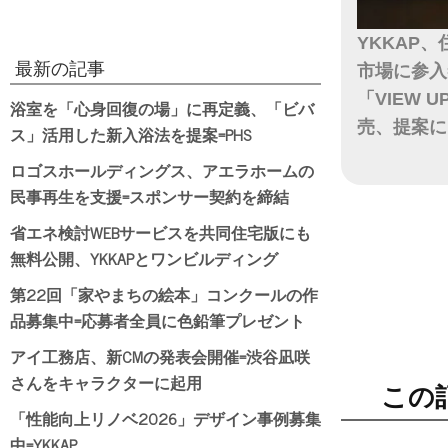
YKKAP
最新の記事
市場に参入
「VIEW 
浴室を「心身回復の場」に再定義、「ビバ
売、提案に
ス」活用した新入浴法を提案=PHS
ロゴスホールディングス、アエラホームの
日付
民事再生を支援=スポンサー契約を締結
省エネ検討WEBサービスを共同住宅版にも
無料公開、YKKAPとワンビルディング
第22回「家やまちの絵本」コンクールの作
品募集中=応募者全員に色鉛筆プレゼント
アイ工務店、新CMの発表会開催=渋谷凪咲
さんをキャラクターに起用
この
「性能向上リノベ2026」デザイン事例募集
中=YKKAP