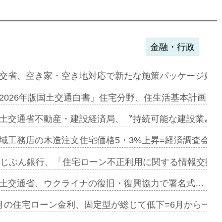
金融・行政
ンサー契約…
交省、空き家・空き地対応で新たな施策パッケージ始動
に起用…
2026年版国土交通白書」住宅分野、住生活基本計画を
ァミーレキ…
土交通省不動産・建設経済局、〝持続可能な建設業〟の
にも城南エ…
域工務店の木造注文住宅価格5・3%上昇=経済調査会「
融合型の賃…
uじぶん銀行、「住宅ローン不正利用に関する情報交換協
デンカフェ…
土交通省、ウクライナの復旧・復興協力で署名式…
協業=お互…
月の住宅ローン金利、固定型が総じて低下=6月から一転