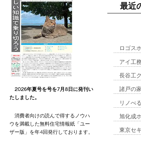
最近
ロゴス
アイ工
長谷工
2026年夏号を号を7月8日に発刊い
諸戸の
たしました。
リノべ
消費者向けの読んで得するノウハ
旭化成
ウを満載した無料住宅情報紙「ユー
東京セ
ザー版」を年4回発行しております。