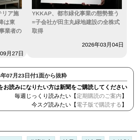
テリア施
YKKAP、都市緑化事業の態勢整う
以降は東
=子会社が田主丸緑地建設の全株式
事業者の
取得
日付
2026年03月04日
年09月27日
24年07月23日付1面から抜粋
をお読みになりたい方は新聞をご購読してください
毎週じっくり読みたい【
定期購読のご案内
】
今スグ読みたい【
電子版で購読する
】