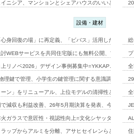
スイニシア、マンションとシェアハウスのいいとこどり
2
設備・建材
「心身回復の場」に再定義、「ビバス」活用した新入浴法
総
討WEBサービスを共同住宅版にも無料公開、YKKAP
プ
上リノベ2026」デザイン事例募集中=YKKAP…
全
物理鍵で管理、小学生の鍵管理に関する意識調査=Natur
2
トーン」をリニューアル、上位モデルの清掃性と安全性追
全
で減収も利益改善、26年5月期決算を発表、今期は増収
J
防火ガラスで意匠性・視認性向上=文化シヤッター…
A
クラップからアルミを分離、アサヒセイレンらと協働開発
住