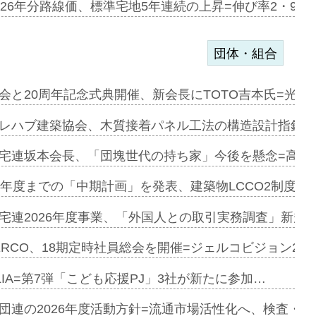
のコリビング…
026年分路線価、標準宅地5年連続の上昇=伸び率2・9%
団体・組合
を提案=P…
会と20周年記念式典開催、新会長にTOTO吉本氏=光触
とワンビ…
レハブ建築協会、木質接着パネル工法の構造設計指針を
宅連坂本会長、「団塊世代の持ち家」今後を懸念=高齢
e…
9年度までの「中期計画」を発表、建築物LCCO2制度へ
加=リンナ…
宅連2026年度事業、「外国人との取引実務調査」新規に
見込む=…
ERCO、18期定時社員総会を開催=ジェルコビジョン203
LIA=第7弾「こども応援PJ」3社が新たに参加…
開始=三協…
団連の2026年度活動方針=流通市場活性化へ、検査・