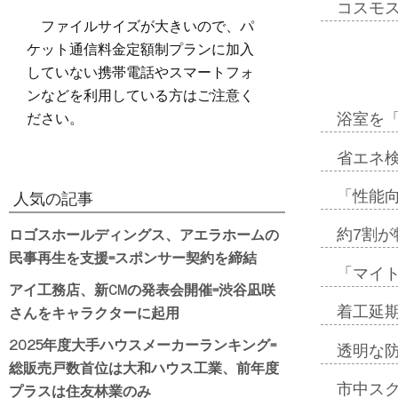
コスモ
ファイルサイズが大きいので、パ
ケット通信料金定額制プランに加入
していない携帯電話やスマートフォ
ンなどを利用している方はご注意く
ださい。
浴室を
省エネ検
「性能向
人気の記事
ロゴスホールディングス、アエラホームの
約7割が
民事再生を支援=スポンサー契約を締結
「マイ
アイ工務店、新CMの発表会開催=渋谷凪咲
さんをキャラクターに起用
着工延期
2025年度大手ハウスメーカーランキング=
透明な
総販売戸数首位は大和ハウス工業、前年度
プラスは住友林業のみ
市中ス