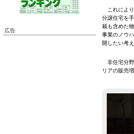
これによ
分譲住宅を
栽も含めた
広告
事業のノウ
開したい考
非住宅分
リアの販売