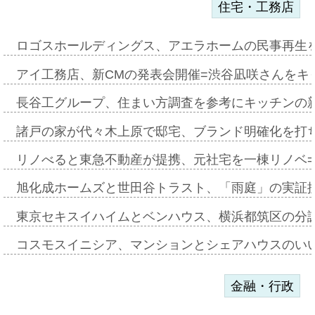
住宅・工務店
ロゴスホールディングス、アエラホームの民事再生
アイ工務店、新CMの発表会開催=渋谷凪咲さんをキ
長谷工グループ、住まい方調査を参考にキッチンの
諸戸の家が代々木上原で邸宅、ブランド明確化を打
リノべると東急不動産が提携、元社宅を一棟リノベ
旭化成ホームズと世田谷トラスト、「雨庭」の実証
東京セキスイハイムとベンハウス、横浜都筑区の分
コスモスイニシア、マンションとシェアハウスのい
金融・行政