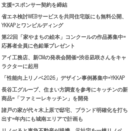
支援=スポンサー契約を締結
省エネ検討WEBサービスを共同住宅版にも無料公開、
YKKAPとワンビルディング
第22回「家やまちの絵本」コンクールの作品募集中=
応募者全員に色鉛筆プレゼント
アイ工務店、新CMの発表会開催=渋谷凪咲さんをキャ
ラクターに起用
「性能向上リノベ2026」デザイン事例募集中=YKKAP
長谷工グループ、住まい方調査を参考にキッチンの新
商品=「ファミーレキッチン」を開発
諸戸の家が代々木上原で邸宅、ブランド明確化を打ち
出す=年内にも城南エリアで計画も
リノべると東急不動産が提携、元社宅を一棟リノベ