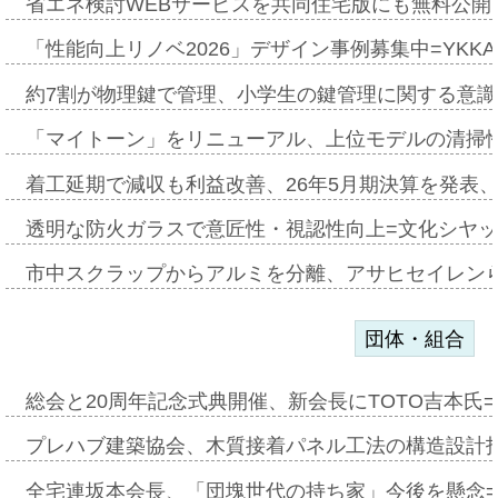
省エネ検討WEBサービスを共同住宅版にも無料公開、
「性能向上リノベ2026」デザイン事例募集中=YKKA
約7割が物理鍵で管理、小学生の鍵管理に関する意識調査
「マイトーン」をリニューアル、上位モデルの清掃
着工延期で減収も利益改善、26年5月期決算を発表
透明な防火ガラスで意匠性・視認性向上=文化シヤ
市中スクラップからアルミを分離、アサヒセイレン
団体・組合
総会と20周年記念式典開催、新会長にTOTO吉本氏
プレハブ建築協会、木質接着パネル工法の構造設計
全宅連坂本会長、「団塊世代の持ち家」今後を懸念