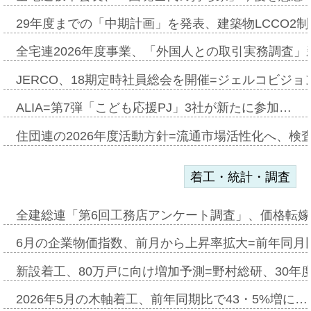
29年度までの「中期計画」を発表、建築物LCCO2
全宅連2026年度事業、「外国人との取引実務調査」新
JERCO、18期定時社員総会を開催=ジェルコビジョン
ALIA=第7弾「こども応援PJ」3社が新たに参加…
住団連の2026年度活動方針=流通市場活性化へ、検
着工・統計・調査
全建総連「第6回工務店アンケート調査」、価格転嫁
6月の企業物価指数、前月から上昇率拡大=前年同月比
新設着工、80万戸に向け増加予測=野村総研、30年
2026年5月の木軸着工、前年同期比で43・5%増に…