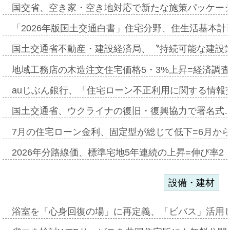
国交省、空き家・空き地対応で新たな施策パッケー
「2026年版国土交通白書」住宅分野、住生活基本計
国土交通省不動産・建設経済局、〝持続可能な建設
地域工務店の木造注文住宅価格5・3%上昇=経済調
auじぶん銀行、「住宅ローン不正利用に関する情報
国土交通省、ウクライナの復旧・復興協力で署名式
7月の住宅ローン金利、固定型が総じて低下=6月か
2026年分路線価、標準宅地5年連続の上昇=伸び率2・
設備・建材
浴室を「心身回復の場」に再定義、「ビバス」活用し