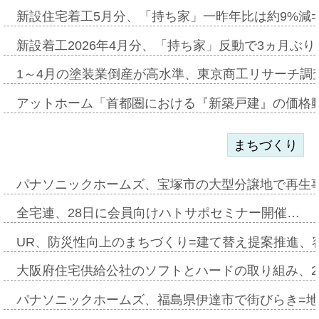
新設住宅着工5月分、「持ち家」一昨年比は約9%減=
新設着工2026年4月分、「持ち家」反動で3ヵ月ぶ
1～4月の塗装業倒産が高水準、東京商工リサーチ調
アットホーム「首都圏における『新築戸建』の価格
まちづくり
パナソニックホームズ、宝塚市の大型分譲地で再生
全宅連、28日に会員向けハトサポセミナー開催…
UR、防災性向上のまちづくり=建て替え提案推進、
大阪府住宅供給公社のソフトとハードの取り組み、2
パナソニックホームズ、福島県伊達市で街びらき=