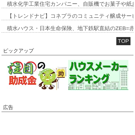
積水化学工業住宅カンパニー、自販機でお菓子や紙
【トレンドナビ】コネプラのコミュニティ醸成サー
積水ハウス・日本生命保険、地下鉄駅直結のZEB=赤坂
TOP
ピックアップ
広告