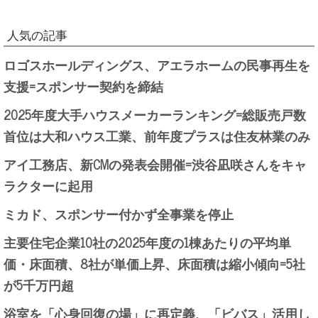
人気の記事
ロゴスホールディングス、アエラホームの民事再生を
支援=スポンサー契約を締結
2025年度大手ハウスメーカーランキング=総販売戸数
首位は大和ハウス工業、前年度プラスは住友林業のみ
アイ工務店、新CMの発表会開催=渋谷凪咲さんをキャ
ラクターに起用
ミカド、スポンサー付かず全事業を停止
主要住宅企業10社の2025年度の1棟あたりの平均単
価・床面積、8社が単価上昇、床面積は縮小傾向=5社
が5千万円超
浴室を「心身回復の場」に再定義、「ビバス」活用し