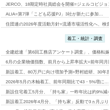
JERCO、18期定時社員総会を開催=ジェルコビジョン
ALIA=第7弾「こども応援PJ」3社が新たに参加…
住団連の2026年度活動方針=流通市場活性化へ、検
着工・統計・調査
全建総連「第6回工務店アンケート調査」、価格転嫁
6月の企業物価指数、前月から上昇率拡大=前年同月比
新設着工、80万戸に向け増加予測=野村総研、30年
2026年5月の木軸着工、前年同期比で43・5%増に…
新設住宅着工5月分、「持ち家」一昨年比は約9%減=
新設着工2026年4月分、「持ち家」反動で3ヵ月ぶ