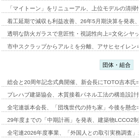
「マイトーン」をリニューアル、上位モデルの清掃
着工延期で減収も利益改善、26年5月期決算を発表
透明な防火ガラスで意匠性・視認性向上=文化シヤ
市中スクラップからアルミを分離、アサヒセイレン
団体・組合
総会と20周年記念式典開催、新会長にTOTO吉本氏
プレハブ建築協会、木質接着パネル工法の構造設計
全宅連坂本会長、「団塊世代の持ち家」今後を懸念
29年度までの「中期計画」を発表、建築物LCCO2
全宅連2026年度事業、「外国人との取引実務調査」新