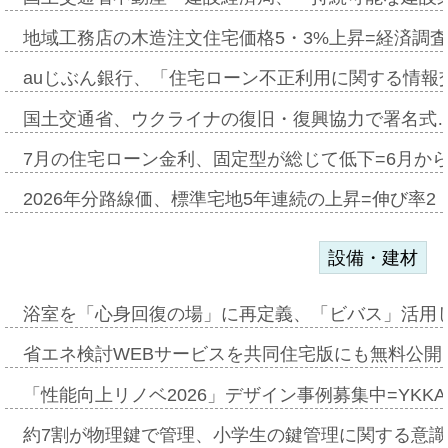
地域工務店の木造注文住宅価格5・3%上昇=経済調
auじぶん銀行、「住宅ローン不正利用に関する情報
国土交通省、ウクライナの復旧・復興協力で署名式
7月の住宅ローン金利、固定型が総じて低下=6月か
2026年分路線価、標準宅地5年連続の上昇=伸び率2・
設備・建材
浴室を「心身回復の場」に再定義、「ビバス」活用し
省エネ検討WEBサービスを共同住宅版にも無料公開、
「性能向上リノベ2026」デザイン事例募集中=YKKA
約7割が物理鍵で管理、小学生の鍵管理に関する意識調査