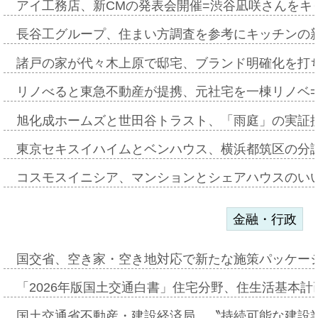
アイ工務店、新CMの発表会開催=渋谷凪咲さんをキ
長谷工グループ、住まい方調査を参考にキッチンの
諸戸の家が代々木上原で邸宅、ブランド明確化を打
リノべると東急不動産が提携、元社宅を一棟リノベ
旭化成ホームズと世田谷トラスト、「雨庭」の実証
東京セキスイハイムとベンハウス、横浜都筑区の分
コスモスイニシア、マンションとシェアハウスのい
金融・行政
国交省、空き家・空き地対応で新たな施策パッケー
「2026年版国土交通白書」住宅分野、住生活基本計
国土交通省不動産・建設経済局、〝持続可能な建設