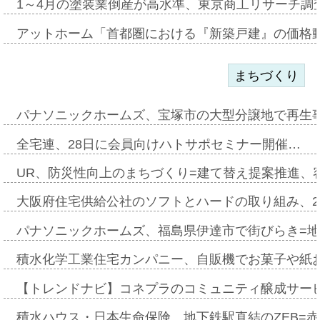
1～4月の塗装業倒産が高水準、東京商工リサーチ調
アットホーム「首都圏における『新築戸建』の価格
まちづくり
パナソニックホームズ、宝塚市の大型分譲地で再生
全宅連、28日に会員向けハトサポセミナー開催…
UR、防災性向上のまちづくり=建て替え提案推進、
大阪府住宅供給公社のソフトとハードの取り組み、2
パナソニックホームズ、福島県伊達市で街びらき=
積水化学工業住宅カンパニー、自販機でお菓子や紙
【トレンドナビ】コネプラのコミュニティ醸成サー
積水ハウス・日本生命保険、地下鉄駅直結のZEB=赤坂