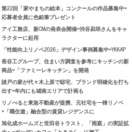
第22回「家やまちの絵本」コンクールの作品募集中=
応募者全員に色鉛筆プレゼント
アイ工務店、新CMの発表会開催=渋谷凪咲さんをキャ
ラクターに起用
「性能向上リノベ2026」デザイン事例募集中=YKKAP
長谷工グループ、住まい方調査を参考にキッチンの新
商品=「ファミーレキッチン」を開発
諸戸の家が代々木上原で邸宅、ブランド明確化を打ち
出す=年内にも城南エリアで計画も
リノべると東急不動産が提携、元社宅を一棟リノベ
=「職住遊」融合型の賃貸レジデンスに
旭化成ホームズと世田谷トラスト、「雨庭」の実証拡
大へ=ガーデンカフェ「ときそら」に施工