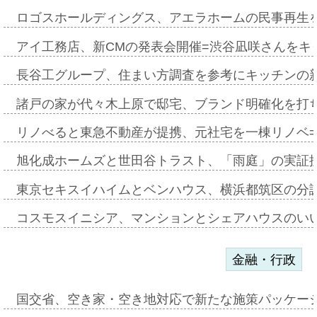
ロゴスホールディングス、アエラホームの民事再生
アイ工務店、新CMの発表会開催=渋谷凪咲さんをキ
長谷工グループ、住まい方調査を参考にキッチンの
諸戸の家が代々木上原で邸宅、ブランド明確化を打
リノべると東急不動産が提携、元社宅を一棟リノベ
旭化成ホームズと世田谷トラスト、「雨庭」の実証
東京セキスイハイムとベンハウス、横浜都筑区の分
コスモスイニシア、マンションとシェアハウスのい
金融・行政
国交省、空き家・空き地対応で新たな施策パッケー