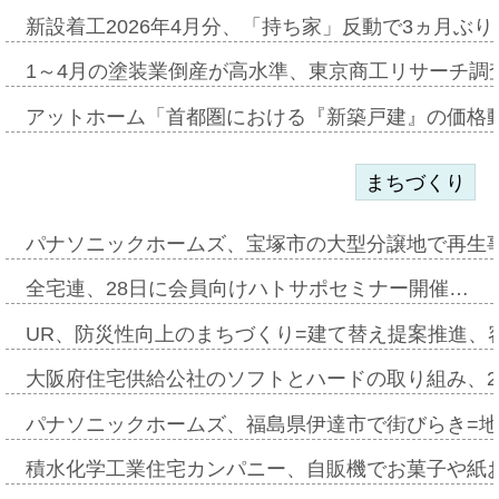
新設着工2026年4月分、「持ち家」反動で3ヵ月ぶ
1～4月の塗装業倒産が高水準、東京商工リサーチ調
アットホーム「首都圏における『新築戸建』の価格
まちづくり
パナソニックホームズ、宝塚市の大型分譲地で再生
全宅連、28日に会員向けハトサポセミナー開催…
UR、防災性向上のまちづくり=建て替え提案推進、
大阪府住宅供給公社のソフトとハードの取り組み、2
パナソニックホームズ、福島県伊達市で街びらき=
積水化学工業住宅カンパニー、自販機でお菓子や紙