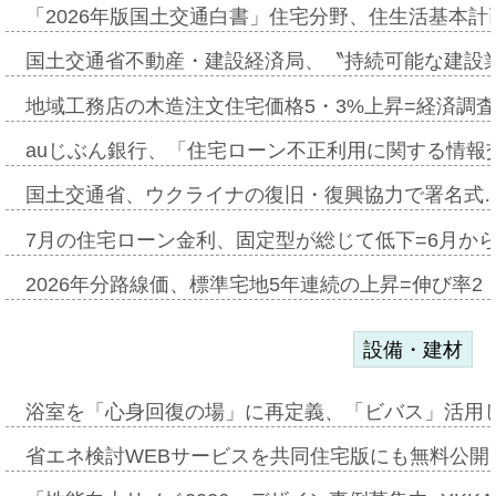
「2026年版国土交通白書」住宅分野、住生活基本計
国土交通省不動産・建設経済局、〝持続可能な建設
地域工務店の木造注文住宅価格5・3%上昇=経済調
auじぶん銀行、「住宅ローン不正利用に関する情報
国土交通省、ウクライナの復旧・復興協力で署名式
7月の住宅ローン金利、固定型が総じて低下=6月か
2026年分路線価、標準宅地5年連続の上昇=伸び率2・
設備・建材
浴室を「心身回復の場」に再定義、「ビバス」活用し
省エネ検討WEBサービスを共同住宅版にも無料公開、