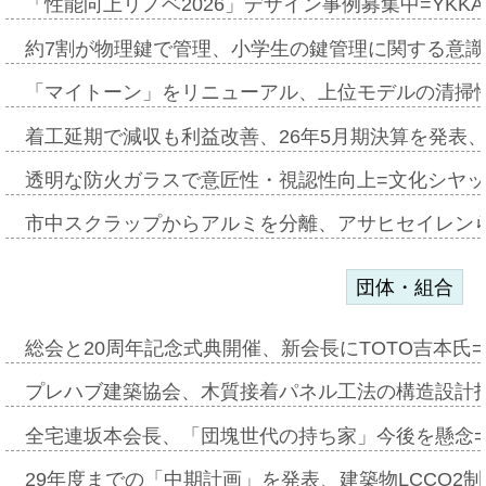
「性能向上リノベ2026」デザイン事例募集中=YKKA
約7割が物理鍵で管理、小学生の鍵管理に関する意識調査
「マイトーン」をリニューアル、上位モデルの清掃
着工延期で減収も利益改善、26年5月期決算を発表
透明な防火ガラスで意匠性・視認性向上=文化シヤ
市中スクラップからアルミを分離、アサヒセイレン
団体・組合
総会と20周年記念式典開催、新会長にTOTO吉本氏
プレハブ建築協会、木質接着パネル工法の構造設計
全宅連坂本会長、「団塊世代の持ち家」今後を懸念
29年度までの「中期計画」を発表、建築物LCCO2