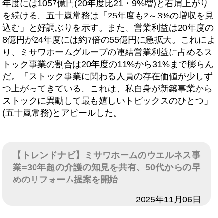
年度には1057億円(20年度比21・9%増)と右肩上がり
を続ける。五十嵐常務は「25年度も2～3%の増収を見
込む」と好調ぶりを示す。また、営業利益は20年度の
8億円が24年度には約7倍の55億円に急拡大。これによ
り、ミサワホームグループの連結営業利益に占めるス
トック事業の割合は20年度の11%から31%まで膨らん
だ。「ストック事業に関わる人員の存在価値が少しず
つ上がってきている。これは、私自身が新築事業から
ストックに異動して最も嬉しいトピックスのひとつ」
(五十嵐常務)とアピールした。
【トレンドナビ】ミサワホームのウエルネス事
業=30年超の介護の知見を共有、50代からの早
めのリフォーム提案を開始
日付
2025年11月06日