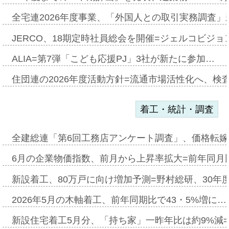
全宅連2026年度事業、「外国人との取引実務調査」新
JERCO、18期定時社員総会を開催=ジェルコビジョン
ALIA=第7弾「こども応援PJ」3社が新たに参加…
住団連の2026年度活動方針=流通市場活性化へ、検
着工・統計・調査
全建総連「第6回工務店アンケート調査」、価格転嫁
6月の企業物価指数、前月から上昇率拡大=前年同月比
新設着工、80万戸に向け増加予測=野村総研、30年
2026年5月の木軸着工、前年同期比で43・5%増に…
新設住宅着工5月分、「持ち家」一昨年比は約9%減=