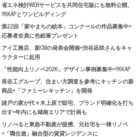
省エネ検討WEBサービスを共同住宅版にも無料公開、
YKKAPとワンビルディング
第22回「家やまちの絵本」コンクールの作品募集中=
応募者全員に色鉛筆プレゼント
アイ工務店、新CMの発表会開催=渋谷凪咲さんをキャ
ラクターに起用
「性能向上リノベ2026」デザイン事例募集中=YKKAP
長谷工グループ、住まい方調査を参考にキッチンの新
商品=「ファミーレキッチン」を開発
諸戸の家が代々木上原で邸宅、ブランド明確化を打ち
出す=年内にも城南エリアで計画も
リノべると東急不動産が提携、元社宅を一棟リノベ
=「職住遊」融合型の賃貸レジデンスに