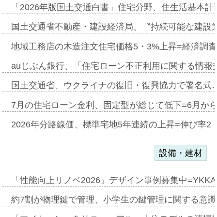
「2026年版国土交通白書」住宅分野、住生活基本計
国土交通省不動産・建設経済局、〝持続可能な建設
地域工務店の木造注文住宅価格5・3%上昇=経済調
auじぶん銀行、「住宅ローン不正利用に関する情報
国土交通省、ウクライナの復旧・復興協力で署名式
7月の住宅ローン金利、固定型が総じて低下=6月か
2026年分路線価、標準宅地5年連続の上昇=伸び率2・
設備・建材
「性能向上リノベ2026」デザイン事例募集中=YKKA
約7割が物理鍵で管理、小学生の鍵管理に関する意識調査