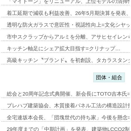
「マイトーン」をリニューアル、上位モデルの清掃
着工延期で減収も利益改善、26年5月期決算を発表
透明な防火ガラスで意匠性・視認性向上=文化シヤ
市中スクラップからアルミを分離、アサヒセイレン
キッチン軸足にシェア拡大目指す=クリナップ…
高級キッチン〝ブランド〟を初創設、タカラスタン
団体・組合
総会と20周年記念式典開催、新会長にTOTO吉本氏
プレハブ建築協会、木質接着パネル工法の構造設計
全宅連坂本会長、「団塊世代の持ち家」今後を懸念
29年度までの「中期計画」を発表、建築物LCCO2