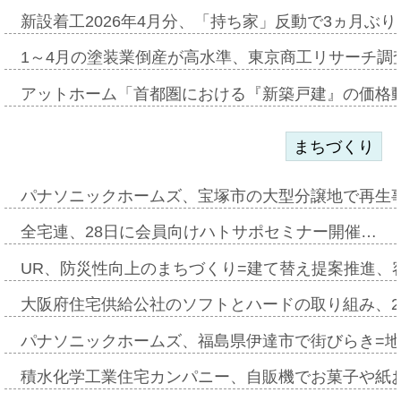
新設着工2026年4月分、「持ち家」反動で3ヵ月ぶ
1～4月の塗装業倒産が高水準、東京商工リサーチ調
アットホーム「首都圏における『新築戸建』の価格
まちづくり
パナソニックホームズ、宝塚市の大型分譲地で再生
全宅連、28日に会員向けハトサポセミナー開催…
UR、防災性向上のまちづくり=建て替え提案推進、
大阪府住宅供給公社のソフトとハードの取り組み、2
パナソニックホームズ、福島県伊達市で街びらき=
積水化学工業住宅カンパニー、自販機でお菓子や紙