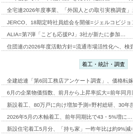
全宅連2026年度事業、「外国人との取引実務調査」新
JERCO、18期定時社員総会を開催=ジェルコビジョン
ALIA=第7弾「こども応援PJ」3社が新たに参加…
住団連の2026年度活動方針=流通市場活性化へ、検
着工・統計・調査
全建総連「第6回工務店アンケート調査」、価格転嫁
6月の企業物価指数、前月から上昇率拡大=前年同月比
新設着工、80万戸に向け増加予測=野村総研、30年
2026年5月の木軸着工、前年同期比で43・5%増に…
新設住宅着工5月分、「持ち家」一昨年比は約9%減=