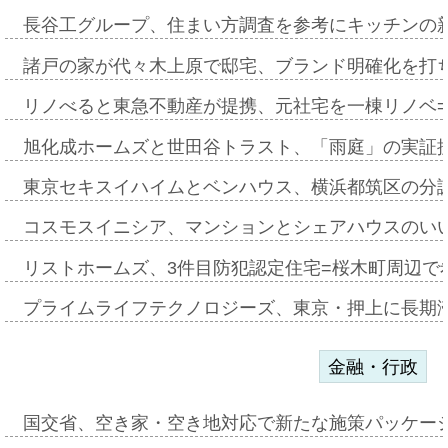
長谷工グループ、住まい方調査を参考にキッチンの
諸戸の家が代々木上原で邸宅、ブランド明確化を打
リノべると東急不動産が提携、元社宅を一棟リノベ
旭化成ホームズと世田谷トラスト、「雨庭」の実証
東京セキスイハイムとベンハウス、横浜都筑区の分
コスモスイニシア、マンションとシェアハウスのい
リストホームズ、3件目防犯認定住宅=桜木町周辺で
プライムライフテクノロジーズ、東京・押上に長期
金融・行政
国交省、空き家・空き地対応で新たな施策パッケー