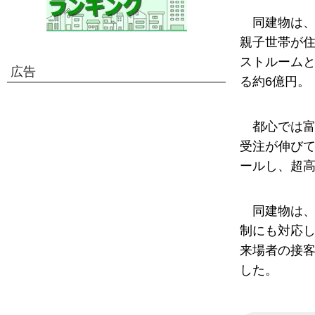
同建物は、
親子世帯が
ストルーム
広告
る約6億円。
都心では富
受注が伸び
ールし、超
同建物は、
制にも対応し
来場者の接
した。