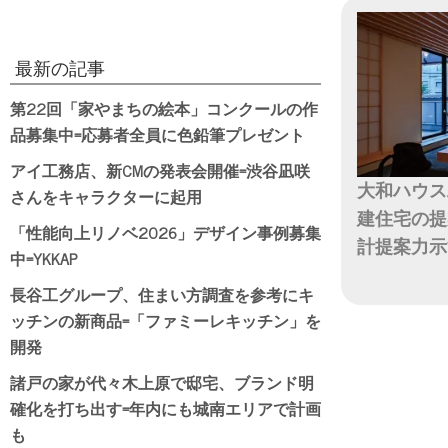
最新の記事
第22回「家やまちの絵本」コンクールの作
品募集中=応募者全員に色鉛筆プレゼント
アイ工務店、新CMの発表会開催=渋谷凪咲
大和ハウス
さんをキャラクターに起用
建住宅の提
「性能向上リノベ2026」デザイン事例募集
計提案力示
中=YKKAP
日付
長谷工グループ、住まい方調査を参考にキ
ッチンの新商品=「ファミーレキッチン」を
開発
諸戸の家が代々木上原で邸宅、ブランド明
確化を打ち出す=年内にも城南エリアで計画
も