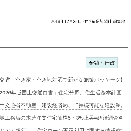
2018年12月25日 住宅産業新聞社 編集部
金融・行政
に起用…
交省、空き家・空き地対応で新たな施策パッケージ始動
ァミーレキ…
2026年版国土交通白書」住宅分野、住生活基本計画を
にも城南エ…
土交通省不動産・建設経済局、〝持続可能な建設業〟の
融合型の賃…
域工務店の木造注文住宅価格5・3%上昇=経済調査会「
デンカフェ…
uじぶん銀行、「住宅ローン不正利用に関する情報交換協