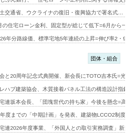
協業=お互…
土交通省、ウクライナの復旧・復興協力で署名式…
のコリビング…
月の住宅ローン金利、固定型が総じて低下=6月から一転
ある2階建…
026年分路線価、標準宅地5年連続の上昇=伸び率2・9%
団体・組合
会と20周年記念式典開催、新会長にTOTO吉本氏=光触
e…
レハブ建築協会、木質接着パネル工法の構造設計指針を
加=リンナ…
宅連坂本会長、「団塊世代の持ち家」今後を懸念=高齢
見込む=…
9年度までの「中期計画」を発表、建築物LCCO2制度へ
宅連2026年度事業、「外国人との取引実務調査」新規に