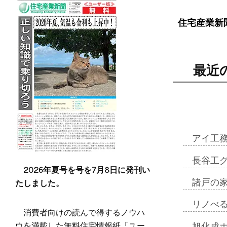
住宅産業新
最近
アイ工
長谷工
2026年夏号を号を7月8日に発刊い
たしました。
諸戸の
リノべ
消費者向けの読んで得するノウハ
ウを満載した無料住宅情報紙「ユー
旭化成