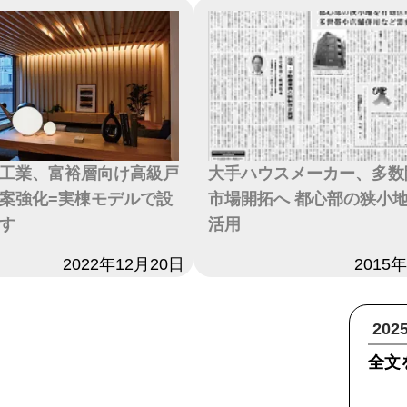
工業、富裕層向け高級戸
大手ハウスメーカー、多数
案強化=実棟モデルで設
市場開拓へ 都心部の狭小
す
活用
2022年12月20日
日付
2015
20
全文