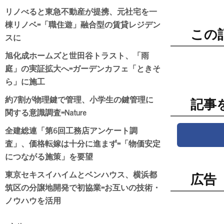
リノべると東急不動産が提携、元社宅を一
棟リノベ=「職住遊」融合型の賃貸レジデン
この
スに
旭化成ホームズと世田谷トラスト、「雨
庭」の実証拡大へ=ガーデンカフェ「ときそ
ら」に施工
約7割が物理鍵で管理、小学生の鍵管理に
記事
関する意識調査=Nature
全建総連「第6回工務店アンケート調
査」、価格転嫁は十分に進まず=「物価安定
につながる施策」を要望
東京セキスイハイムとベンハウス、横浜都
広告
筑区の分譲地開発で初協業=お互いの技術・
ノウハウを活用