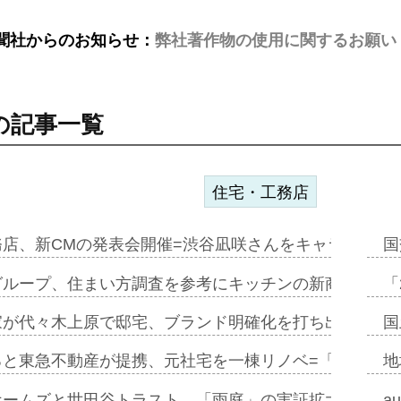
聞社からのお知らせ：
弊社著作物の使用に関するお願い
の記事一覧
住宅・工務店
務店、新CMの発表会開催=渋谷凪咲さんをキャラクター
国
グループ、住まい方調査を参考にキッチンの新商品=「フ
「
家が代々木上原で邸宅、ブランド明確化を打ち出す=年内
国
ると東急不動産が提携、元社宅を一棟リノベ=「職住遊」
地
ホームズと世田谷トラスト、「雨庭」の実証拡大へ=ガー
a