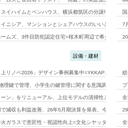
キスイハイムとベンハウス、横浜都筑区の分譲地開発で初
国
スイニシア、マンションとシェアハウスのいいとこどり
7
ホームズ、3件目防犯認定住宅=桜木町周辺で希少価値の
2
設備・建材
上リノベ2026」デザイン事例募集中=YKKAP…
総
物理鍵で管理、小学生の鍵管理に関する意識調査=Natur
プ
トーン」をリニューアル、上位モデルの清掃性と安全性追
全
で減収も利益改善、26年5月期決算を発表、今期は増収
2
防火ガラスで意匠性・視認性向上=文化シヤッター…
全