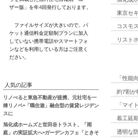
ザー版」を年4回発行しております。
東京セ
ファイルサイズが大きいので、パ
コスモ
ケット通信料金定額制プランに加入
リスト
していない携帯電話やスマートフォ
ンなどを利用している方はご注意く
ださい。
「性能向
人気の記事
約7割が
リノべると東急不動産が提携、元社宅を一
棟リノベ=「職住遊」融合型の賃貸レジデン
「マイ
スに
着工延期
旭化成ホームズと世田谷トラスト、「雨
庭」の実証拡大へ=ガーデンカフェ「ときそ
透明な