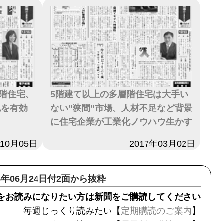
階住宅、
5階建て以上の多層階住宅は大手い
地を有効
ない”狭間”市場、人材不足など背景
に住宅企業が工業化ノウハウ生かす
年10月05日
日付
2017年03月02日
25年06月24日付2面から抜粋
をお読みになりたい方は新聞をご購読してください
毎週じっくり読みたい【
定期購読のご案内
】