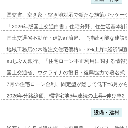
国交省、空き家・空き地対応で新たな施策パッケー
「2026年版国土交通白書」住宅分野、住生活基本計
国土交通省不動産・建設経済局、〝持続可能な建設
地域工務店の木造注文住宅価格5・3%上昇=経済調
auじぶん銀行、「住宅ローン不正利用に関する情報
国土交通省、ウクライナの復旧・復興協力で署名式
7月の住宅ローン金利、固定型が総じて低下=6月か
2026年分路線価、標準宅地5年連続の上昇=伸び率2・
設備・建材