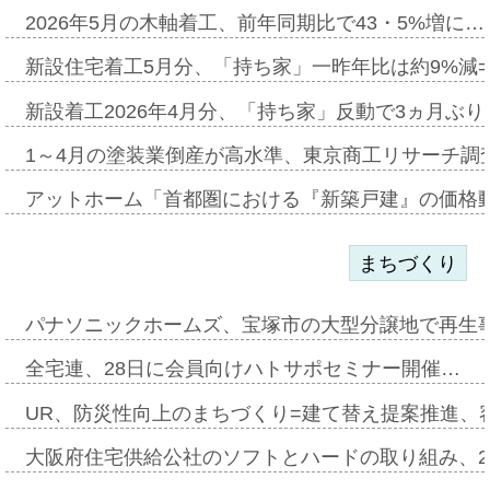
2026年5月の木軸着工、前年同期比で43・5%増に…
新設住宅着工5月分、「持ち家」一昨年比は約9%減=
新設着工2026年4月分、「持ち家」反動で3ヵ月ぶ
1～4月の塗装業倒産が高水準、東京商工リサーチ調
アットホーム「首都圏における『新築戸建』の価格
まちづくり
パナソニックホームズ、宝塚市の大型分譲地で再生
全宅連、28日に会員向けハトサポセミナー開催…
UR、防災性向上のまちづくり=建て替え提案推進、
大阪府住宅供給公社のソフトとハードの取り組み、2