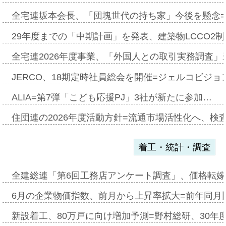
全宅連坂本会長、「団塊世代の持ち家」今後を懸念
29年度までの「中期計画」を発表、建築物LCCO2
全宅連2026年度事業、「外国人との取引実務調査」新
JERCO、18期定時社員総会を開催=ジェルコビジョン
ALIA=第7弾「こども応援PJ」3社が新たに参加…
住団連の2026年度活動方針=流通市場活性化へ、検
着工・統計・調査
全建総連「第6回工務店アンケート調査」、価格転嫁
6月の企業物価指数、前月から上昇率拡大=前年同月比
新設着工、80万戸に向け増加予測=野村総研、30年