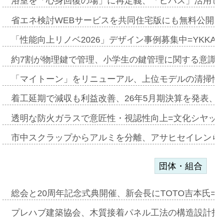
浴室を「心身回復の場」に再定義、「ビバス」活用し
省エネ検討WEBサービスを共同住宅版にも無料公開、
「性能向上リノベ2026」デザイン事例募集中=YKKA
約7割が物理鍵で管理、小学生の鍵管理に関する意識調査
「マイトーン」をリニューアル、上位モデルの清掃
着工延期で減収も利益改善、26年5月期決算を発表
透明な防火ガラスで意匠性・視認性向上=文化シヤ
市中スクラップからアルミを分離、アサヒセイレン
団体・組合
総会と20周年記念式典開催、新会長にTOTO吉本氏
プレハブ建築協会、木質接着パネル工法の構造設計