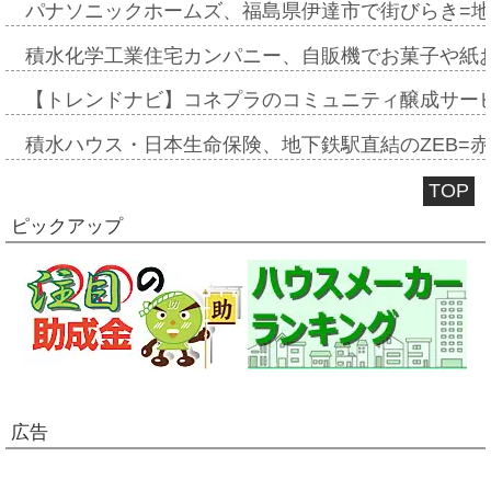
パナソニックホームズ、福島県伊達市で街びらき=
積水化学工業住宅カンパニー、自販機でお菓子や紙
【トレンドナビ】コネプラのコミュニティ醸成サー
積水ハウス・日本生命保険、地下鉄駅直結のZEB=赤坂
TOP
ピックアップ
広告