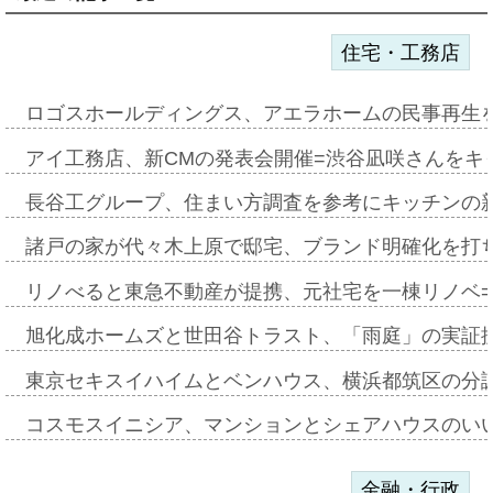
住宅・工務店
ロゴスホールディングス、アエラホームの民事再生
アイ工務店、新CMの発表会開催=渋谷凪咲さんをキ
長谷工グループ、住まい方調査を参考にキッチンの
諸戸の家が代々木上原で邸宅、ブランド明確化を打
リノべると東急不動産が提携、元社宅を一棟リノベ
旭化成ホームズと世田谷トラスト、「雨庭」の実証
東京セキスイハイムとベンハウス、横浜都筑区の分
コスモスイニシア、マンションとシェアハウスのい
金融・行政