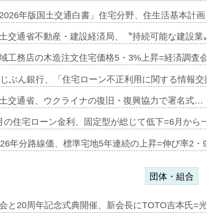
に起用…
2026年版国土交通白書」住宅分野、住生活基本計画を
ァミーレキ…
土交通省不動産・建設経済局、〝持続可能な建設業〟の
にも城南エ…
域工務店の木造注文住宅価格5・3%上昇=経済調査会「
融合型の賃…
uじぶん銀行、「住宅ローン不正利用に関する情報交換協
デンカフェ…
土交通省、ウクライナの復旧・復興協力で署名式…
協業=お互…
月の住宅ローン金利、固定型が総じて低下=6月から一転
のコリビング…
026年分路線価、標準宅地5年連続の上昇=伸び率2・9%
団体・組合
を提案=P…
会と20周年記念式典開催、新会長にTOTO吉本氏=光触