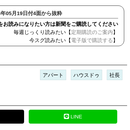
26年05月19日付4面から抜粋
をお読みになりたい方は新聞をご購読してください
毎週じっくり読みたい【
定期購読のご案内
】
今スグ読みたい【
電子版で購読する
】
アパート
ハウスドゥ
社長
LINE