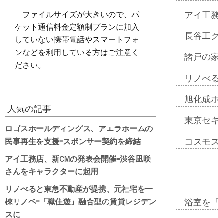
ファイルサイズが大きいので、パ
アイ工
ケット通信料金定額制プランに加入
長谷工
していない携帯電話やスマートフォ
ンなどを利用している方はご注意く
諸戸の
ださい。
リノべ
旭化成
人気の記事
東京セ
ロゴスホールディングス、アエラホームの
民事再生を支援=スポンサー契約を締結
コスモ
アイ工務店、新CMの発表会開催=渋谷凪咲
さんをキャラクターに起用
リノべると東急不動産が提携、元社宅を一
棟リノベ=「職住遊」融合型の賃貸レジデン
浴室を
スに