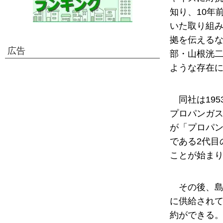
知り、10年
いた取り組
拠を伝えるな
広告
部・山根洸二
ような存在
同社は19
プロパンガス
が「プロパ
である2代目
ことが始ま
その後、
に供給され
約ができる