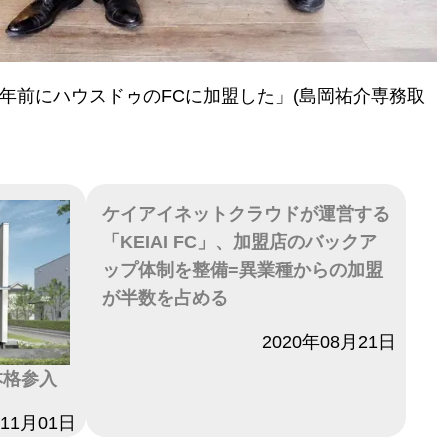
0年前にハウスドゥのFCに加盟した」(島岡祐介専務取
ケイアイネットクラウドが運営する
「KEIAI FC」、加盟店のバックア
ップ体制を整備=異業種からの加盟
が半数を占める
日付
2020年08月21日
本格参入
年11月01日