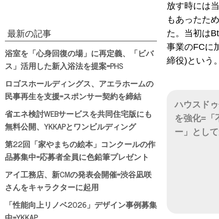
放す時には
もあったた
た。当初はB
最新の記事
事業のFCに
浴室を「心身回復の場」に再定義、「ビバ
締役)という
ス」活用した新入浴法を提案=PHS
ロゴスホールディングス、アエラホームの
民事再生を支援=スポンサー契約を締結
ハウスドゥ
省エネ検討WEBサービスを共同住宅版にも
を強化=「
無料公開、YKKAPとワンビルディング
ー」として
第22回「家やまちの絵本」コンクールの作
日付
品募集中=応募者全員に色鉛筆プレゼント
アイ工務店、新CMの発表会開催=渋谷凪咲
さんをキャラクターに起用
「性能向上リノベ2026」デザイン事例募集
中=YKKAP