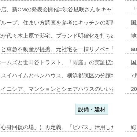
務店、新CMの発表会開催=渋谷凪咲さんをキャラクター
「
グループ、住まい方調査を参考にキッチンの新商品=「フ
国
家が代々木上原で邸宅、ブランド明確化を打ち出す=年内
地
ると東急不動産が提携、元社宅を一棟リノベ=「職住遊」
a
ホームズと世田谷トラスト、「雨庭」の実証拡大へ=ガー
国
キスイハイムとベンハウス、横浜都筑区の分譲地開発で初
7
スイニシア、マンションとシェアハウスのいいとこどり
2
設備・建材
「心身回復の場」に再定義、「ビバス」活用した新入浴法
総