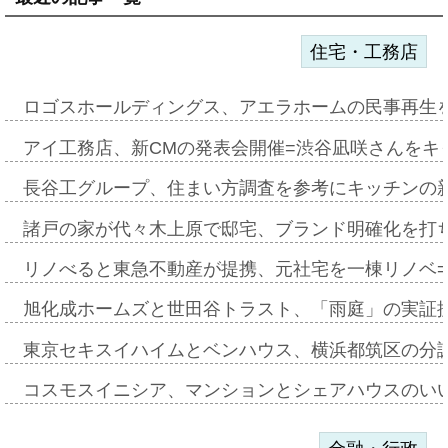
住宅・工務店
ロゴスホールディングス、アエラホームの民事再生
アイ工務店、新CMの発表会開催=渋谷凪咲さんをキ
長谷工グループ、住まい方調査を参考にキッチンの
諸戸の家が代々木上原で邸宅、ブランド明確化を打
リノべると東急不動産が提携、元社宅を一棟リノベ
旭化成ホームズと世田谷トラスト、「雨庭」の実証
東京セキスイハイムとベンハウス、横浜都筑区の分
コスモスイニシア、マンションとシェアハウスのい