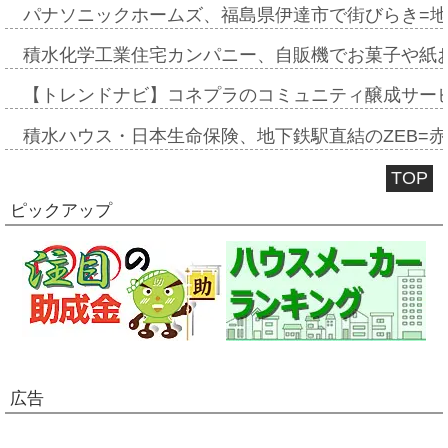
パナソニックホームズ、福島県伊達市で街びらき=
積水化学工業住宅カンパニー、自販機でお菓子や紙
【トレンドナビ】コネプラのコミュニティ醸成サー
積水ハウス・日本生命保険、地下鉄駅直結のZEB=赤坂
TOP
ピックアップ
広告