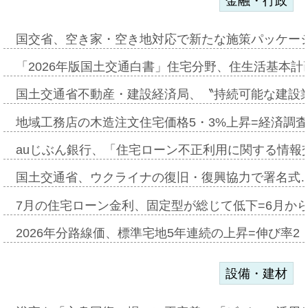
金融・行政
国交省、空き家・空き地対応で新たな施策パッケー
「2026年版国土交通白書」住宅分野、住生活基本計
国土交通省不動産・建設経済局、〝持続可能な建設
地域工務店の木造注文住宅価格5・3%上昇=経済調
auじぶん銀行、「住宅ローン不正利用に関する情報
国土交通省、ウクライナの復旧・復興協力で署名式
7月の住宅ローン金利、固定型が総じて低下=6月か
2026年分路線価、標準宅地5年連続の上昇=伸び率2・
設備・建材