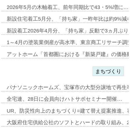
2026年5月の木軸着工、前年同期比で43・5%増に…
新設住宅着工5月分、「持ち家」一昨年比は約9%減=
新設着工2026年4月分、「持ち家」反動で3ヵ月ぶ
1～4月の塗装業倒産が高水準、東京商工リサーチ調
アットホーム「首都圏における『新築戸建』の価格
まちづくり
パナソニックホームズ、宝塚市の大型分譲地で再生
全宅連、28日に会員向けハトサポセミナー開催…
UR、防災性向上のまちづくり=建て替え提案推進、
大阪府住宅供給公社のソフトとハードの取り組み、2