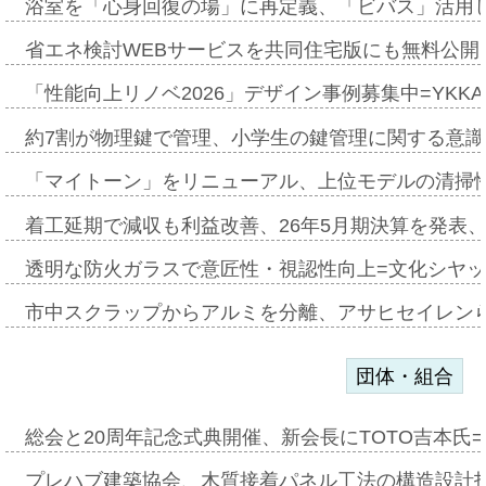
浴室を「心身回復の場」に再定義、「ビバス」活用し
省エネ検討WEBサービスを共同住宅版にも無料公開、
「性能向上リノベ2026」デザイン事例募集中=YKKA
約7割が物理鍵で管理、小学生の鍵管理に関する意識調査
「マイトーン」をリニューアル、上位モデルの清掃
着工延期で減収も利益改善、26年5月期決算を発表
透明な防火ガラスで意匠性・視認性向上=文化シヤ
市中スクラップからアルミを分離、アサヒセイレン
団体・組合
総会と20周年記念式典開催、新会長にTOTO吉本氏
プレハブ建築協会、木質接着パネル工法の構造設計