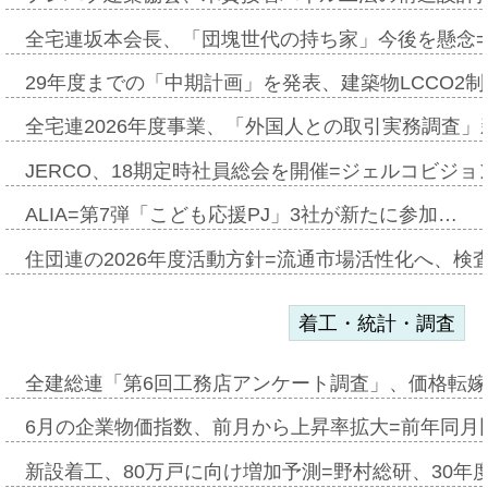
全宅連坂本会長、「団塊世代の持ち家」今後を懸念
29年度までの「中期計画」を発表、建築物LCCO2
全宅連2026年度事業、「外国人との取引実務調査」新
JERCO、18期定時社員総会を開催=ジェルコビジョン
ALIA=第7弾「こども応援PJ」3社が新たに参加…
住団連の2026年度活動方針=流通市場活性化へ、検
着工・統計・調査
全建総連「第6回工務店アンケート調査」、価格転嫁
6月の企業物価指数、前月から上昇率拡大=前年同月比
新設着工、80万戸に向け増加予測=野村総研、30年