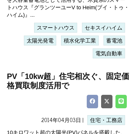
を大容量蓄電池として活用する、木質系のスマー
トハウス『グランツーユーV to Heim(ブイ・トゥ・
ハイム)』...
スマートハウス
セキスイハイム
太陽光発電
積水化学工業
蓄電池
電気自動車
PV「10kw超」住宅相次ぐ、固定価
格買取制度活用で
2014年04月03日 |
住宅・工務店
10キロワット超の太陽光(PV)パネルを搭載した、