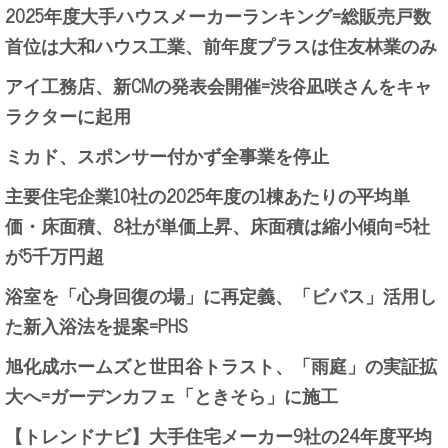
2025年度大手ハウスメーカーランキング=総販売戸数
首位は大和ハウス工業、前年度プラスは住友林業のみ
アイ工務店、新CMの発表会開催=渋谷凪咲さんをキャ
ラクターに起用
ミカド、スポンサー付かず全事業を停止
主要住宅企業10社の2025年度の1棟あたりの平均単
価・床面積、8社が単価上昇、床面積は縮小傾向=5社
が5千万円超
浴室を「心身回復の場」に再定義、「ビバス」活用し
た新入浴法を提案=PHS
旭化成ホームズと世田谷トラスト、「雨庭」の実証拡
大へ=ガーデンカフェ「ときそら」に施工
【トレンドナビ】大手住宅メーカー9社の24年度平均