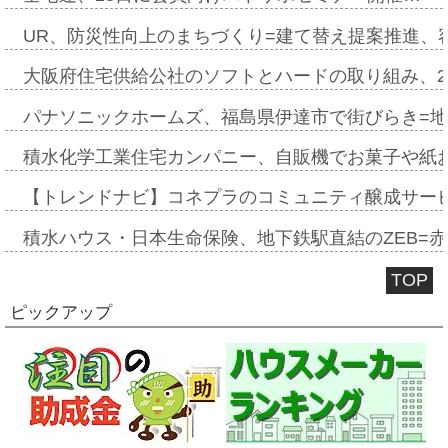
UR、防災性向上のまちづくり=建て替え提案推進、
大阪府住宅供給公社のソフトとハードの取り組み、2
パナソニックホームズ、福島県伊達市で街びらき=
積水化学工業住宅カンパニー、自販機でお菓子や紙
【トレンドナビ】コネプラのコミュニティ醸成サー
積水ハウス・日本生命保険、地下鉄駅直結のZEB=赤坂
TOP
ピックアップ