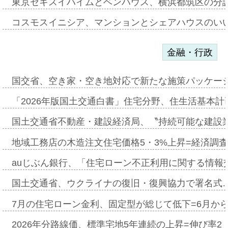
東京セキスイハイムとベンハウス、横浜都筑区の分
コスモスイニシア、マンションとシェアハウスのい
金融・行政
国交省、空き家・空き地対応で新たな施策パッケー
「2026年版国土交通白書」住宅分野、住生活基本計
国土交通省不動産・建設経済局、〝持続可能な建設
地域工務店の木造注文住宅価格5・3%上昇=経済調
auじぶん銀行、「住宅ローン不正利用に関する情報
国土交通省、ウクライナの復旧・復興協力で署名式
7月の住宅ローン金利、固定型が総じて低下=6月か
2026年分路線価、標準宅地5年連続の上昇=伸び率2・