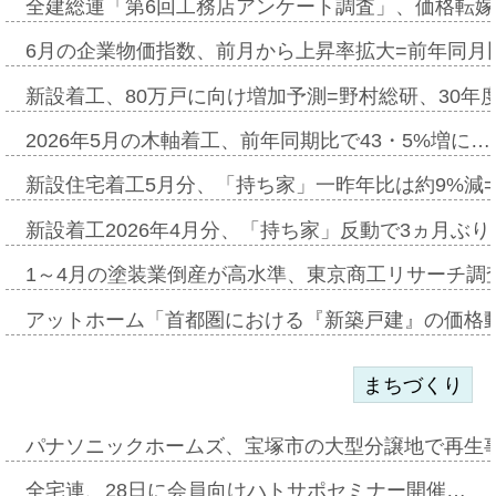
全建総連「第6回工務店アンケート調査」、価格転嫁
6月の企業物価指数、前月から上昇率拡大=前年同月比
新設着工、80万戸に向け増加予測=野村総研、30年
2026年5月の木軸着工、前年同期比で43・5%増に…
新設住宅着工5月分、「持ち家」一昨年比は約9%減=
新設着工2026年4月分、「持ち家」反動で3ヵ月ぶ
1～4月の塗装業倒産が高水準、東京商工リサーチ調
アットホーム「首都圏における『新築戸建』の価格
まちづくり
パナソニックホームズ、宝塚市の大型分譲地で再生
全宅連、28日に会員向けハトサポセミナー開催…