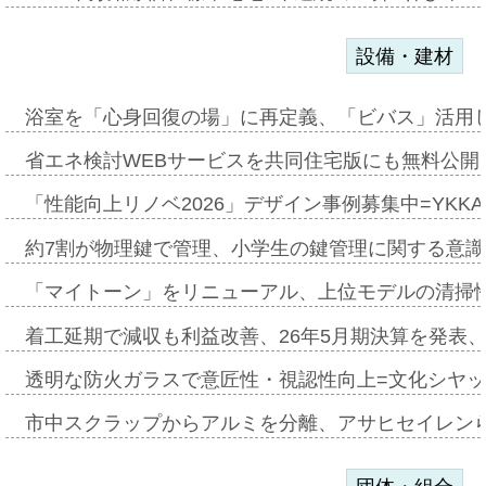
設備・建材
浴室を「心身回復の場」に再定義、「ビバス」活用し
省エネ検討WEBサービスを共同住宅版にも無料公開、
「性能向上リノベ2026」デザイン事例募集中=YKKA
約7割が物理鍵で管理、小学生の鍵管理に関する意識調査
「マイトーン」をリニューアル、上位モデルの清掃
着工延期で減収も利益改善、26年5月期決算を発表
透明な防火ガラスで意匠性・視認性向上=文化シヤ
市中スクラップからアルミを分離、アサヒセイレン