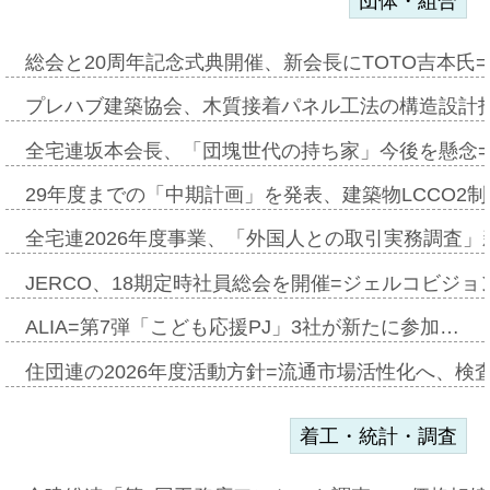
団体・組合
総会と20周年記念式典開催、新会長にTOTO吉本氏
プレハブ建築協会、木質接着パネル工法の構造設計
全宅連坂本会長、「団塊世代の持ち家」今後を懸念
29年度までの「中期計画」を発表、建築物LCCO2
全宅連2026年度事業、「外国人との取引実務調査」新
JERCO、18期定時社員総会を開催=ジェルコビジョン
ALIA=第7弾「こども応援PJ」3社が新たに参加…
住団連の2026年度活動方針=流通市場活性化へ、検
着工・統計・調査