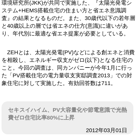
環境研究所(JKK)が共同で実施した、『太陽光発電シ
ステム+HEMS搭載住宅の住まい方と省エネ意識調
査』の結果となるものだ。また、30歳代以下の若年層
と40歳以上の層では省エネの仕方(意識)に違いがあ
り、年代別に最適な省エネ提案が必要としている。
ZEHとは、太陽光発電(PV)などによる創エネと消費
を相殺し、エネルギー収支がゼロ(以下)となる住宅の
こと。今回の調査は、同カンパニーが今年1月に行っ
た「PV搭載住宅の電力量収支実邸調査2013」での対
象住宅に対して実施した。有効回答数は711。
セキスイハイム、PV大容量化や節電意識で光熱
費ゼロ住宅比率80%に上昇
日付
2012年03月01日