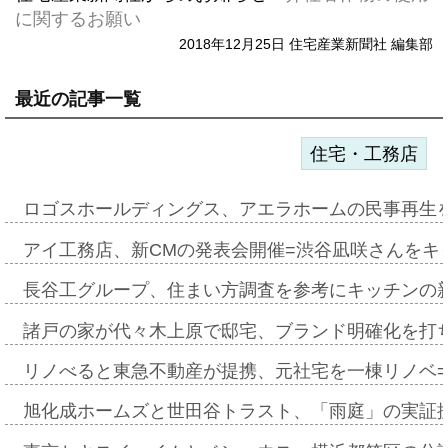
に関するお願い
2018年12月25日 住宅産業新聞社 編集部
最近の記事一覧
住宅・工務店
ロゴスホールディングス、アエラホームの民事再生
アイ工務店、新CMの発表会開催=渋谷凪咲さんをキ
長谷工グループ、住まい方調査を参考にキッチンの
諸戸の家が代々木上原で邸宅、ブランド明確化を打
リノべると東急不動産が提携、元社宅を一棟リノベ
旭化成ホームズと世田谷トラスト、「雨庭」の実証