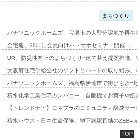
まちづくり
パナソニックホームズ、宝塚市の大型分譲地で再生
全宅連、28日に会員向けハトサポセミナー開催…
UR、防災性向上のまちづくり=建て替え提案推進、
大阪府住宅供給公社のソフトとハードの取り組み、2
パナソニックホームズ、福島県伊達市で街びらき=
積水化学工業住宅カンパニー、自販機でお菓子や紙
【トレンドナビ】コネプラのコミュニティ醸成サー
積水ハウス・日本生命保険、地下鉄駅直結のZEB=赤坂
TOP