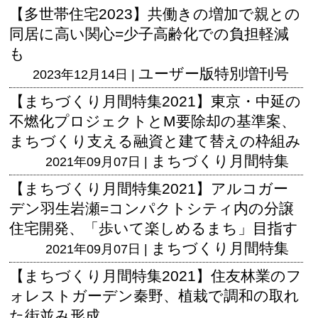
【多世帯住宅2023】共働きの増加で親との
同居に高い関心=少子高齢化での負担軽減
も
ユーザー版
特別増刊号
2023年12月14日 |
【まちづくり月間特集2021】東京・中延の
不燃化プロジェクトとM要除却の基準案、
まちづくり支える融資と建て替えの枠組み
まちづくり月間特集
2021年09月07日 |
【まちづくり月間特集2021】アルコガー
デン羽生岩瀬=コンパクトシティ内の分譲
住宅開発、「歩いて楽しめるまち」目指す
まちづくり月間特集
2021年09月07日 |
【まちづくり月間特集2021】住友林業のフ
ォレストガーデン秦野、植栽で調和の取れ
た街並み形成