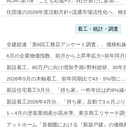
ALIA=第7弾「こども応援PJ」3社が新たに参加…
住団連の2026年度活動方針=流通市場活性化へ、検
着工・統計・調査
全建総連「第6回工務店アンケート調査」、価格転嫁
6月の企業物価指数、前月から上昇率拡大=前年同月比
新設着工、80万戸に向け増加予測=野村総研、30年
2026年5月の木軸着工、前年同期比で43・5%増に…
新設住宅着工5月分、「持ち家」一昨年比は約9%減=
新設着工2026年4月分、「持ち家」反動で3ヵ月ぶ
1～4月の塗装業倒産が高水準、東京商工リサーチ調
アットホーム「首都圏における『新築戸建』の価格