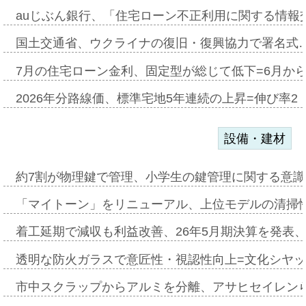
auじぶん銀行、「住宅ローン不正利用に関する情報
国土交通省、ウクライナの復旧・復興協力で署名式
7月の住宅ローン金利、固定型が総じて低下=6月か
2026年分路線価、標準宅地5年連続の上昇=伸び率2・
設備・建材
約7割が物理鍵で管理、小学生の鍵管理に関する意識調査
「マイトーン」をリニューアル、上位モデルの清掃
着工延期で減収も利益改善、26年5月期決算を発表
透明な防火ガラスで意匠性・視認性向上=文化シヤ
市中スクラップからアルミを分離、アサヒセイレン