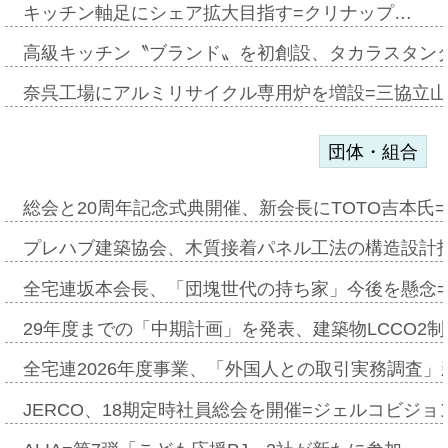
キッチン軸足にシェア拡大目指す=クリナップ…
高級キッチン〝ブランド〟を初創設、タカラスタン
奈呉工場にアルミリサイクル専用炉を増設=三協立
団体・組合
総会と20周年記念式典開催、新会長にTOTO吉本氏
プレハブ建築協会、木質接着パネル工法の構造設計
全宅連坂本会長、「団塊世代の持ち家」今後を懸念
29年度までの「中期計画」を発表、建築物LCCO2
全宅連2026年度事業、「外国人との取引実務調査」新
JERCO、18期定時社員総会を開催=ジェルコビジョン