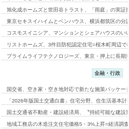
旭化成ホームズと世田谷トラスト、「雨庭」の実証
東京セキスイハイムとベンハウス、横浜都筑区の分
コスモスイニシア、マンションとシェアハウスのい
リストホームズ、3件目防犯認定住宅=桜木町周辺で
プライムライフテクノロジーズ、東京・押上に長期
金融・行政
国交省、空き家・空き地対応で新たな施策パッケー
「2026年版国土交通白書」住宅分野、住生活基本計
国土交通省不動産・建設経済局、〝持続可能な建設
地域工務店の木造注文住宅価格5・3%上昇=経済調