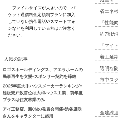
ファイルサイズが大きいので、パ
省エネ検
ケット通信料金定額制プランに加入
していない携帯電話やスマートフォ
「性能向
ンなどを利用している方はご注意く
ださい。
約7割が
「マイ
着工延期
人気の記事
透明な
ロゴスホールディングス、アエラホームの
民事再生を支援=スポンサー契約を締結
市中ス
2025年度大手ハウスメーカーランキング=
総販売戸数首位は大和ハウス工業、前年度
プラスは住友林業のみ
アイ工務店、新CMの発表会開催=渋谷凪咲
全建総
さんをキャラクターに起用