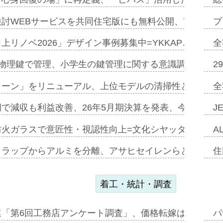
討WEBサービスを共同住宅版にも無料公開、YKKAP
プ
上リノベ2026」デザイン事例募集中=YKKAP…
全
物理鍵で管理、小学生の鍵管理に関する意識調査=Natur
2
トーン」をリニューアル、上位モデルの清掃性と安全性追
全
で減収も利益改善、26年5月期決算を発表、今期は増収
J
防火ガラスで意匠性・視認性向上=文化シヤッター…
A
クラップからアルミを分離、アサヒセイレンらと協働開発
住
着工・統計・調査
連「第6回工務店アンケート調査」、価格転嫁は十分に進
パ