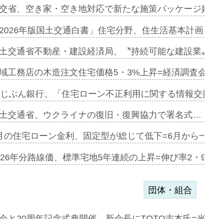
ンサー契約…
交省、空き家・空き地対応で新たな施策パッケージ始動
に起用…
2026年版国土交通白書」住宅分野、住生活基本計画を
ァミーレキ…
土交通省不動産・建設経済局、〝持続可能な建設業〟の
にも城南エ…
域工務店の木造注文住宅価格5・3%上昇=経済調査会「
融合型の賃…
uじぶん銀行、「住宅ローン不正利用に関する情報交換協
デンカフェ…
土交通省、ウクライナの復旧・復興協力で署名式…
協業=お互…
月の住宅ローン金利、固定型が総じて低下=6月から一転
のコリビング…
026年分路線価、標準宅地5年連続の上昇=伸び率2・9%
団体・組合
を提案=P…
会と20周年記念式典開催、新会長にTOTO吉本氏=光触