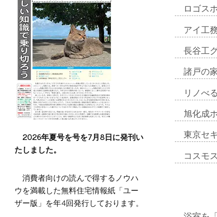
ロゴス
アイ工
長谷工
諸戸の
リノべ
旭化成
東京セ
2026年夏号を号を7月8日に発刊い
たしました。
コスモ
消費者向けの読んで得するノウハ
ウを満載した無料住宅情報紙「ユー
ザー版」を年4回発行しております。
浴室を