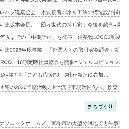
とワンビ…
レハブ建築協会、木質接着パネル工法の構造設計指針を
宅連坂本会長、「団塊世代の持ち家」今後を懸念=高齢
e…
9年度までの「中期計画」を発表、建築物LCCO2制度へ
加=リンナ…
宅連2026年度事業、「外国人との取引実務調査」新規に
見込む=…
ERCO、18期定時社員総会を開催=ジェルコビジョン203
LIA=第7弾「こども応援PJ」3社が新たに参加…
開始=三協…
団連の2026年度活動方針=流通市場活性化へ、検査・
まちづくり
まず=「物…
ナソニックホームズ、宝塚市の大型分譲地で再生事業を