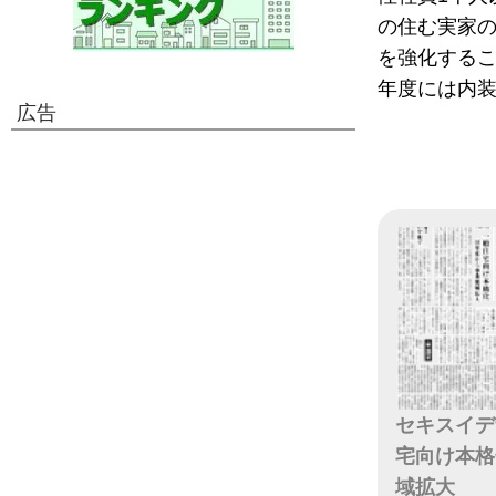
の住む実家
を強化するこ
年度には内装
広告
セキスイデ
宅向け本格
域拡大