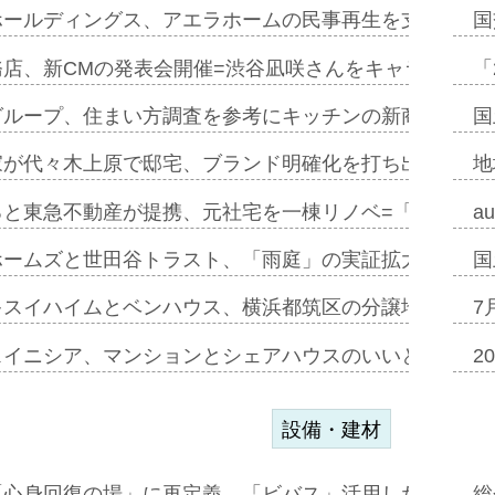
ホールディングス、アエラホームの民事再生を支援=スポ
国
務店、新CMの発表会開催=渋谷凪咲さんをキャラクター
「
グループ、住まい方調査を参考にキッチンの新商品=「フ
国
家が代々木上原で邸宅、ブランド明確化を打ち出す=年内
地
ると東急不動産が提携、元社宅を一棟リノベ=「職住遊」
a
ホームズと世田谷トラスト、「雨庭」の実証拡大へ=ガー
国
キスイハイムとベンハウス、横浜都筑区の分譲地開発で初
7
スイニシア、マンションとシェアハウスのいいとこどり
2
設備・建材
「心身回復の場」に再定義、「ビバス」活用した新入浴法
総