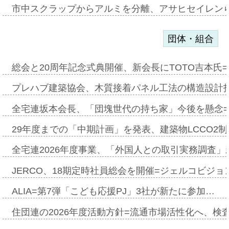
市中スクラップからアルミを分離、アサヒセイレン
団体・組合
総会と20周年記念式典開催、新会長にTOTO吉本氏
プレハブ建築協会、木質接着パネル工法の構造設計
全宅連坂本会長、「団塊世代の持ち家」今後を懸念
29年度までの「中期計画」を発表、建築物LCCO2
全宅連2026年度事業、「外国人との取引実務調査」新
JERCO、18期定時社員総会を開催=ジェルコビジョン
ALIA=第7弾「こども応援PJ」3社が新たに参加…
住団連の2026年度活動方針=流通市場活性化へ、検