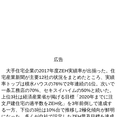
広告
大手住宅企業の2017年度ZEH実績率が出揃った。住
宅産業新聞が主要12社の状況をまとめたところ、実績
率トップは積水ハウスの76%で2年連続の1位。次いで
一条工務店の70%、セキスイハイムの50%と続いた。
上位3社は経済産業省が掲げる目標「2020年までに注
文戸建住宅の過半数をZEH化」を3年前倒しで達成す
る一方、下位の3社は10%台で推移し2極化傾向が鮮明
になった。多くが自社で設定したZEH普及目標を達成