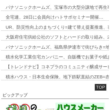
パナソニックホームズ、宝塚市の大型分譲地で再生
全宅連、28日に会員向けハトサポセミナー開催…
UR、防災性向上のまちづくり=建て替え提案推進、
大阪府住宅供給公社のソフトとハードの取り組み、2
パナソニックホームズ、福島県伊達市で街びらき=
積水化学工業住宅カンパニー、自販機でお菓子や紙
【トレンドナビ】コネプラのコミュニティ醸成サー
積水ハウス・日本生命保険、地下鉄駅直結のZEB=赤坂
TOP
ピックアップ