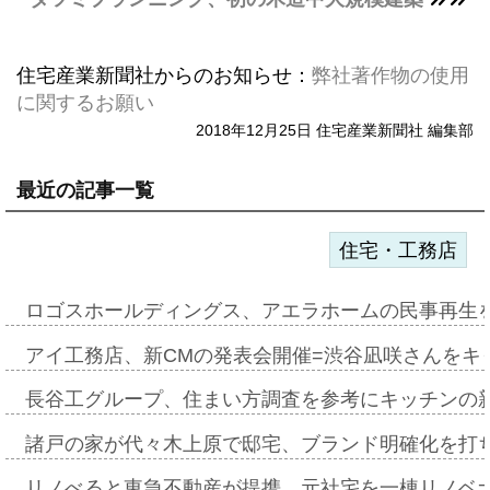
住宅産業新聞社からのお知らせ：
弊社著作物の使用
に関するお願い
2018年12月25日 住宅産業新聞社 編集部
最近の記事一覧
住宅・工務店
ロゴスホールディングス、アエラホームの民事再生
アイ工務店、新CMの発表会開催=渋谷凪咲さんをキ
長谷工グループ、住まい方調査を参考にキッチンの
諸戸の家が代々木上原で邸宅、ブランド明確化を打
リノべると東急不動産が提携、元社宅を一棟リノベ