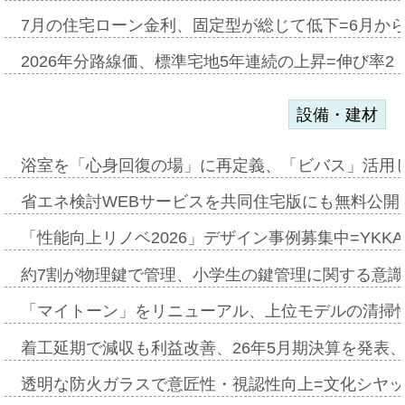
7月の住宅ローン金利、固定型が総じて低下=6月か
2026年分路線価、標準宅地5年連続の上昇=伸び率2・
設備・建材
浴室を「心身回復の場」に再定義、「ビバス」活用し
省エネ検討WEBサービスを共同住宅版にも無料公開、
「性能向上リノベ2026」デザイン事例募集中=YKKA
約7割が物理鍵で管理、小学生の鍵管理に関する意識調査
「マイトーン」をリニューアル、上位モデルの清掃
着工延期で減収も利益改善、26年5月期決算を発表
透明な防火ガラスで意匠性・視認性向上=文化シヤ