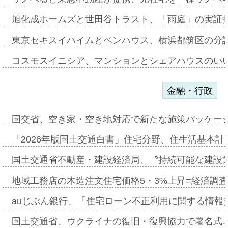
旭化成ホームズと世田谷トラスト、「雨庭」の実証
東京セキスイハイムとベンハウス、横浜都筑区の分
コスモスイニシア、マンションとシェアハウスのい
金融・行政
国交省、空き家・空き地対応で新たな施策パッケー
「2026年版国土交通白書」住宅分野、住生活基本計
国土交通省不動産・建設経済局、〝持続可能な建設
地域工務店の木造注文住宅価格5・3%上昇=経済調
auじぶん銀行、「住宅ローン不正利用に関する情報
国土交通省、ウクライナの復旧・復興協力で署名式