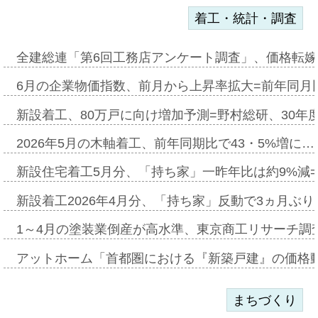
着工・統計・調査
全建総連「第6回工務店アンケート調査」、価格転嫁
6月の企業物価指数、前月から上昇率拡大=前年同月比
新設着工、80万戸に向け増加予測=野村総研、30年
2026年5月の木軸着工、前年同期比で43・5%増に…
新設住宅着工5月分、「持ち家」一昨年比は約9%減=
新設着工2026年4月分、「持ち家」反動で3ヵ月ぶ
1～4月の塗装業倒産が高水準、東京商工リサーチ調
アットホーム「首都圏における『新築戸建』の価格
まちづくり