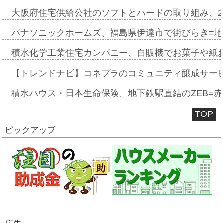
大阪府住宅供給公社のソフトとハードの取り組み、2
パナソニックホームズ、福島県伊達市で街びらき=
積水化学工業住宅カンパニー、自販機でお菓子や紙
【トレンドナビ】コネプラのコミュニティ醸成サー
積水ハウス・日本生命保険、地下鉄駅直結のZEB=赤坂
TOP
ピックアップ