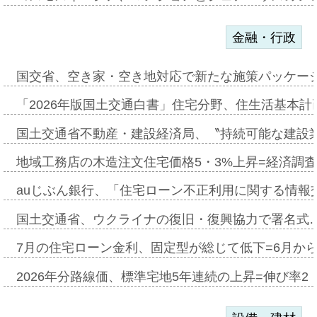
金融・行政
国交省、空き家・空き地対応で新たな施策パッケー
「2026年版国土交通白書」住宅分野、住生活基本計
国土交通省不動産・建設経済局、〝持続可能な建設
地域工務店の木造注文住宅価格5・3%上昇=経済調
auじぶん銀行、「住宅ローン不正利用に関する情報
国土交通省、ウクライナの復旧・復興協力で署名式
7月の住宅ローン金利、固定型が総じて低下=6月か
2026年分路線価、標準宅地5年連続の上昇=伸び率2・