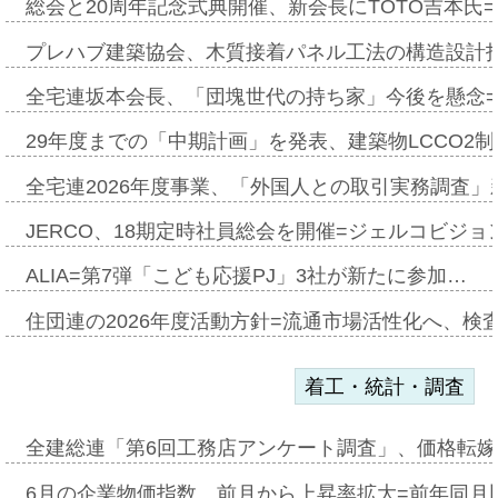
総会と20周年記念式典開催、新会長にTOTO吉本氏
プレハブ建築協会、木質接着パネル工法の構造設計
全宅連坂本会長、「団塊世代の持ち家」今後を懸念
29年度までの「中期計画」を発表、建築物LCCO2
全宅連2026年度事業、「外国人との取引実務調査」新
JERCO、18期定時社員総会を開催=ジェルコビジョン
ALIA=第7弾「こども応援PJ」3社が新たに参加…
住団連の2026年度活動方針=流通市場活性化へ、検
着工・統計・調査
全建総連「第6回工務店アンケート調査」、価格転嫁
6月の企業物価指数、前月から上昇率拡大=前年同月比