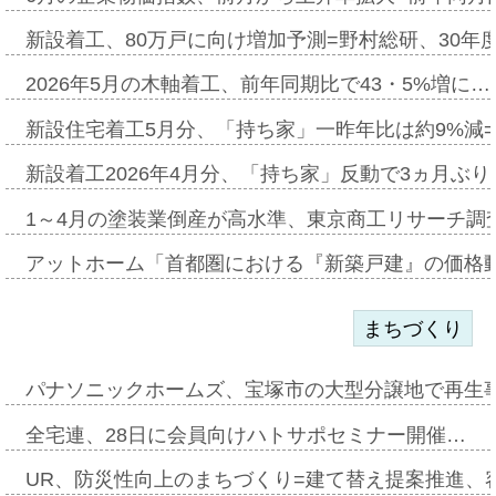
新設着工、80万戸に向け増加予測=野村総研、30年
2026年5月の木軸着工、前年同期比で43・5%増に…
新設住宅着工5月分、「持ち家」一昨年比は約9%減=
新設着工2026年4月分、「持ち家」反動で3ヵ月ぶ
1～4月の塗装業倒産が高水準、東京商工リサーチ調
アットホーム「首都圏における『新築戸建』の価格
まちづくり
パナソニックホームズ、宝塚市の大型分譲地で再生
全宅連、28日に会員向けハトサポセミナー開催…
UR、防災性向上のまちづくり=建て替え提案推進、