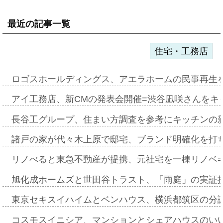
最近の記事一覧
住宅・工務店
ロゴスホールディングス、アエラホームの民事再生
アイ工務店、新CMの発表会開催=渋谷凪咲さんをキ
長谷工グループ、住まい方調査を参考にキッチンの
諸戸の家が代々木上原で邸宅、ブランド明確化を打
リノべると東急不動産が提携、元社宅を一棟リノベ
旭化成ホームズと世田谷トラスト、「雨庭」の実証
東京セキスイハイムとベンハウス、横浜都筑区の分
コスモスイニシア、マンションとシェアハウスのい