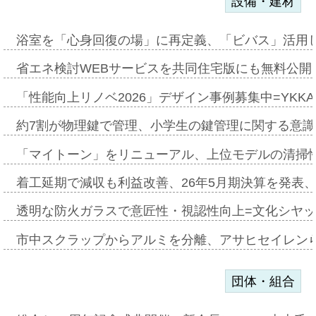
設備・建材
浴室を「心身回復の場」に再定義、「ビバス」活用し
省エネ検討WEBサービスを共同住宅版にも無料公開、
「性能向上リノベ2026」デザイン事例募集中=YKKA
約7割が物理鍵で管理、小学生の鍵管理に関する意識調査
「マイトーン」をリニューアル、上位モデルの清掃
着工延期で減収も利益改善、26年5月期決算を発表
透明な防火ガラスで意匠性・視認性向上=文化シヤ
市中スクラップからアルミを分離、アサヒセイレン
団体・組合