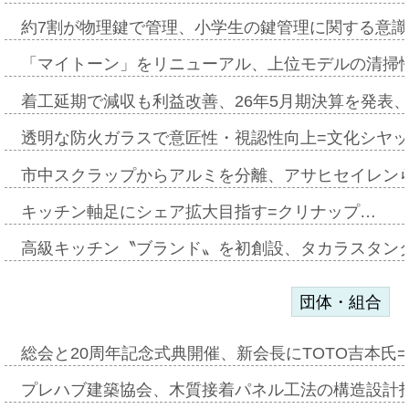
約7割が物理鍵で管理、小学生の鍵管理に関する意識調査
「マイトーン」をリニューアル、上位モデルの清掃
着工延期で減収も利益改善、26年5月期決算を発表
透明な防火ガラスで意匠性・視認性向上=文化シヤ
市中スクラップからアルミを分離、アサヒセイレン
キッチン軸足にシェア拡大目指す=クリナップ…
高級キッチン〝ブランド〟を初創設、タカラスタン
団体・組合
総会と20周年記念式典開催、新会長にTOTO吉本氏
プレハブ建築協会、木質接着パネル工法の構造設計