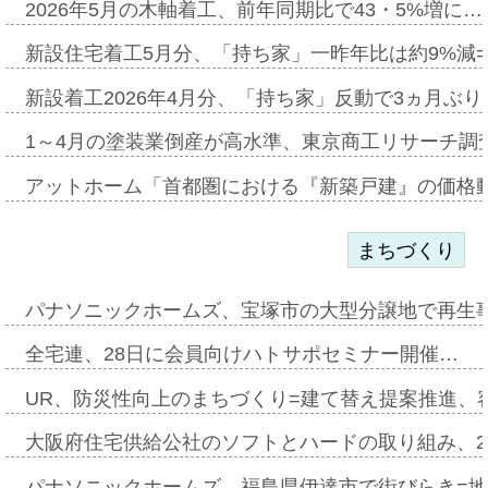
2026年5月の木軸着工、前年同期比で43・5%増に…
新設住宅着工5月分、「持ち家」一昨年比は約9%減=
新設着工2026年4月分、「持ち家」反動で3ヵ月ぶ
1～4月の塗装業倒産が高水準、東京商工リサーチ調
アットホーム「首都圏における『新築戸建』の価格
まちづくり
パナソニックホームズ、宝塚市の大型分譲地で再生
全宅連、28日に会員向けハトサポセミナー開催…
UR、防災性向上のまちづくり=建て替え提案推進、
大阪府住宅供給公社のソフトとハードの取り組み、2
パナソニックホームズ、福島県伊達市で街びらき=