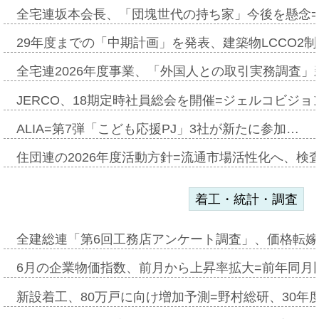
全宅連坂本会長、「団塊世代の持ち家」今後を懸念
29年度までの「中期計画」を発表、建築物LCCO2
全宅連2026年度事業、「外国人との取引実務調査」新
JERCO、18期定時社員総会を開催=ジェルコビジョン
ALIA=第7弾「こども応援PJ」3社が新たに参加…
住団連の2026年度活動方針=流通市場活性化へ、検
着工・統計・調査
全建総連「第6回工務店アンケート調査」、価格転嫁
6月の企業物価指数、前月から上昇率拡大=前年同月比
新設着工、80万戸に向け増加予測=野村総研、30年