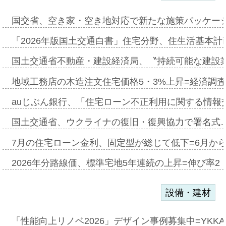
国交省、空き家・空き地対応で新たな施策パッケー
「2026年版国土交通白書」住宅分野、住生活基本計
国土交通省不動産・建設経済局、〝持続可能な建設
地域工務店の木造注文住宅価格5・3%上昇=経済調
auじぶん銀行、「住宅ローン不正利用に関する情報
国土交通省、ウクライナの復旧・復興協力で署名式
7月の住宅ローン金利、固定型が総じて低下=6月か
2026年分路線価、標準宅地5年連続の上昇=伸び率2・
設備・建材
「性能向上リノベ2026」デザイン事例募集中=YKKA