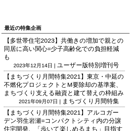
最近の特集企画
【多世帯住宅2023】共働きの増加で親との
同居に高い関心=少子高齢化での負担軽減
も
ユーザー版
特別増刊号
2023年12月14日 |
【まちづくり月間特集2021】東京・中延の
不燃化プロジェクトとM要除却の基準案、
まちづくり支える融資と建て替えの枠組み
まちづくり月間特集
2021年09月07日 |
【まちづくり月間特集2021】アルコガー
デン羽生岩瀬=コンパクトシティ内の分譲
住宅開発、「歩いて楽しめるまち」目指す