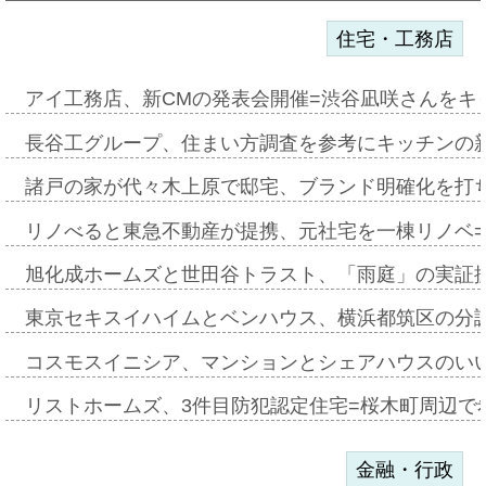
住宅・工務店
アイ工務店、新CMの発表会開催=渋谷凪咲さんをキ
長谷工グループ、住まい方調査を参考にキッチンの
諸戸の家が代々木上原で邸宅、ブランド明確化を打
リノべると東急不動産が提携、元社宅を一棟リノベ
旭化成ホームズと世田谷トラスト、「雨庭」の実証
東京セキスイハイムとベンハウス、横浜都筑区の分
コスモスイニシア、マンションとシェアハウスのい
リストホームズ、3件目防犯認定住宅=桜木町周辺で
金融・行政