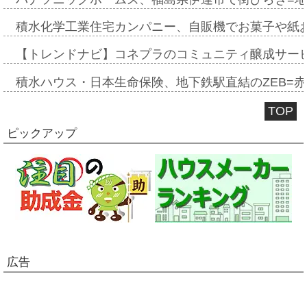
積水化学工業住宅カンパニー、自販機でお菓子や紙
【トレンドナビ】コネプラのコミュニティ醸成サー
積水ハウス・日本生命保険、地下鉄駅直結のZEB=赤坂
TOP
ピックアップ
広告