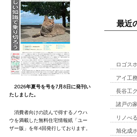
最近
ロゴス
アイ工
2026年夏号を号を7月8日に発刊い
長谷工
たしました。
諸戸の
消費者向けの読んで得するノウハ
リノべ
ウを満載した無料住宅情報紙「ユー
ザー版」を年4回発行しております。
旭化成