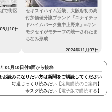
ばで街区
セキスイハイム近畿、大阪府初の高
付加価値分譲ブランド「ユナイテッ
ドハイムパーク豊中上野東」=キン
年05月10日
モクセイがモチーフの統一されたま
ちなみ形成
日付
2024年11月07日
23年01月10日付6面から抜粋
をお読みになりたい方は新聞をご購読してください
毎週じっくり読みたい【
定期購読のご案内
】
今スグ読みたい【
電子版で購読する
】