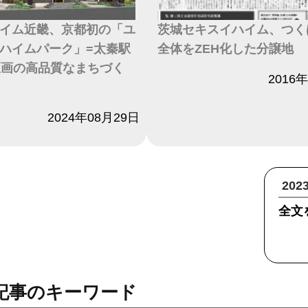
イム近畿、京都初の「ユ
茨城セキスイハイム、つく
ハイムパーク」=太秦駅
全体をZEH化した分譲地
区画の高品質なまちづく
日付
2016
2024年08月29日
20
全文
記事のキーワード