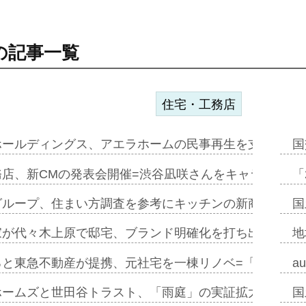
の記事一覧
住宅・工務店
ホールディングス、アエラホームの民事再生を支援=スポ
国
務店、新CMの発表会開催=渋谷凪咲さんをキャラクター
「
グループ、住まい方調査を参考にキッチンの新商品=「フ
国
家が代々木上原で邸宅、ブランド明確化を打ち出す=年内
地
ると東急不動産が提携、元社宅を一棟リノベ=「職住遊」
a
ホームズと世田谷トラスト、「雨庭」の実証拡大へ=ガー
国