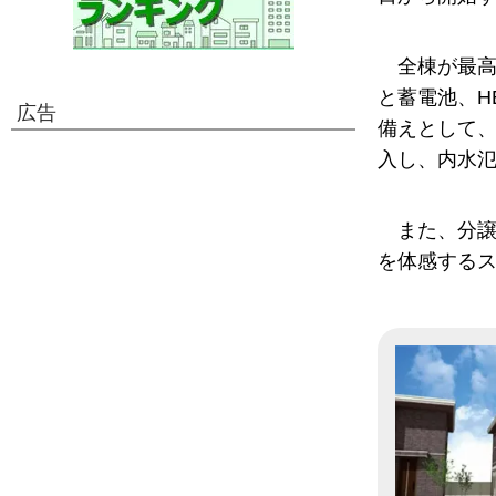
全棟が最高
と蓄電池、H
広告
備えとして
入し、内水
また、分
を体感する