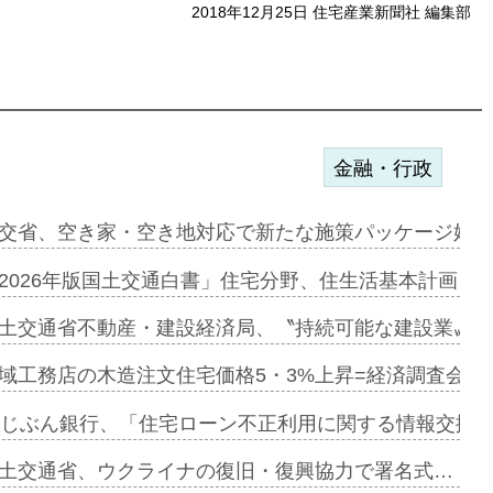
2018年12月25日 住宅産業新聞社 編集部
金融・行政
ンサー契約…
交省、空き家・空き地対応で新たな施策パッケージ始動
に起用…
2026年版国土交通白書」住宅分野、住生活基本計画を
ァミーレキ…
土交通省不動産・建設経済局、〝持続可能な建設業〟の
にも城南エ…
域工務店の木造注文住宅価格5・3%上昇=経済調査会「
融合型の賃…
uじぶん銀行、「住宅ローン不正利用に関する情報交換協
デンカフェ…
土交通省、ウクライナの復旧・復興協力で署名式…