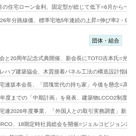
協業=お互…
月の住宅ローン金利、固定型が総じて低下=6月から一転
のコリビング…
026年分路線価、標準宅地5年連続の上昇=伸び率2・9%
団体・組合
を提案=P…
会と20周年記念式典開催、新会長にTOTO吉本氏=光触
とワンビ…
レハブ建築協会、木質接着パネル工法の構造設計指針を
宅連坂本会長、「団塊世代の持ち家」今後を懸念=高齢
e…
9年度までの「中期計画」を発表、建築物LCCO2制度へ
加=リンナ…
宅連2026年度事業、「外国人との取引実務調査」新規に
見込む=…
ERCO、18期定時社員総会を開催=ジェルコビジョン203