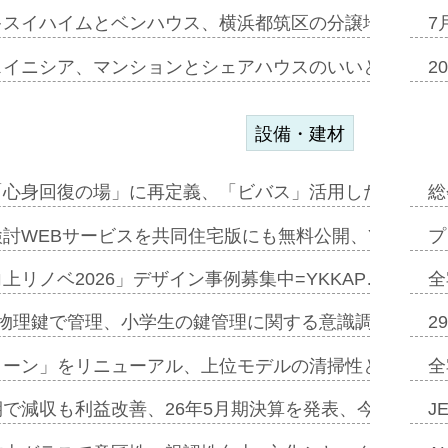
キスイハイムとベンハウス、横浜都筑区の分譲地開発で初
7
スイニシア、マンションとシェアハウスのいいとこどり
2
設備・建材
「心身回復の場」に再定義、「ビバス」活用した新入浴法
総
討WEBサービスを共同住宅版にも無料公開、YKKAP
プ
上リノベ2026」デザイン事例募集中=YKKAP…
全
物理鍵で管理、小学生の鍵管理に関する意識調査=Natur
2
トーン」をリニューアル、上位モデルの清掃性と安全性追
全
で減収も利益改善、26年5月期決算を発表、今期は増収
J