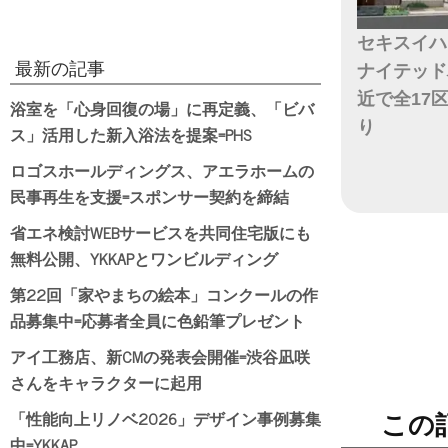
セキスイハ
最新の記事
ナイテッド
近で全17
浴室を「心身回復の場」に再定義、「ビバ
り
ス」活用した新入浴法を提案=PHS
ロゴスホールディングス、アエラホームの
日付
民事再生を支援=スポンサー契約を締結
省エネ検討WEBサービスを共同住宅版にも
無料公開、YKKAPとワンビルディング
第22回「家やまちの絵本」コンクールの作
品募集中=応募者全員に色鉛筆プレゼント
アイ工務店、新CMの発表会開催=渋谷凪咲
さんをキャラクターに起用
「性能向上リノベ2026」デザイン事例募集
この
中=YKKAP