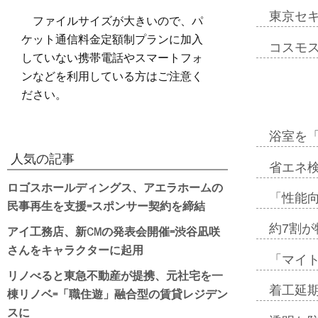
東京セ
ファイルサイズが大きいので、パ
ケット通信料金定額制プランに加入
コスモ
していない携帯電話やスマートフォ
ンなどを利用している方はご注意く
ださい。
浴室を
人気の記事
省エネ検
ロゴスホールディングス、アエラホームの
「性能向
民事再生を支援=スポンサー契約を締結
アイ工務店、新CMの発表会開催=渋谷凪咲
約7割が
さんをキャラクターに起用
「マイ
リノべると東急不動産が提携、元社宅を一
着工延期
棟リノベ=「職住遊」融合型の賃貸レジデン
スに