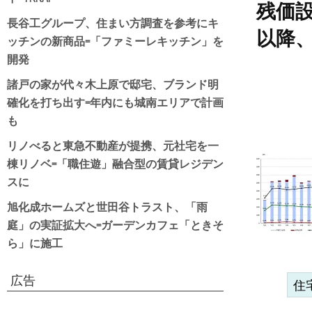
残価
長谷工グループ、住まい方調査を参考にキ
以降
ッチンの新商品=「ファミーレキッチン」を
開発
諸戸の家が代々木上原で邸宅、ブランド明
確化を打ち出す=年内にも城南エリアで計画
も
リノべると東急不動産が提携、元社宅を一
棟リノベ=「職住遊」融合型の賃貸レジデン
スに
旭化成ホームズと世田谷トラスト、「雨
庭」の実証拡大へ=ガーデンカフェ「ときそ
ら」に施工
広告
住