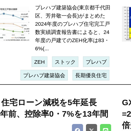
プレハブ建築協会(東京都千代田
区、芳井敬一会長)がまとめた
2024年度のプレハブ住宅完工戸
数実績調査報告書によると、24
年度の戸建てのZEH化率は83・
6%(...
ZEH
ストック
プレハブ
プレハブ建築協会
長期優良住宅
、住宅ローン減税を5年延長
G
30年前、控除率0・7%を13年間
=
倍