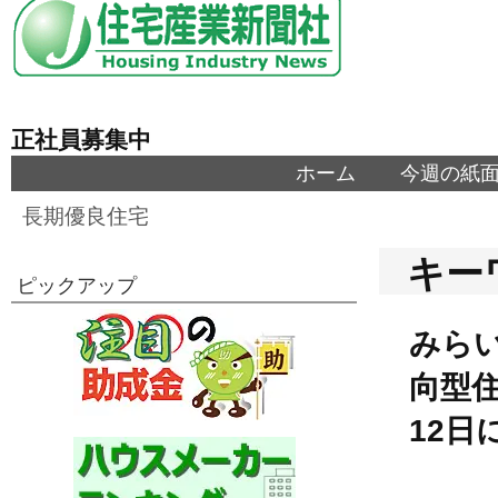
正社員募集中
ホーム
今週の紙
長期優良住宅
キー
ピックアップ
みらい
向型
12日