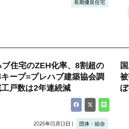
長期優良住宅
ブ住宅のZEH化率、8割超の
国
準キープ=プレハブ建築協会調
被
完工戸数は2年連続減
ぼ
2026年01月13日 |
団体・組合