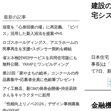
建設
宅シ
最新の記事
浴室を「心身回復の場」に再定義、「ビバ
ス」活用した新入浴法を提案=PHS
ロゴスホールディングス、アエラホームの
民事再生を支援=スポンサー契約を締結
省エネ検討WEBサービスを共同住宅版にも
日本住宅
無料公開、YKKAPとワンビルディング
事長)は
て7日、新
第22回「家やまちの絵本」コンクールの作
品募集中=応募者全員に色鉛筆プレゼント
アイ工務店、新CMの発表会開催=渋谷凪咲
さんをキャラクターに起用
「性能向上リノベ2026」デザイン事例募集
金融
中=YKKAP