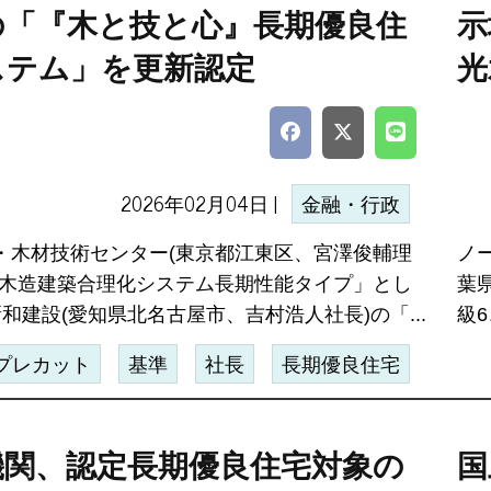
の「『木と技と心』長期優良住
示
ステム」を更新認定
光
2026年02月04日 |
金融・行政
・木材技術センター(東京都江東区、宮澤俊輔理
ノ
「木造建築合理化システム長期性能タイプ」とし
葉
和建設(愛知県北名古屋市、吉村浩人社長)の「...
級
プレカット
基準
社長
長期優良住宅
機関、認定長期優良住宅対象の
国