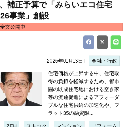
、補正予算で「みらいエコ住宅
026事業」創設
全文公開中
2026年01月13日 |
金融・行政
住宅価格が上昇する中、住宅取
得の負担を軽減するため、都市
圏の既成住宅地における空き家
等の流通促進によるアフォーダ
ブルな住宅供給の加速化や、フ
ラット35の融資限...
ZEH
ストック
マンション
リフォーム