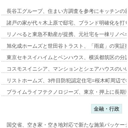
長谷工グループ、住まい方調査を参考にキッチンの
諸戸の家が代々木上原で邸宅、ブランド明確化を打
リノべると東急不動産が提携、元社宅を一棟リノベ
旭化成ホームズと世田谷トラスト、「雨庭」の実証
東京セキスイハイムとベンハウス、横浜都筑区の分
コスモスイニシア、マンションとシェアハウスのい
リストホームズ、3件目防犯認定住宅=桜木町周辺で
プライムライフテクノロジーズ、東京・押上に長期
金融・行政
国交省、空き家・空き地対応で新たな施策パッケー