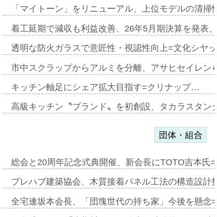
「マイトーン」をリニューアル、上位モデルの清掃
着工延期で減収も利益改善、26年5月期決算を発表
透明な防火ガラスで意匠性・視認性向上=文化シヤ
市中スクラップからアルミを分離、アサヒセイレン
キッチン軸足にシェア拡大目指す=クリナップ…
高級キッチン〝ブランド〟を初創設、タカラスタン
団体・組合
総会と20周年記念式典開催、新会長にTOTO吉本氏
プレハブ建築協会、木質接着パネル工法の構造設計
全宅連坂本会長、「団塊世代の持ち家」今後を懸念