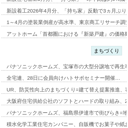
新設着工2026年4月分、「持ち家」反動で3ヵ月ぶ
1～4月の塗装業倒産が高水準、東京商工リサーチ調
アットホーム「首都圏における『新築戸建』の価格
まちづくり
パナソニックホームズ、宝塚市の大型分譲地で再生
全宅連、28日に会員向けハトサポセミナー開催…
UR、防災性向上のまちづくり=建て替え提案推進、
大阪府住宅供給公社のソフトとハードの取り組み、2
パナソニックホームズ、福島県伊達市で街びらき=
積水化学工業住宅カンパニー、自販機でお菓子や紙