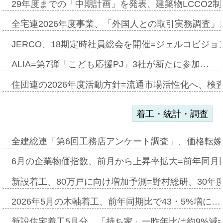
29年度までの「中期計画」を発表、建築物LCCO2
全宅連2026年度事業、「外国人との取引実務調査」新
JERCO、18期定時社員総会を開催=ジェルコビジョン
ALIA=第7弾「こども応援PJ」3社が新たに参加…
住団連の2026年度活動方針=流通市場活性化へ、検
着工・統計・調査
全建総連「第6回工務店アンケート調査」、価格転嫁
6月の企業物価指数、前月から上昇率拡大=前年同月比
新設着工、80万戸に向け増加予測=野村総研、30年
2026年5月の木軸着工、前年同期比で43・5%増に…
新設住宅着工5月分、「持ち家」一昨年比は約9%減=