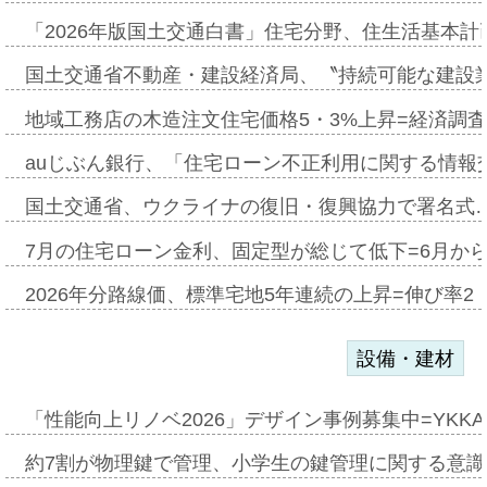
「2026年版国土交通白書」住宅分野、住生活基本計
国土交通省不動産・建設経済局、〝持続可能な建設
地域工務店の木造注文住宅価格5・3%上昇=経済調
auじぶん銀行、「住宅ローン不正利用に関する情報
国土交通省、ウクライナの復旧・復興協力で署名式
7月の住宅ローン金利、固定型が総じて低下=6月か
2026年分路線価、標準宅地5年連続の上昇=伸び率2・
設備・建材
「性能向上リノベ2026」デザイン事例募集中=YKKA
約7割が物理鍵で管理、小学生の鍵管理に関する意識調査