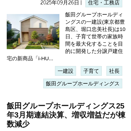
2025年09月26日 |
住宅・工務店
飯田グループホールディ
ングスの一建設(東京都豊
島区、堀口忠美社長)は10
日、子育て世帯の家族時
間を最大化することを目
的に開発した分譲戸建住
宅の新商品「i-HU...
一建設
子育て
社長
飯田グループホールディングス
飯田グループホールディングス25
年3月期連結決算、増収増益だが棟
数減少