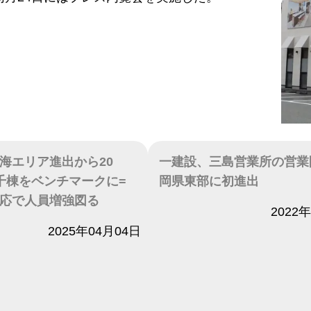
海エリア進出から20
一建設、三島営業所の営業
千棟をベンチマークに=
岡県東部に初進出
応で人員増強図る
日付
2022
2025年04月04日