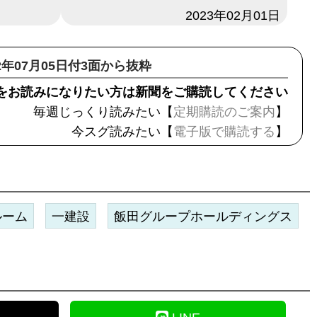
日付
2023年02月01日
22年07月05日付3面から抜粋
をお読みになりたい方は新聞をご購読してください
毎週じっくり読みたい【
定期購読のご案内
】
今スグ読みたい【
電子版で購読する
】
ルーム
一建設
飯田グループホールディングス