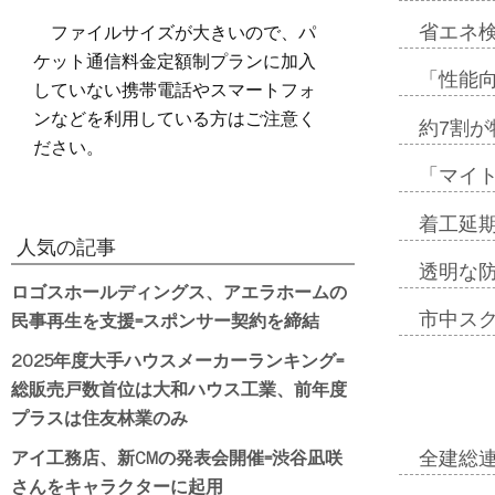
ファイルサイズが大きいので、パ
省エネ検
ケット通信料金定額制プランに加入
「性能向
していない携帯電話やスマートフォ
ンなどを利用している方はご注意く
約7割が
ださい。
「マイ
着工延期
人気の記事
透明な
ロゴスホールディングス、アエラホームの
民事再生を支援=スポンサー契約を締結
市中ス
2025年度大手ハウスメーカーランキング=
総販売戸数首位は大和ハウス工業、前年度
プラスは住友林業のみ
アイ工務店、新CMの発表会開催=渋谷凪咲
全建総
さんをキャラクターに起用