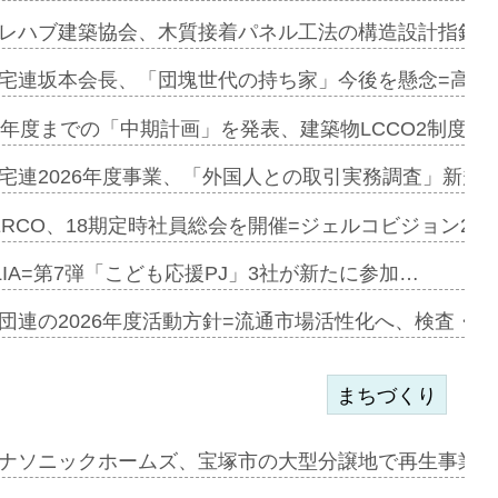
とワンビ…
レハブ建築協会、木質接着パネル工法の構造設計指針を
宅連坂本会長、「団塊世代の持ち家」今後を懸念=高齢
e…
9年度までの「中期計画」を発表、建築物LCCO2制度へ
加=リンナ…
宅連2026年度事業、「外国人との取引実務調査」新規に
見込む=…
ERCO、18期定時社員総会を開催=ジェルコビジョン203
LIA=第7弾「こども応援PJ」3社が新たに参加…
開始=三協…
団連の2026年度活動方針=流通市場活性化へ、検査・
まちづくり
まず=「物…
ナソニックホームズ、宝塚市の大型分譲地で再生事業を