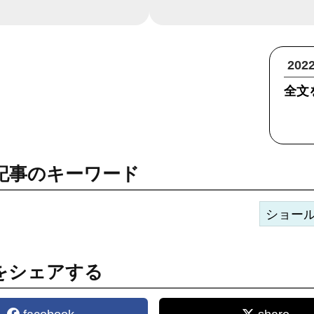
20
全文
記事のキーワード
ショー
をシェアする