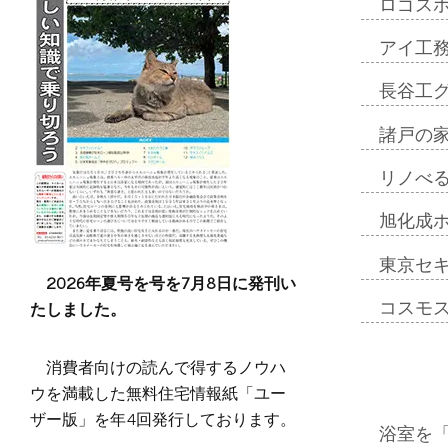
ロゴス
アイ工
長谷工
諸戸の
リノべ
旭化成
東京セ
2026年夏号を号を7月8日に発刊い
たしました。
コスモ
消費者向けの読んで得するノウハ
ウを満載した無料住宅情報紙「ユー
ザー版」を年4回発行しております。
浴室を