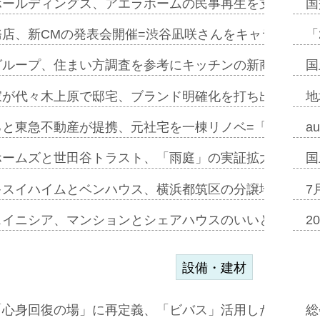
ホールディングス、アエラホームの民事再生を支援=スポ
国
務店、新CMの発表会開催=渋谷凪咲さんをキャラクター
「
グループ、住まい方調査を参考にキッチンの新商品=「フ
国
家が代々木上原で邸宅、ブランド明確化を打ち出す=年内
地
ると東急不動産が提携、元社宅を一棟リノベ=「職住遊」
a
ホームズと世田谷トラスト、「雨庭」の実証拡大へ=ガー
国
キスイハイムとベンハウス、横浜都筑区の分譲地開発で初
7
スイニシア、マンションとシェアハウスのいいとこどり
2
設備・建材
「心身回復の場」に再定義、「ビバス」活用した新入浴法
総