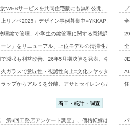
討WEBサービスを共同住宅版にも無料公開、YKKAP
プ
上リノベ2026」デザイン事例募集中=YKKAP…
全
物理鍵で管理、小学生の鍵管理に関する意識調査=Natur
2
トーン」をリニューアル、上位モデルの清掃性と安全性追
全
で減収も利益改善、26年5月期決算を発表、今期は増収
J
防火ガラスで意匠性・視認性向上=文化シヤッター…
A
クラップからアルミを分離、アサヒセイレンらと協働開発
住
着工・統計・調査
連「第6回工務店アンケート調査」、価格転嫁は十分に進
パ