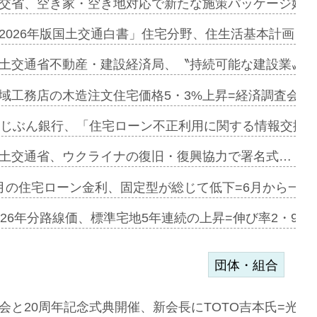
ンサー契約…
交省、空き家・空き地対応で新たな施策パッケージ始動
に起用…
2026年版国土交通白書」住宅分野、住生活基本計画を
ァミーレキ…
土交通省不動産・建設経済局、〝持続可能な建設業〟の
にも城南エ…
域工務店の木造注文住宅価格5・3%上昇=経済調査会「
融合型の賃…
uじぶん銀行、「住宅ローン不正利用に関する情報交換協
デンカフェ…
土交通省、ウクライナの復旧・復興協力で署名式…
協業=お互…
月の住宅ローン金利、固定型が総じて低下=6月から一転
のコリビング…
026年分路線価、標準宅地5年連続の上昇=伸び率2・9%
団体・組合
を提案=P…
会と20周年記念式典開催、新会長にTOTO吉本氏=光触