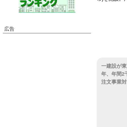
広告
一建設が東
年、年間2
注文事業対
日付