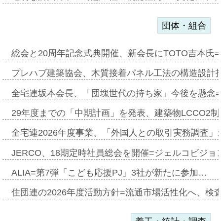
団体・組合
総会と20周年記念式典開催、新会長にTOTO吉本氏
プレハブ建築協会、木質接着パネル工法の構造設計
全宅連坂本会長、「団塊世代の持ち家」今後を懸念
29年度までの「中期計画」を発表、建築物LCCO2
全宅連2026年度事業、「外国人との取引実務調査」新
JERCO、18期定時社員総会を開催=ジェルコビジョン
ALIA=第7弾「こども応援PJ」3社が新たに参加…
住団連の2026年度活動方針=流通市場活性化へ、検