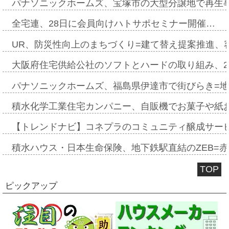
パナソニックホームズ、宝塚市の大型分譲地で再生
全宅連、28日に会員向けハトサポセミナー開催…
UR、防災性向上のまちづくり=建て替え提案推進、
大阪府住宅供給公社のソフトとハードの取り組み、2
パナソニックホームズ、福島県伊達市で街びらき=
積水化学工業住宅カンパニー、自販機でお菓子や紙
【トレンドナビ】コネプラのコミュニティ醸成サー
積水ハウス・日本生命保険、地下鉄駅直結のZEB=赤坂
TOP
ピックアップ