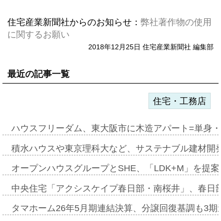
住宅産業新聞社からのお知らせ：
弊社著作物の使用
に関するお願い
2018年12月25日 住宅産業新聞社 編集部
最近の記事一覧
住宅・工務店
ハウスフリーダム、東大阪市に木造アパート=単身・
積水ハウスや東京理科大など、サステナブル建材開
オープンハウスグループとSHE、「LDK+M」を提
中央住宅「アクシスケイプ春日部・南桜井」、春日
タマホーム26年5月期連結決算、分譲回復基調も3