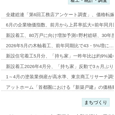
着工・統計・調査
全建総連「第6回工務店アンケート調査」、価格転嫁
6月の企業物価指数、前月から上昇率拡大=前年同月比
新設着工、80万戸に向け増加予測=野村総研、30年
2026年5月の木軸着工、前年同期比で43・5%増に…
新設住宅着工5月分、「持ち家」一昨年比は約9%減=
新設着工2026年4月分、「持ち家」反動で3ヵ月ぶ
1～4月の塗装業倒産が高水準、東京商工リサーチ調
アットホーム「首都圏における『新築戸建』の価格
まちづくり