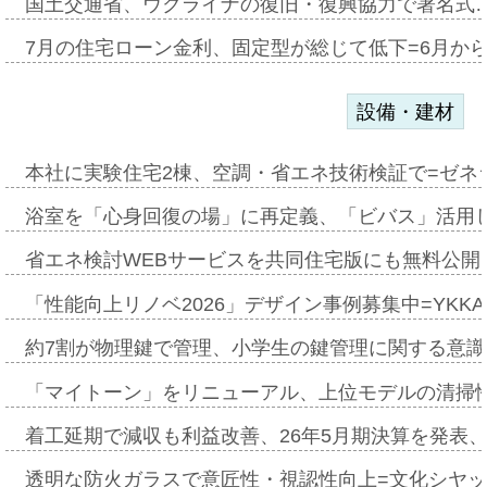
国土交通省、ウクライナの復旧・復興協力で署名式
7月の住宅ローン金利、固定型が総じて低下=6月か
設備・建材
本社に実験住宅2棟、空調・省エネ技術検証で=ゼネ
浴室を「心身回復の場」に再定義、「ビバス」活用し
省エネ検討WEBサービスを共同住宅版にも無料公開、
「性能向上リノベ2026」デザイン事例募集中=YKKA
約7割が物理鍵で管理、小学生の鍵管理に関する意識調査
「マイトーン」をリニューアル、上位モデルの清掃
着工延期で減収も利益改善、26年5月期決算を発表
透明な防火ガラスで意匠性・視認性向上=文化シヤ