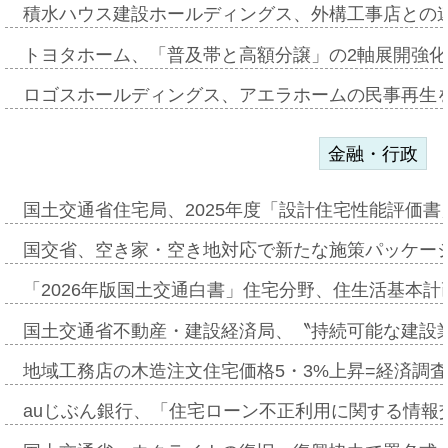
積水ハウス建設ホールディングス、外構工事店との
トヨタホーム、「普及帯と高額分譲」の2軸展開強化
ロゴスホールディングス、アエラホームの民事再生
金融・行政
国土交通省住宅局、2025年度「設計住宅性能評価
国交省、空き家・空き地対応で新たな施策パッケー
「2026年版国土交通白書」住宅分野、住生活基本計
国土交通省不動産・建設経済局、〝持続可能な建設
地域工務店の木造注文住宅価格5・3%上昇=経済調
auじぶん銀行、「住宅ローン不正利用に関する情報