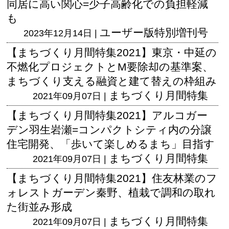
同居に高い関心=少子高齢化での負担軽減
も
ユーザー版
特別増刊号
2023年12月14日 |
【まちづくり月間特集2021】東京・中延の
不燃化プロジェクトとM要除却の基準案、
まちづくり支える融資と建て替えの枠組み
まちづくり月間特集
2021年09月07日 |
【まちづくり月間特集2021】アルコガー
デン羽生岩瀬=コンパクトシティ内の分譲
住宅開発、「歩いて楽しめるまち」目指す
まちづくり月間特集
2021年09月07日 |
【まちづくり月間特集2021】住友林業のフ
ォレストガーデン秦野、植栽で調和の取れ
た街並み形成
まちづくり月間特集
2021年09月07日 |