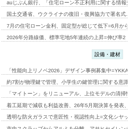
auじぶん銀行、「住宅ローン不正利用に関する情報
国土交通省、ウクライナの復旧・復興協力で署名式
7月の住宅ローン金利、固定型が総じて低下=6月か
2026年分路線価、標準宅地5年連続の上昇=伸び率2・
設備・建材
「性能向上リノベ2026」デザイン事例募集中=YKKA
約7割が物理鍵で管理、小学生の鍵管理に関する意識調査
「マイトーン」をリニューアル、上位モデルの清掃
着工延期で減収も利益改善、26年5月期決算を発表
透明な防火ガラスで意匠性・視認性向上=文化シヤ
市中スクラップからアルミを分離、アサヒセイレン