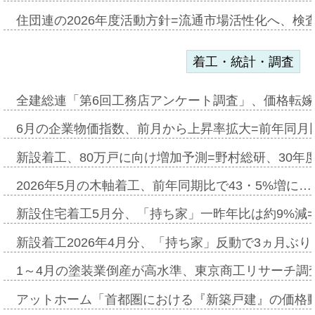
住団連の2026年度活動方針=流通市場活性化へ、検
着工・統計・調査
全建総連「第6回工務店アンケート調査」、価格転嫁
6月の企業物価指数、前月から上昇率拡大=前年同月比
新設着工、80万戸に向け増加予測=野村総研、30年
2026年5月の木軸着工、前年同期比で43・5%増に…
新設住宅着工5月分、「持ち家」一昨年比は約9%減=
新設着工2026年4月分、「持ち家」反動で3ヵ月ぶ
1～4月の塗装業倒産が高水準、東京商工リサーチ調
アットホーム「首都圏における『新築戸建』の価格