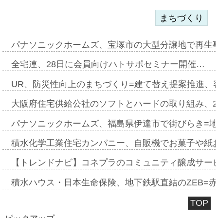
まちづくり
パナソニックホームズ、宝塚市の大型分譲地で再生
全宅連、28日に会員向けハトサポセミナー開催…
UR、防災性向上のまちづくり=建て替え提案推進、
大阪府住宅供給公社のソフトとハードの取り組み、2
パナソニックホームズ、福島県伊達市で街びらき=
積水化学工業住宅カンパニー、自販機でお菓子や紙
【トレンドナビ】コネプラのコミュニティ醸成サー
積水ハウス・日本生命保険、地下鉄駅直結のZEB=赤坂
TOP