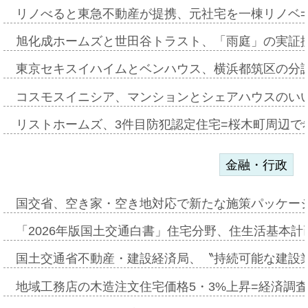
リノべると東急不動産が提携、元社宅を一棟リノベ
旭化成ホームズと世田谷トラスト、「雨庭」の実証
東京セキスイハイムとベンハウス、横浜都筑区の分
コスモスイニシア、マンションとシェアハウスのい
リストホームズ、3件目防犯認定住宅=桜木町周辺で
金融・行政
国交省、空き家・空き地対応で新たな施策パッケー
「2026年版国土交通白書」住宅分野、住生活基本計
国土交通省不動産・建設経済局、〝持続可能な建設
地域工務店の木造注文住宅価格5・3%上昇=経済調