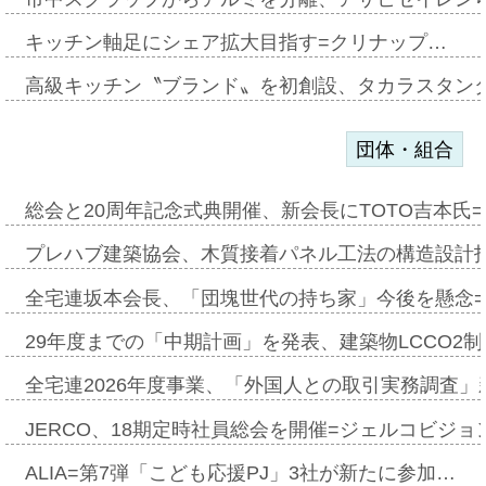
キッチン軸足にシェア拡大目指す=クリナップ…
高級キッチン〝ブランド〟を初創設、タカラスタン
団体・組合
総会と20周年記念式典開催、新会長にTOTO吉本氏
プレハブ建築協会、木質接着パネル工法の構造設計
全宅連坂本会長、「団塊世代の持ち家」今後を懸念
29年度までの「中期計画」を発表、建築物LCCO2
全宅連2026年度事業、「外国人との取引実務調査」新
JERCO、18期定時社員総会を開催=ジェルコビジョン
ALIA=第7弾「こども応援PJ」3社が新たに参加…