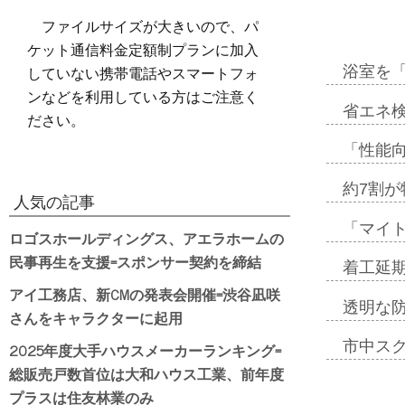
ファイルサイズが大きいので、パ
ケット通信料金定額制プランに加入
していない携帯電話やスマートフォ
浴室を
ンなどを利用している方はご注意く
省エネ検
ださい。
「性能向
約7割が
人気の記事
「マイ
ロゴスホールディングス、アエラホームの
民事再生を支援=スポンサー契約を締結
着工延期
アイ工務店、新CMの発表会開催=渋谷凪咲
透明な
さんをキャラクターに起用
市中ス
2025年度大手ハウスメーカーランキング=
総販売戸数首位は大和ハウス工業、前年度
プラスは住友林業のみ