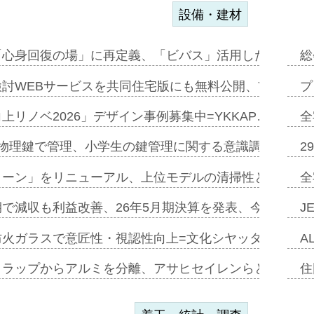
設備・建材
「心身回復の場」に再定義、「ビバス」活用した新入浴法
総
討WEBサービスを共同住宅版にも無料公開、YKKAP
プ
上リノベ2026」デザイン事例募集中=YKKAP…
全
物理鍵で管理、小学生の鍵管理に関する意識調査=Natur
2
トーン」をリニューアル、上位モデルの清掃性と安全性追
全
で減収も利益改善、26年5月期決算を発表、今期は増収
J
防火ガラスで意匠性・視認性向上=文化シヤッター…
A
クラップからアルミを分離、アサヒセイレンらと協働開発
住