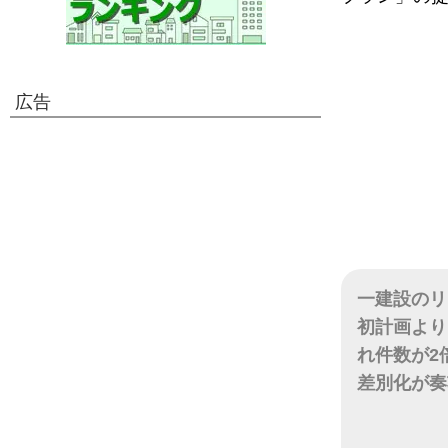
広告
一建設のリ
初計画より
れ件数が2
差別化が奏
日付