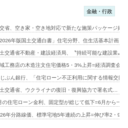
金融・行政
ンサー契約…
交省、空き家・空き地対応で新たな施策パッケージ始動
に起用…
2026年版国土交通白書」住宅分野、住生活基本計画を
ァミーレキ…
土交通省不動産・建設経済局、〝持続可能な建設業〟の
にも城南エ…
域工務店の木造注文住宅価格5・3%上昇=経済調査会「
融合型の賃…
uじぶん銀行、「住宅ローン不正利用に関する情報交換協
デンカフェ…
土交通省、ウクライナの復旧・復興協力で署名式…
協業=お互…
月の住宅ローン金利、固定型が総じて低下=6月から一転
のコリビング…
026年分路線価、標準宅地5年連続の上昇=伸び率2・9%