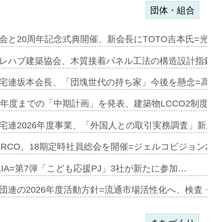
団体・組合
を提案=P…
会と20周年記念式典開催、新会長にTOTO吉本氏=光触
とワンビ…
レハブ建築協会、木質接着パネル工法の構造設計指針を
宅連坂本会長、「団塊世代の持ち家」今後を懸念=高齢
e…
9年度までの「中期計画」を発表、建築物LCCO2制度へ
加=リンナ…
宅連2026年度事業、「外国人との取引実務調査」新規に
見込む=…
ERCO、18期定時社員総会を開催=ジェルコビジョン203
LIA=第7弾「こども応援PJ」3社が新たに参加…
開始=三協…
団連の2026年度活動方針=流通市場活性化へ、検査・