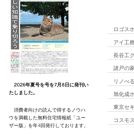
ロゴス
アイ工
長谷工
諸戸の
リノべ
2026年夏号を号を7月8日に発刊い
たしました。
旭化成
東京セ
消費者向けの読んで得するノウハ
ウを満載した無料住宅情報紙「ユー
コスモ
ザー版」を年4回発行しております。