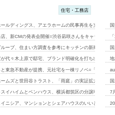
住宅・工務店
ホールディングス、アエラホームの民事再生を支援=スポ
国
務店、新CMの発表会開催=渋谷凪咲さんをキャラクター
「
グループ、住まい方調査を参考にキッチンの新商品=「フ
国
家が代々木上原で邸宅、ブランド明確化を打ち出す=年内
地
ると東急不動産が提携、元社宅を一棟リノベ=「職住遊」
a
ホームズと世田谷トラスト、「雨庭」の実証拡大へ=ガー
国
キスイハイムとベンハウス、横浜都筑区の分譲地開発で初
7
スイニシア、マンションとシェアハウスのいいとこどり
2