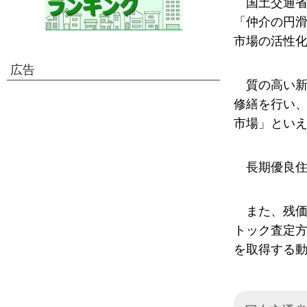
国土交通
「仲介の円
市場の活性
広告
質の高い
修繕を行い
市場」とい
長期優良
また、残
トック査定
を取得する