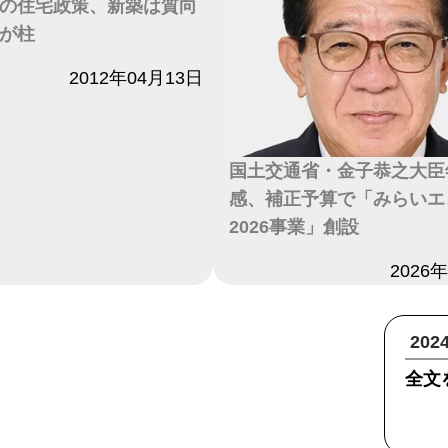
の住宅政策、新築は質向
が柱
2012年04月13日
国土交通省・金子恭之大臣
感、補正予算で「みらいエ
2026事業」創設
日付
2026
20
全文