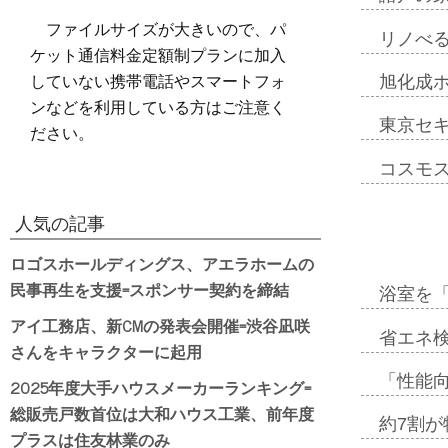
ファイルサイズが大きいので、パ
リノべ
ケット通信料金定額制プランに加入
していない携帯電話やスマートフォ
旭化成
ンなどを利用している方はご注意く
東京セ
ださい。
コスモ
人気の記事
ロゴスホールディングス、アエラホームの
民事再生を支援=スポンサー契約を締結
浴室を
アイ工務店、新CMの発表会開催=渋谷凪咲
省エネ検
さんをキャラクターに起用
「性能向
2025年度大手ハウスメーカーランキング=
総販売戸数首位は大和ハウス工業、前年度
約7割が
プラスは住友林業のみ