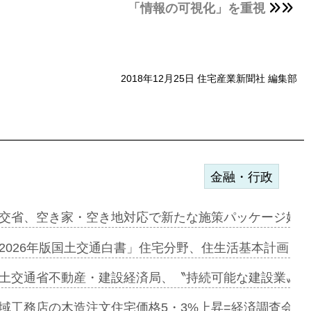
「情報の可視化」を重視
2018年12月25日 住宅産業新聞社 編集部
金融・行政
ンサー契約…
交省、空き家・空き地対応で新たな施策パッケージ始動
に起用…
2026年版国土交通白書」住宅分野、住生活基本計画を
ァミーレキ…
土交通省不動産・建設経済局、〝持続可能な建設業〟の
にも城南エ…
域工務店の木造注文住宅価格5・3%上昇=経済調査会「