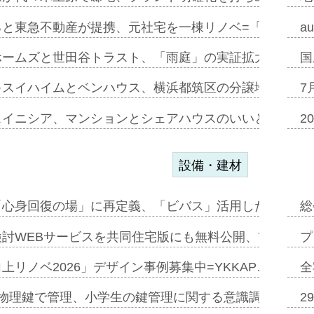
ると東急不動産が提携、元社宅を一棟リノベ=「職住遊」
a
ホームズと世田谷トラスト、「雨庭」の実証拡大へ=ガー
国
キスイハイムとベンハウス、横浜都筑区の分譲地開発で初
7
スイニシア、マンションとシェアハウスのいいとこどり
2
設備・建材
「心身回復の場」に再定義、「ビバス」活用した新入浴法
総
討WEBサービスを共同住宅版にも無料公開、YKKAP
プ
上リノベ2026」デザイン事例募集中=YKKAP…
全
物理鍵で管理、小学生の鍵管理に関する意識調査=Natur
2