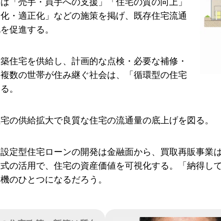
省は「売手・買手への支援」「住宅の質の向上」
滑化・適正化」などの施策を掲げ、既存住宅流通
化を促進する。
新築住宅を供給し、計画的な点検・必要な補修・
、複数の世帯が住み継ぐ社会は、「循環型の住宅
える。
住宅の供給拡大で良質な住宅の流通量の底上げを図る。
価設定型住宅ローンの開発は金融面から、買取再販事業
方式の活用で、住宅の資産価値を可視化する。「納得し
動機のひとつになるだろう。