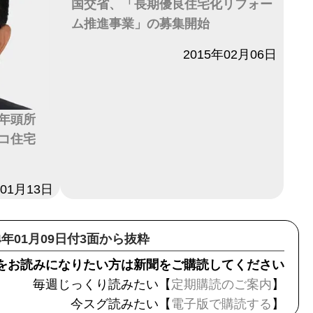
国交省、「長期優良住宅化リフォー
ム推進事業」の募集開始
日付
2015年02月06日
年頭所
コ住宅
年01月13日
24年01月09日付3面から抜粋
をお読みになりたい方は新聞をご購読してください
毎週じっくり読みたい【
定期購読のご案内
】
今スグ読みたい【
電子版で購読する
】