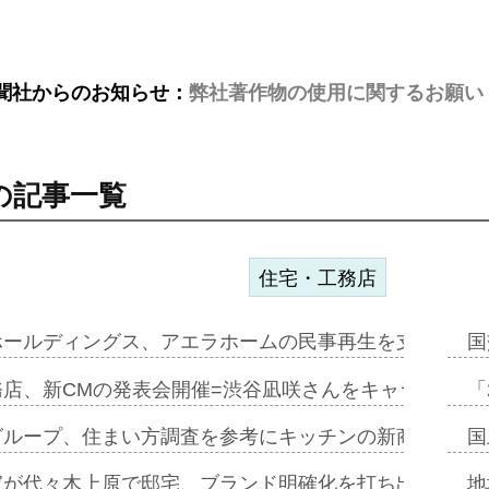
聞社からのお知らせ：
弊社著作物の使用に関するお願い
の記事一覧
住宅・工務店
ホールディングス、アエラホームの民事再生を支援=スポ
国
務店、新CMの発表会開催=渋谷凪咲さんをキャラクター
「
グループ、住まい方調査を参考にキッチンの新商品=「フ
国
家が代々木上原で邸宅、ブランド明確化を打ち出す=年内
地