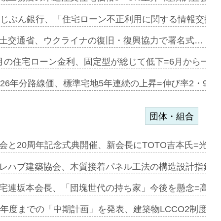
融合型の賃…
uじぶん銀行、「住宅ローン不正利用に関する情報交換協
デンカフェ…
土交通省、ウクライナの復旧・復興協力で署名式…
協業=お互…
月の住宅ローン金利、固定型が総じて低下=6月から一転
のコリビング…
026年分路線価、標準宅地5年連続の上昇=伸び率2・9%
団体・組合
を提案=P…
会と20周年記念式典開催、新会長にTOTO吉本氏=光触
とワンビ…
レハブ建築協会、木質接着パネル工法の構造設計指針を
宅連坂本会長、「団塊世代の持ち家」今後を懸念=高齢
e…
9年度までの「中期計画」を発表、建築物LCCO2制度へ