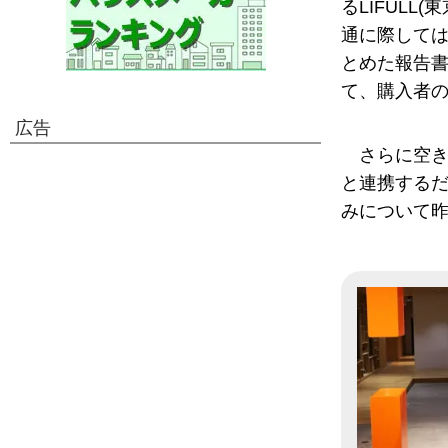
るLIFUL
通に際しては
とめた報告書「
て、購入者
広告
さらに空
と連携する
みについて昨