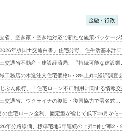
金融・行政
ァミーレキ…
交省、空き家・空き地対応で新たな施策パッケージ始動
にも城南エ…
2026年版国土交通白書」住宅分野、住生活基本計画を
融合型の賃…
土交通省不動産・建設経済局、〝持続可能な建設業〟の
デンカフェ…
域工務店の木造注文住宅価格5・3%上昇=経済調査会「
協業=お互…
uじぶん銀行、「住宅ローン不正利用に関する情報交換協
のコリビング…
土交通省、ウクライナの復旧・復興協力で署名式…
ある2階建…
月の住宅ローン金利、固定型が総じて低下=6月から一転
第1弾が開…
026年分路線価、標準宅地5年連続の上昇=伸び率2・9%