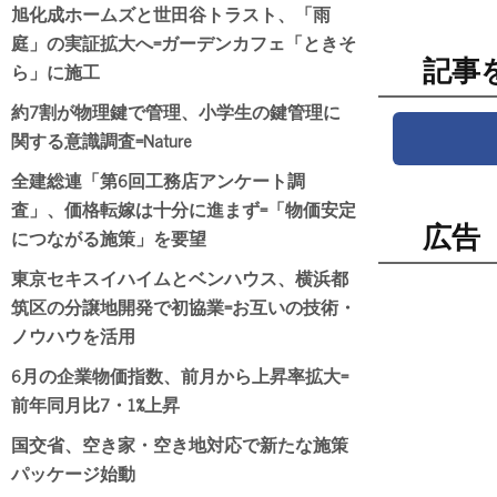
旭化成ホームズと世田谷トラスト、「雨
庭」の実証拡大へ=ガーデンカフェ「ときそ
記事
ら」に施工
約7割が物理鍵で管理、小学生の鍵管理に
関する意識調査=Nature
全建総連「第6回工務店アンケート調
査」、価格転嫁は十分に進まず=「物価安定
広告
につながる施策」を要望
東京セキスイハイムとベンハウス、横浜都
筑区の分譲地開発で初協業=お互いの技術・
ノウハウを活用
6月の企業物価指数、前月から上昇率拡大=
前年同月比7・1%上昇
国交省、空き家・空き地対応で新たな施策
パッケージ始動