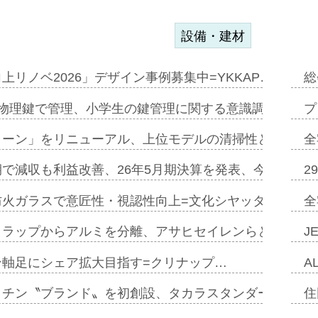
設備・建材
上リノベ2026」デザイン事例募集中=YKKAP…
総
物理鍵で管理、小学生の鍵管理に関する意識調査=Natur
プ
トーン」をリニューアル、上位モデルの清掃性と安全性追
全
で減収も利益改善、26年5月期決算を発表、今期は増収
2
防火ガラスで意匠性・視認性向上=文化シヤッター…
全
クラップからアルミを分離、アサヒセイレンらと協働開発
J
ン軸足にシェア拡大目指す=クリナップ…
A
ッチン〝ブランド〟を初創設、タカラスタンダードが新
住