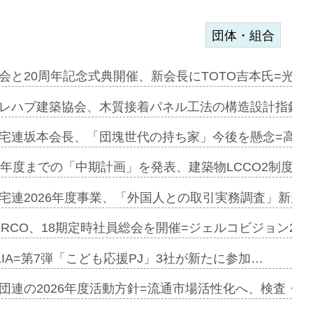
団体・組合
会と20周年記念式典開催、新会長にTOTO吉本氏=光触
e…
レハブ建築協会、木質接着パネル工法の構造設計指針を
加=リンナ…
宅連坂本会長、「団塊世代の持ち家」今後を懸念=高齢
見込む=…
9年度までの「中期計画」を発表、建築物LCCO2制度へ
宅連2026年度事業、「外国人との取引実務調査」新規に
開始=三協…
ERCO、18期定時社員総会を開催=ジェルコビジョン203
LIA=第7弾「こども応援PJ」3社が新たに参加…
築分譲M専用…
団連の2026年度活動方針=流通市場活性化へ、検査・