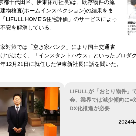
L(東京都千代田区、伊東祐司社長)は、既存物件の流
建物検査(ホームインスペクション)の結果をま
LIFULL HOME’S住宅評価」のサービスによっ
の不安を解消している。
き家対策では「空き家バンク」により国土交通省
だけではなく、「インスタントハウス」といったプロダ
年12月21日に就任した伊東新社長に話を聞いた。
LIFULLが「おとり物件」
会、業界では減少傾向に=
DX化推進が必要
日付
2024