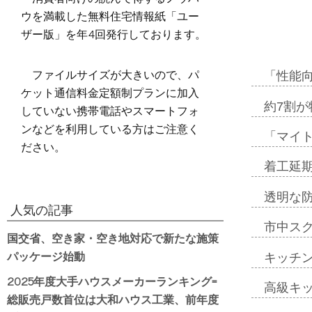
ウを満載した無料住宅情報紙「ユー
ザー版」を年4回発行しております。
ファイルサイズが大きいので、パ
「性能向
ケット通信料金定額制プランに加入
約7割が
していない携帯電話やスマートフォ
ンなどを利用している方はご注意く
「マイ
ださい。
着工延期
透明な
人気の記事
市中ス
国交省、空き家・空き地対応で新たな施策
パッケージ始動
キッチ
2025年度大手ハウスメーカーランキング=
高級キ
総販売戸数首位は大和ハウス工業、前年度