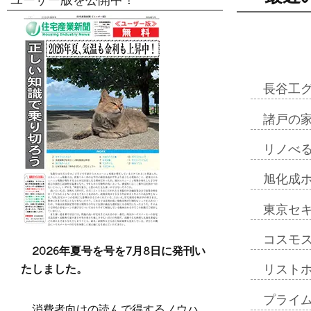
ユーザー版を公開中！
長谷工
諸戸の
リノべ
旭化成
東京セ
コスモ
2026年夏号を号を7月8日に発刊い
たしました。
リスト
プライ
消費者向けの読んで得するノウハ