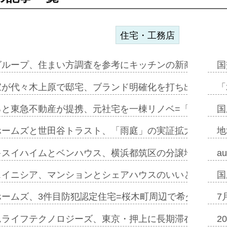
住宅・工務店
グループ、住まい方調査を参考にキッチンの新商品=「フ
国
家が代々木上原で邸宅、ブランド明確化を打ち出す=年内
「
ると東急不動産が提携、元社宅を一棟リノベ=「職住遊」
国
ホームズと世田谷トラスト、「雨庭」の実証拡大へ=ガー
地
キスイハイムとベンハウス、横浜都筑区の分譲地開発で初
a
スイニシア、マンションとシェアハウスのいいとこどり
国
ホームズ、3件目防犯認定住宅=桜木町周辺で希少価値の
7
ムライフテクノロジーズ、東京・押上に長期滞在型ホテル
2