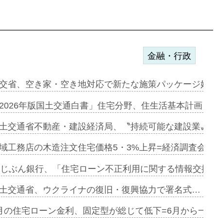
金融・行政
ァミーレキ…
交省、空き家・空き地対応で新たな施策パッケージ始動
にも城南エ…
2026年版国土交通白書」住宅分野、住生活基本計画を
融合型の賃…
土交通省不動産・建設経済局、〝持続可能な建設業〟の
デンカフェ…
域工務店の木造注文住宅価格5・3%上昇=経済調査会「
協業=お互…
uじぶん銀行、「住宅ローン不正利用に関する情報交換協
のコリビング…
土交通省、ウクライナの復旧・復興協力で署名式…
ある2階建…
月の住宅ローン金利、固定型が総じて低下=6月から一転