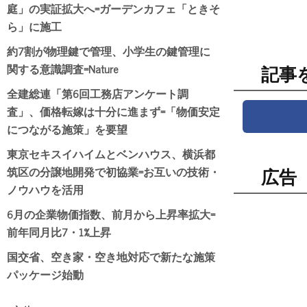
庭」の実証拡大へ=ガーデンカフェ「ときそ
ら」に施工
約7割が物理鍵で管理、小学生の鍵管理に
関する意識調査=Nature
記事
全建総連「第6回工務店アンケート調
査」、価格転嫁は十分に進まず=「物価安定
につながる施策」を要望
東京セキスイハイムとベンハウス、横浜都
筑区の分譲地開発で初協業=お互いの技術・
広告
ノウハウを活用
6月の企業物価指数、前月から上昇率拡大=
前年同月比7・1%上昇
国交省、空き家・空き地対応で新たな施策
パッケージ始動