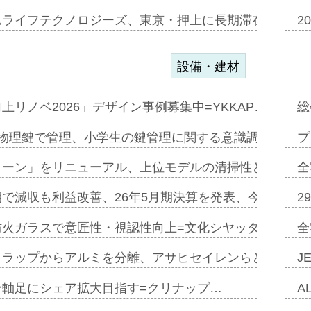
ムライフテクノロジーズ、東京・押上に長期滞在型ホテル
2
設備・建材
上リノベ2026」デザイン事例募集中=YKKAP…
総
物理鍵で管理、小学生の鍵管理に関する意識調査=Natur
プ
トーン」をリニューアル、上位モデルの清掃性と安全性追
全
で減収も利益改善、26年5月期決算を発表、今期は増収
2
防火ガラスで意匠性・視認性向上=文化シヤッター…
全
クラップからアルミを分離、アサヒセイレンらと協働開発
J
ン軸足にシェア拡大目指す=クリナップ…
A