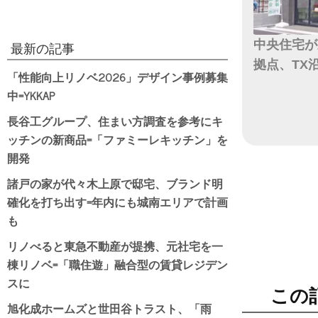
中央住宅が
最新の記事
拠点、TX
「性能向上リノベ2026」デザイン事例募集
中=YKKAP
日付
長谷工グループ、住まい方調査を参考にキ
ッチンの新商品=「ファミーレキッチン」を
開発
諸戸の家が代々木上原で邸宅、ブランド明
確化を打ち出す=年内にも城南エリアで計画
も
リノべると東急不動産が提携、元社宅を一
棟リノベ=「職住遊」融合型の賃貸レジデン
スに
この
旭化成ホームズと世田谷トラスト、「雨