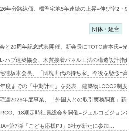
第1弾が開…
026年分路線価、標準宅地5年連続の上昇=伸び率2・9%
団体・組合
会と20周年記念式典開催、新会長にTOTO吉本氏=光触
e…
レハブ建築協会、木質接着パネル工法の構造設計指針を
加=リンナ…
宅連坂本会長、「団塊世代の持ち家」今後を懸念=高齢
見込む=…
9年度までの「中期計画」を発表、建築物LCCO2制度へ
宅連2026年度事業、「外国人との取引実務調査」新規に
開始=三協…
ERCO、18期定時社員総会を開催=ジェルコビジョン203
LIA=第7弾「こども応援PJ」3社が新たに参加…