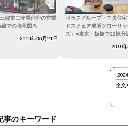
三郷市に売買仲介の営業
ポラスグループ・中央住宅
沿線での強化図る
ドスクェア成増グローリッ
ズ」=東京・板橋で22棟分
2019年06月21日
日付
2019
20
全文
記事のキーワード