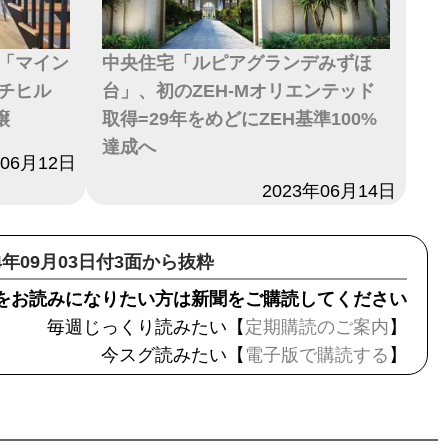
「マイン
中央住宅「ルピアグランデみずほ
チヒル
台」、初のZEH-Mオリエンテッド
譲
取得=29年をめどにZEH基準100%
達成へ
年06月12日
日付
2023年06月14日
24年09月03日付3面から抜粋
をお読みになりたい方は新聞をご購読してください
毎週じっくり読みたい【
定期購読のご案内
】
今スグ読みたい【
電子版で購読する
】