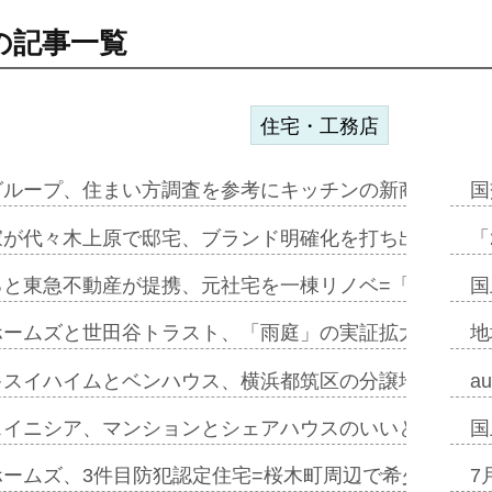
の記事一覧
住宅・工務店
グループ、住まい方調査を参考にキッチンの新商品=「フ
国
家が代々木上原で邸宅、ブランド明確化を打ち出す=年内
「
ると東急不動産が提携、元社宅を一棟リノベ=「職住遊」
国
ホームズと世田谷トラスト、「雨庭」の実証拡大へ=ガー
地
キスイハイムとベンハウス、横浜都筑区の分譲地開発で初
a
スイニシア、マンションとシェアハウスのいいとこどり
国
ホームズ、3件目防犯認定住宅=桜木町周辺で希少価値の
7