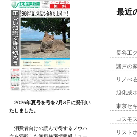
最近
長谷工
諸戸の
リノべ
旭化成
2026年夏号を号を7月8日に発刊い
東京セ
たしました。
コスモ
消費者向けの読んで得するノウハ
リスト
ウを満載した無料住宅情報紙「ユー