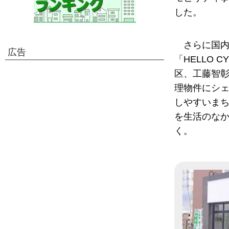
した。
さらに国
広告
「HELLO C
区、工藤智彰
理物件にシ
しやすいま
を生活のな
く。