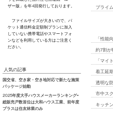
ザー版」を年4回発行しております。
プライ
ファイルサイズが大きいので、パ
ケット通信料金定額制プランに加入
していない携帯電話やスマートフォ
「性能向
ンなどを利用している方はご注意く
ださい。
約7割が
「マイ
人気の記事
着工延期
国交省、空き家・空き地対応で新たな施策
透明な
パッケージ始動
市中ス
2025年度大手ハウスメーカーランキング=
総販売戸数首位は大和ハウス工業、前年度
キッチ
プラスは住友林業のみ