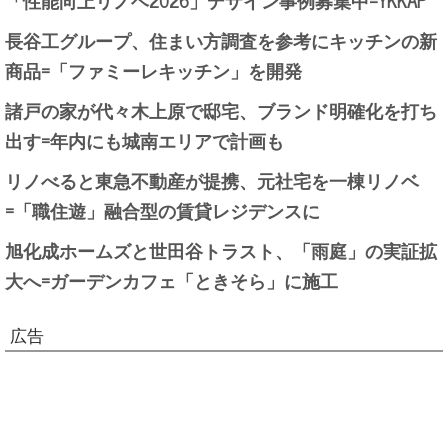
「性能向上リノベ2026」デザイン事例募集中=YKKAP
長谷工グループ、住まい方調査を参考にキッチンの新
商品=「ファミーレキッチン」を開発
諸戸の家が代々木上原で邸宅、ブランド明確化を打ち
出す=年内にも城南エリアで計画も
リノべると東急不動産が提携、元社宅を一棟リノベ
=「職住遊」融合型の賃貸レジデンスに
旭化成ホームズと世田谷トラスト、「雨庭」の実証拡
大へ=ガーデンカフェ「ときそら」に施工
広告