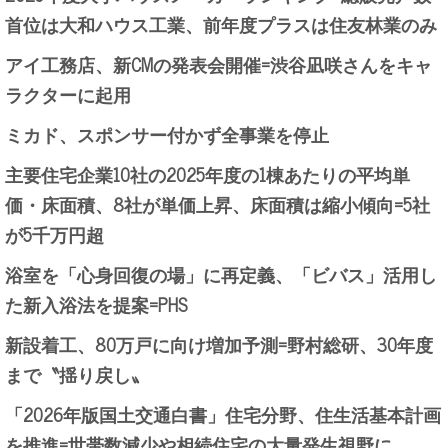
首位は大和ハウス工業、前年度プラスは住友林業のみ
アイ工務店、新CMの発表会開催=渋谷凪咲さんをキャ
ラクターに起用
ミカド、スポンサー付かず全事業を停止
主要住宅企業10社の2025年度の1棟あたりの平均単
価・床面積、8社が単価上昇、床面積は縮小傾向=5社
が5千万円超
浴室を「心身回復の場」に再定義、「ビバス」活用し
た新入浴法を提案=PHS
新設着工、80万戸に向け増加予測=野村総研、30年度
まで〝揺り戻し〟
「2026年版国土交通白書」住宅分野、住生活基本計画
を推進=世帯数減少や相続住宅の大量発生視野に