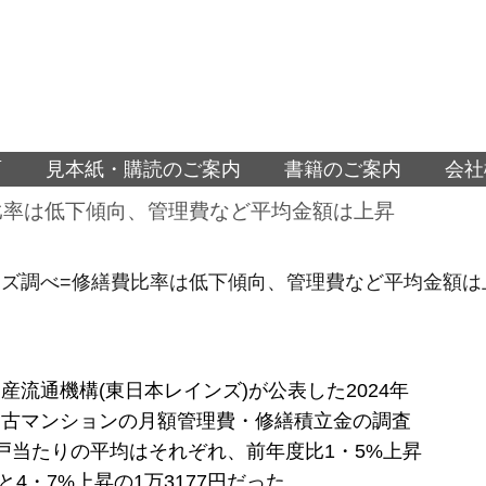
面
見本紙・購読のご案内
書籍のご案内
会社
比率は低下傾向、管理費など平均金額は上昇
ズ調べ=修繕費比率は低下傾向、管理費など平均金額は
産流通機構(東日本レインズ)が公表した2024年
中古マンションの月額管理費・修繕積立金の調査
戸当たりの平均はそれぞれ、前年度比1・5%上昇
円と4・7%上昇の1万3177円だった。