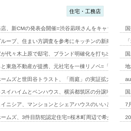
住宅・工務店
務店、新CMの発表会開催=渋谷凪咲さんをキャラクター
国
グループ、住まい方調査を参考にキッチンの新商品=「フ
「
家が代々木上原で邸宅、ブランド明確化を打ち出す=年内
国
ると東急不動産が提携、元社宅を一棟リノベ=「職住遊」
地
ホームズと世田谷トラスト、「雨庭」の実証拡大へ=ガー
a
キスイハイムとベンハウス、横浜都筑区の分譲地開発で初
国
スイニシア、マンションとシェアハウスのいいとこどり
7
ホームズ、3件目防犯認定住宅=桜木町周辺で希少価値の
2