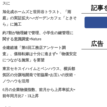
スに
記事
旭化成ホームズと世田谷トラスト、「雨
庭」の実証拡大へ=ガーデンカフェ「ときそ
ら」に施工
約7割が物理鍵で管理、小学生の鍵管理に
関する意識調査=Nature
広告
全建総連「第6回工務店アンケート調
査」、価格転嫁は十分に進まず=「物価安定
につながる施策」を要望
東京セキスイハイムとベンハウス、横浜都
筑区の分譲地開発で初協業=お互いの技術・
ノウハウを活用
6月の企業物価指数、前月から上昇率拡大=
前年同月比7・1%上昇