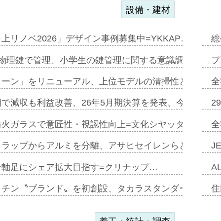
設備・建材
上リノベ2026」デザイン事例募集中=YKKAP…
総
物理鍵で管理、小学生の鍵管理に関する意識調査=Natur
プ
トーン」をリニューアル、上位モデルの清掃性と安全性追
全
で減収も利益改善、26年5月期決算を発表、今期は増収
2
防火ガラスで意匠性・視認性向上=文化シヤッター…
全
クラップからアルミを分離、アサヒセイレンらと協働開発
J
ン軸足にシェア拡大目指す=クリナップ…
A
ッチン〝ブランド〟を初創設、タカラスタンダードが新
住