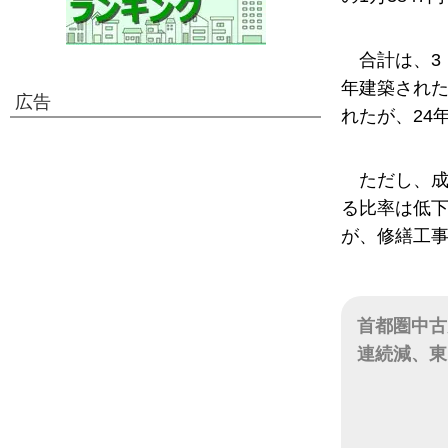
合計は、3
年建築され
広告
れたが、24
ただし、
る比率は低
が、修繕工
首都圏中古
連続減、東
日付