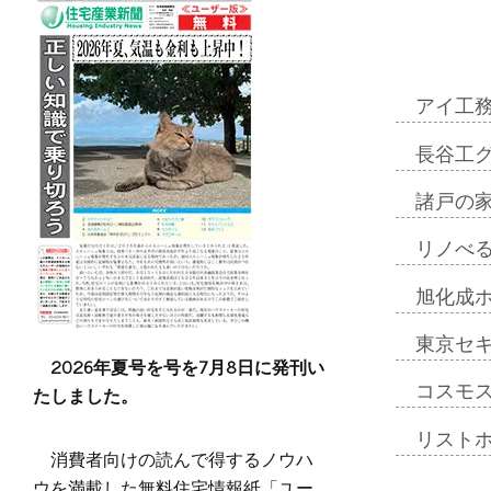
アイ工
長谷工
諸戸の
リノべ
旭化成
東京セ
2026年夏号を号を7月8日に発刊い
たしました。
コスモ
リスト
消費者向けの読んで得するノウハ
ウを満載した無料住宅情報紙「ユー