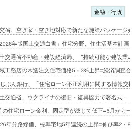
金融・行政
に起用…
交省、空き家・空き地対応で新たな施策パッケージ始動
ァミーレキ…
2026年版国土交通白書」住宅分野、住生活基本計画を
にも城南エ…
土交通省不動産・建設経済局、〝持続可能な建設業〟の
融合型の賃…
域工務店の木造注文住宅価格5・3%上昇=経済調査会「
デンカフェ…
uじぶん銀行、「住宅ローン不正利用に関する情報交換協
協業=お互…
土交通省、ウクライナの復旧・復興協力で署名式…
のコリビング…
月の住宅ローン金利、固定型が総じて低下=6月から一転
ある2階建…
026年分路線価、標準宅地5年連続の上昇=伸び率2・9%