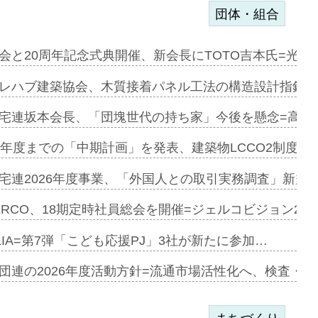
団体・組合
会と20周年記念式典開催、新会長にTOTO吉本氏=光触
e…
レハブ建築協会、木質接着パネル工法の構造設計指針を
加=リンナ…
宅連坂本会長、「団塊世代の持ち家」今後を懸念=高齢
見込む=…
9年度までの「中期計画」を発表、建築物LCCO2制度へ
宅連2026年度事業、「外国人との取引実務調査」新規に
開始=三協…
ERCO、18期定時社員総会を開催=ジェルコビジョン203
LIA=第7弾「こども応援PJ」3社が新たに参加…
築分譲M専用…
団連の2026年度活動方針=流通市場活性化へ、検査・