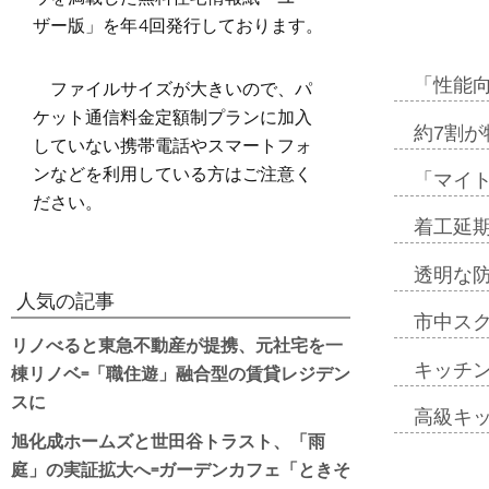
ザー版」を年4回発行しております。
ファイルサイズが大きいので、パ
「性能向
ケット通信料金定額制プランに加入
約7割が
していない携帯電話やスマートフォ
ンなどを利用している方はご注意く
「マイ
ださい。
着工延期
透明な
人気の記事
市中ス
リノべると東急不動産が提携、元社宅を一
棟リノベ=「職住遊」融合型の賃貸レジデン
キッチ
スに
高級キ
旭化成ホームズと世田谷トラスト、「雨
庭」の実証拡大へ=ガーデンカフェ「ときそ